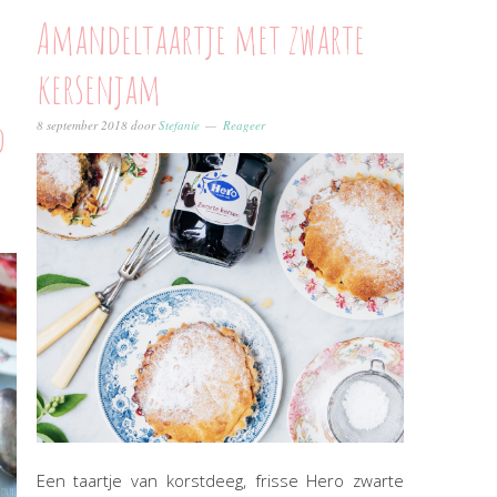
Amandeltaartje met zwarte
kersenjam
d
8 september 2018
door
Stefanie
Reageer
Een taartje van korstdeeg, frisse Hero zwarte