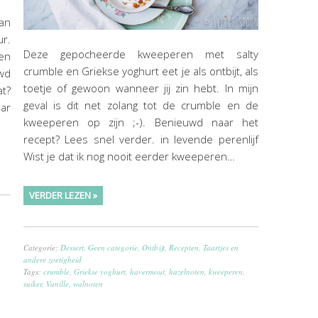
dan
r.
Deze gepocheerde kweeperen met salty
ven
crumble en Griekse yoghurt eet je als ontbijt, als
uwd
toetje of gewoon wanneer jij zin hebt. In mijn
at?
geval is dit net zolang tot de crumble en de
aar
kweeperen op zijn ;-). Benieuwd naar het
recept? Lees snel verder. in levende perenlijf
Wist je dat ik nog nooit eerder kweeperen…
VERDER LEZEN »
Categorie:
Dessert
,
Geen categorie
,
Ontbijt
,
Recepten
,
Taartjes en
andere zoetigheid
Tags:
crumble
,
Griekse yoghurt
,
havermout
,
hazelnoten
,
kweeperen
,
suiker
,
Vanille
,
walnoten