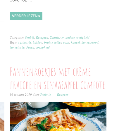
VERDER LEZEN »
Categorie:
Ontbijt
,
Recepten
,
Taartjes en andere zoetigheid
Tags:
agrimarkt
,
bakken
,
bruine suiker
,
cake
,
kaneel
,
kaneelbrood
,
kaneelcake
,
Pasen
,
zoetigheid
Pannenkoekjes met crème
fraiche en sinaasappel compote
16 januari 2019
door
Stefanie
Reageer