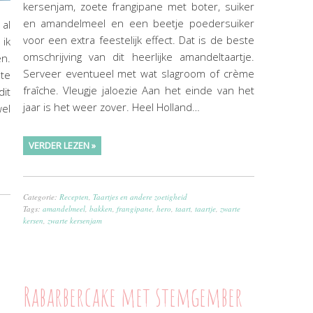
kersenjam, zoete frangipane met boter, suiker
en amandelmeel en een beetje poedersuiker
 al
voor een extra feestelijk effect. Dat is de beste
ik
omschrijving van dit heerlijke amandeltaartje.
en.
Serveer eventueel met wat slagroom of crème
ste
fraîche. Vleugje jaloezie Aan het einde van het
dit
jaar is het weer zover. Heel Holland…
wel
VERDER LEZEN »
Categorie:
Recepten
,
Taartjes en andere zoetigheid
Tags:
amandelmeel
,
bakken
,
frangipane
,
hero
,
taart
,
taartje
,
zwarte
kersen
,
zwarte kersenjam
Rabarbercake met stemgember