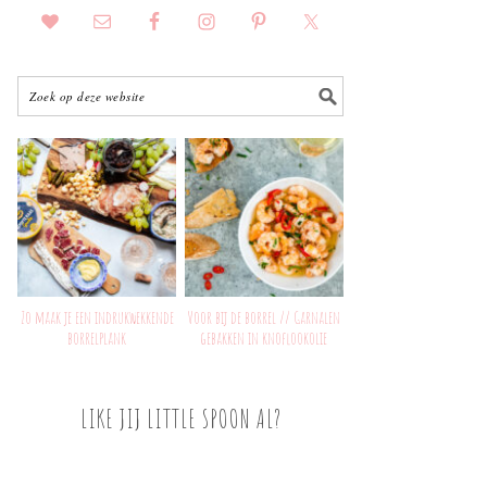
Zo maak je een indrukwekkende
Voor bij de borrel // Garnalen
borrelplank
gebakken in knoflookolie
LIKE JIJ LITTLE SPOON AL?