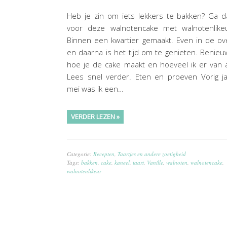
Heb je zin om iets lekkers te bakken? Ga 
voor deze walnotencake met walnotenlikeu
Binnen een kwartier gemaakt. Even in de o
en daarna is het tijd om te genieten. Benie
hoe je de cake maakt en hoeveel ik er van 
Lees snel verder. Eten en proeven Vorig j
mei was ik een…
VERDER LEZEN »
Categorie:
Recepten
,
Taartjes en andere zoetigheid
Tags:
bakken
,
cake
,
kaneel
,
taart
,
Vanille
,
walnoten
,
walnotencake
,
walnotenlikeur