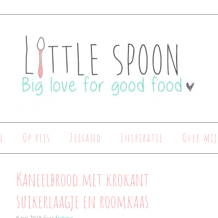
n
Op reis
Zeeland
Inspiratie
Over mij
Kaneelbrood met krokant
suikerlaagje en roomkaas
6 mei 2019
door
Stefanie