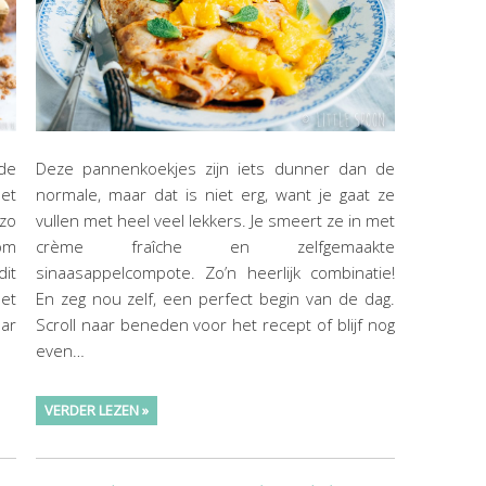
 de
Deze pannenkoekjes zijn iets dunner dan de
Met
normale, maar dat is niet erg, want je gaat ze
zo
vullen met heel veel lekkers. Je smeert ze in met
 om
crème fraîche en zelfgemaakte
it
sinaasappelcompote. Zo’n heerlijk combinatie!
het
En zeg nou zelf, een perfect begin van de dag.
aar
Scroll naar beneden voor het recept of blijf nog
even…
VERDER LEZEN »