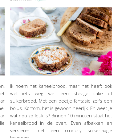
n,
Ik noem het kaneelbrood, maar het heeft ook
Het
wel iets weg van een stevige cake of
aar
suikerbrood. Met een beetje fantasie zelfs een
nel
bolus. Kortom, het is gewoon heerlijk. En weet je
aar
wat nou zo leuk is? Binnen 10 minuten staat het
lie
kaneelbrood in de oven. Even afbakken en
versieren met een crunchy suikerlaagje
bovenop….