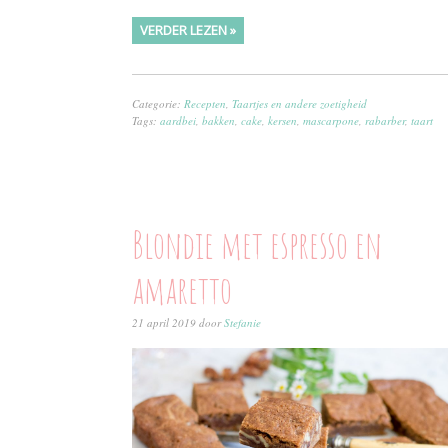
VERDER LEZEN »
Categorie:
Recepten
,
Taartjes en andere zoetigheid
Tags:
aardbei
,
bakken
,
cake
,
kersen
,
mascarpone
,
rabarber
,
taart
Blondie met espresso en
amaretto
21 april 2019
door
Stefanie