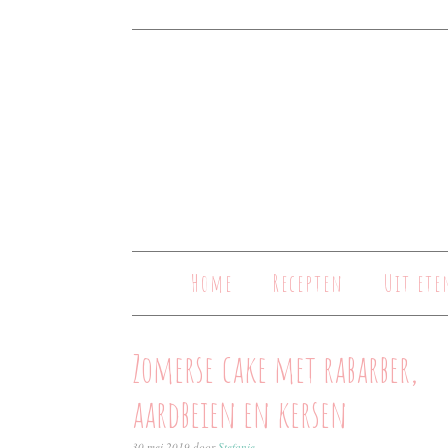
Home
Recepten
Uit ete
Zomerse cake met rabarber,
aardbeien en kersen
30 mei 2019
door
Stefanie