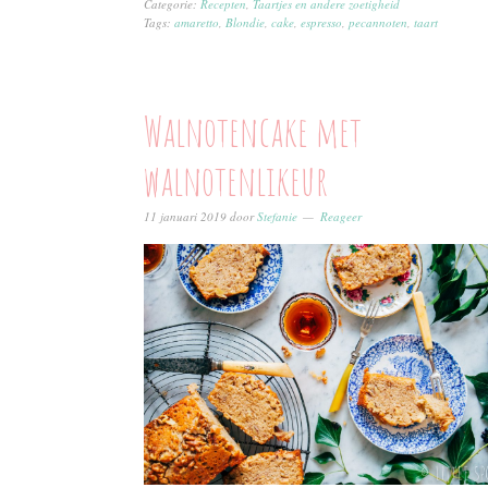
Categorie:
Recepten
,
Taartjes en andere zoetigheid
Tags:
amaretto
,
Blondie
,
cake
,
espresso
,
pecannoten
,
taart
Walnotencake met
walnotenlikeur
11 januari 2019
door
Stefanie
Reageer