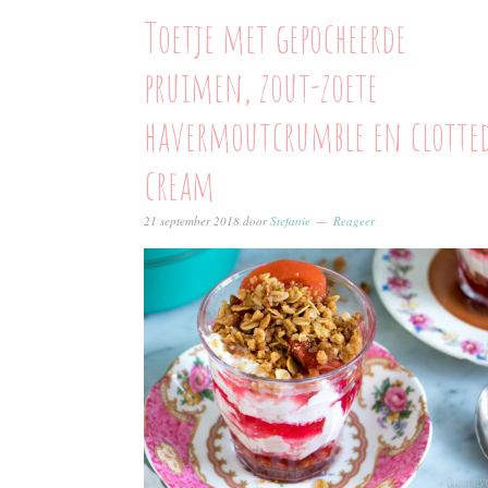
Toetje met gepocheerde
pruimen, zout-zoete
havermoutcrumble en clotte
cream
21 september 2018
door
Stefanie
Reageer