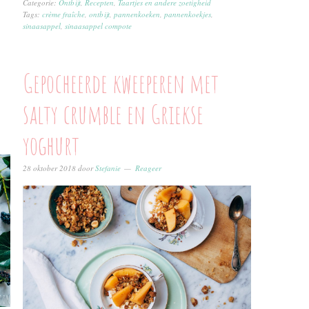
Categorie:
Ontbijt
,
Recepten
,
Taartjes en andere zoetigheid
Tags:
crème fraîche
,
ontbijt
,
pannenkoeken
,
pannenkoekjes
,
sinaasappel
,
sinaasappel compote
Gepocheerde kweeperen met
salty crumble en Griekse
yoghurt
28 oktober 2018
door
Stefanie
Reageer