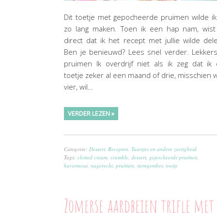
Dit toetje met gepocheerde pruimen wilde ik
zo lang maken. Toen ik een hap nam, wist 
direct dat ik het recept met jullie wilde del
Ben je benieuwd? Lees snel verder. Lekker
pruimen Ik overdrijf niet als ik zeg dat ik 
toetje zeker al een maand of drie, misschien 
vier, wil…
VERDER LEZEN »
Categorie:
Dessert
,
Recepten
,
Taartjes en andere zoetigheid
Tags:
clotted cream
,
crumble
,
dessert
,
gepocheerde pruimen
,
havermout
,
nagerecht
,
pruimen
,
stemgember
,
toetje
Zomerse aardbeien trifle met