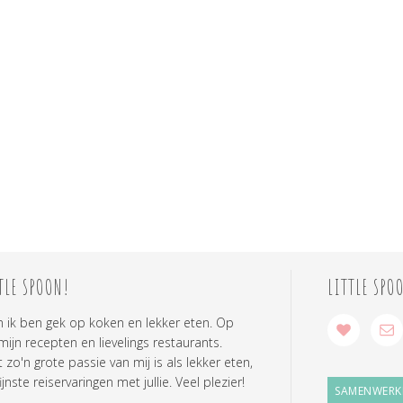
TLE SPOON!
LITTLE SPO
n ik ben gek op koken en lekker eten. Op
 mijn recepten en lievelings restaurants.
zo'n grote passie van mij is als lekker eten,
ijnste reiservaringen met jullie. Veel plezier!
SAMENWERK