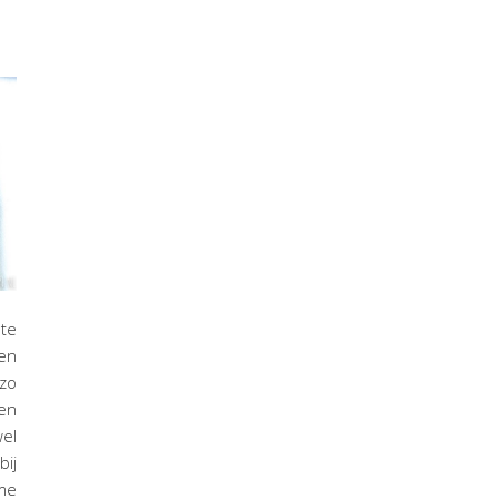
te
en
 zo
een
wel
bij
me