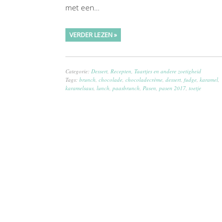
met een…
VERDER LEZEN »
Categorie:
Dessert
,
Recepten
,
Taartjes en andere zoetigheid
Tags:
brunch
,
chocolade
,
chocoladecrème
,
dessert
,
fudge
,
karamel
,
karamelsaus
,
lunch
,
paasbrunch
,
Pasen
,
pasen 2017
,
toetje