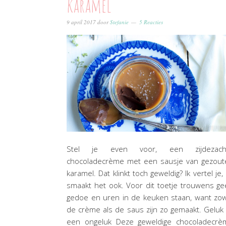
karamel
9 april 2017
door
Stefanie
5 Reacties
Stel je even voor, een zijdezach
chocoladecrème met een sausje van gezout
karamel. Dat klinkt toch geweldig? Ik vertel je,
smaakt het ook. Voor dit toetje trouwens g
gedoe en uren in de keuken staan, want zo
de crème als de saus zijn zo gemaakt. Geluk 
een ongeluk Deze geweldige chocoladecrè