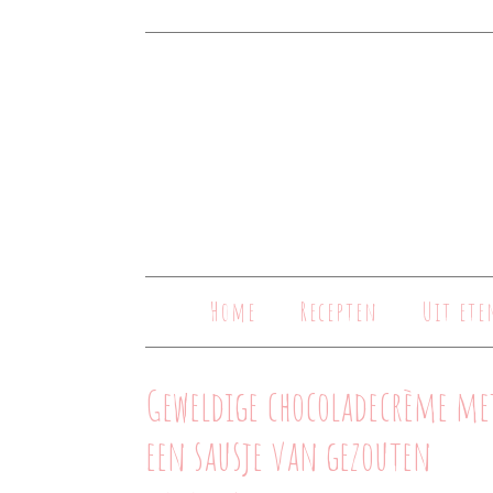
Home
Recepten
Uit ete
Geweldige chocoladecrème me
een sausje van gezouten