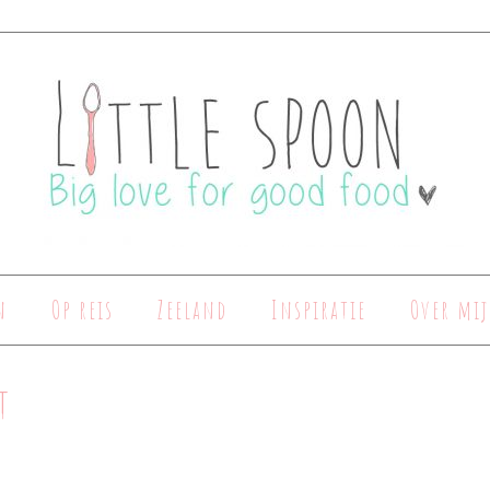
n
Op reis
Zeeland
Inspiratie
Over mij
t