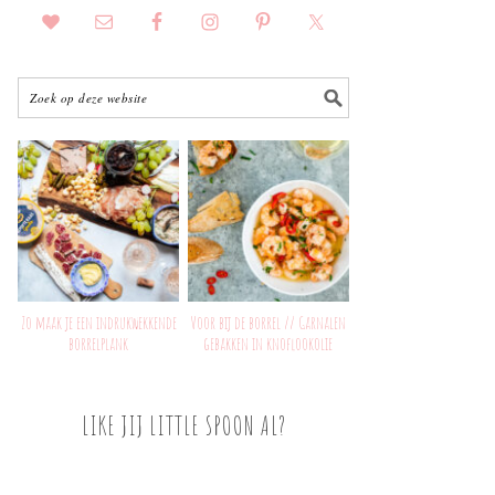
Zo maak je een indrukwekkende
Voor bij de borrel // Garnalen
borrelplank
gebakken in knoflookolie
LIKE JIJ LITTLE SPOON AL?