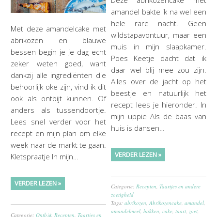
Deze abrikozencake met
amandel bakte ik na wel een
hele rare nacht. Geen
Met deze amandelcake met
wildstapavontuur, maar een
abrikozen en blauwe
muis in mijn slaapkamer.
bessen begin je je dag echt
Poes Keetje dacht dat ik
zeker weten goed, want
daar wel blij mee zou zijn.
dankzij alle ingrediënten die
Alles over de jacht op het
behoorlijk oke zijn, vind ik dit
beestje en natuurlijk het
ook als ontbijt kunnen. Of
recept lees je hieronder. In
anders als tussendoortje.
mijn uppie Als de baas van
Lees snel verder voor het
huis is dansen…
recept en mijn plan om elke
week naar de markt te gaan.
VERDER LEZEN »
Kletspraatje In mijn…
VERDER LEZEN »
Categorie:
Recepten
,
Taartjes en andere
zoetigheid
Tags:
abrikozen
,
Abrikozencake
,
amandel
,
amandelmeel
,
bakken
,
cake
,
taart
,
zoet
,
Categorie:
Ontbijt
,
Recepten
,
Taartjes en