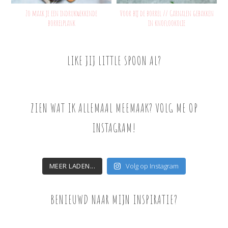
Zo maak je een indrukwekkende
Voor bij de borrel // Garnalen gebakken
borrelplank
in knoflookolie
LIKE JIJ LITTLE SPOON AL?
ZIEN WAT IK ALLEMAAL MEEMAAK? VOLG ME OP
INSTAGRAM!
MEER LADEN...
Volg op Instagram
BENIEUWD NAAR MIJN INSPIRATIE?