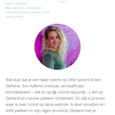
zomer
andere zoetigheid
Tags:
abrikozen
,
amandelcake
,
amandelmeel
,
blauwe bessen
,
gezond
ontbijt
,
ontbijt
Wat leuk dat je een kijkje neemt op Little Spoon! Ik ben
Stefanie. Een fulltime vreetzak, verslaafd aan
borrelplanken – wat er op ligt vooral natuurlijk ;-), dol op
Zeeland en nieuwe plekken ontdekken. En dat is precies
waar ik over schrijf op deze website. Ik deel recepten en
toffe plekken in mijn eigen provincie Zeeland met je.