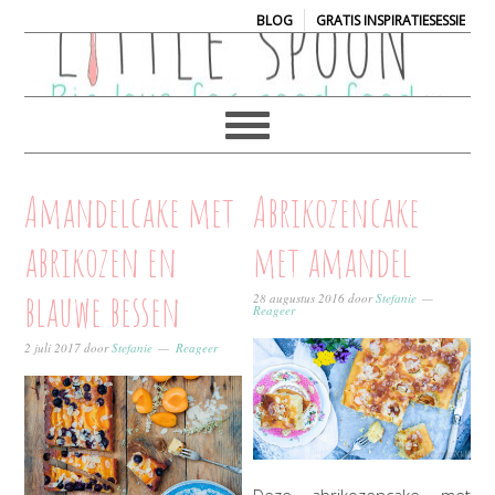
|
BLOG
GRATIS INSPIRATIESESSIE
Amandelcake met
Abrikozencake
abrikozen en
met amandel
blauwe bessen
28 augustus 2016
door
Stefanie
Reageer
2 juli 2017
door
Stefanie
Reageer