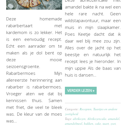
Deze abrikozencake met
amandel bakte ik na wel een
hele rare nacht. Geen
Deze homemade
wildstapavontuur, maar een
rabarbertaart met
muis in mijn slaapkamer.
kardemom is zo lekker. Het
Poes Keetje dacht dat ik
is een eenvoudig recept.
daar wel blij mee zou zijn.
Echt een aanrader om te
Alles over de jacht op het
maken als je dol bent op
beestje en natuurlijk het
deze mooie
recept lees je hieronder. In
seizoensgroente.
mijn uppie Als de baas van
Rabarbermoes Mijn
huis is dansen…
allereerste herinnering aan
rabarber is rabarbermoes.
VERDER LEZEN »
Vroeger aten we dat bij
kennissen thuis. Samen
met friet, die veel te bleek
Categorie:
Recepten
,
Taartjes en andere
was. De kleur van de moes
zoetigheid
Tags:
abrikozen
,
Abrikozencake
,
amandel
,
was…
amandelmeel
,
bakken
,
cake
,
taart
,
zoet
,