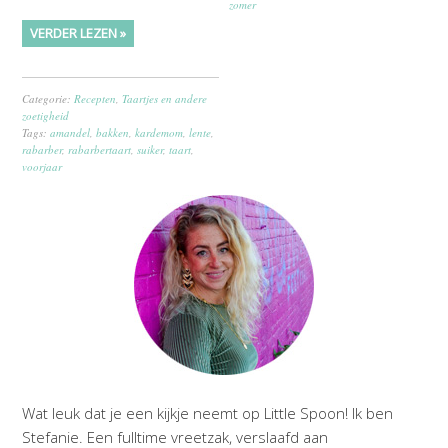
zomer
VERDER LEZEN »
Categorie:
Recepten
,
Taartjes en andere
zoetigheid
Tags:
amandel
,
bakken
,
kardemom
,
lente
,
rabarber
,
rabarbertaart
,
suiker
,
taart
,
voorjaar
Wat leuk dat je een kijkje neemt op Little Spoon! Ik ben
Stefanie. Een fulltime vreetzak, verslaafd aan