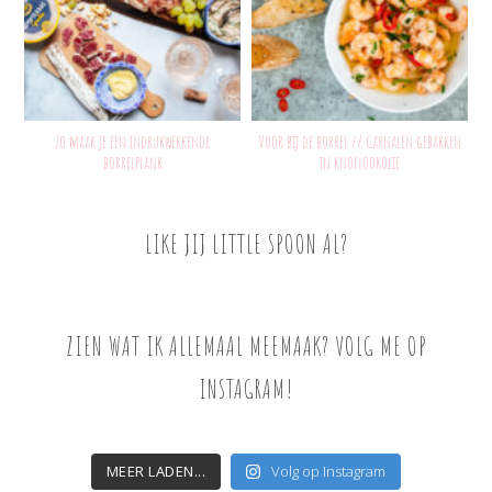
Zo maak je een indrukwekkende
Voor bij de borrel // Garnalen gebakken
borrelplank
in knoflookolie
LIKE JIJ LITTLE SPOON AL?
ZIEN WAT IK ALLEMAAL MEEMAAK? VOLG ME OP
INSTAGRAM!
MEER LADEN...
Volg op Instagram