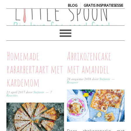
|
BLOG
GRATIS INSPIRATIESESSIE
Homemade
Abrikozencake
rabarbertaart met
met amandel
kardemom
28 augustus 2016
door
Stefanie
Reageer
23 april 2017
door
Stefanie
7
Reacties