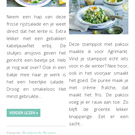
Neem een hap van deze
frisse rijstsalade en je weet
direct dat het lente is. Extra
lekker met een gebakken
Deze stamppot met paksoi
kabeljauwfilet erbij. De
maakte ik voor Agrimarkt.
stukjes ansjovis geven het
Vind je stamppot echt iets
gerecht een beetje pit. Heb
voor in de winter? Nee hoor,
je nog wat over? Ook in een
ook in het voorjaar smaakt
bakje mee naar je werk is
het goed. De puree maak je
het een heerlijke salade.
met crème fraîche, dat
Droog en smakeloos Het
maakt het fris. De paksoi
minst gebruikte…
voeg je er rauw aan toe. Zo
blijft de groente lekker
VERDER LEZEN »
knapperige. Eet er een
zacht…
Categorie:
Hoofdgerecht
,
Recepten
,