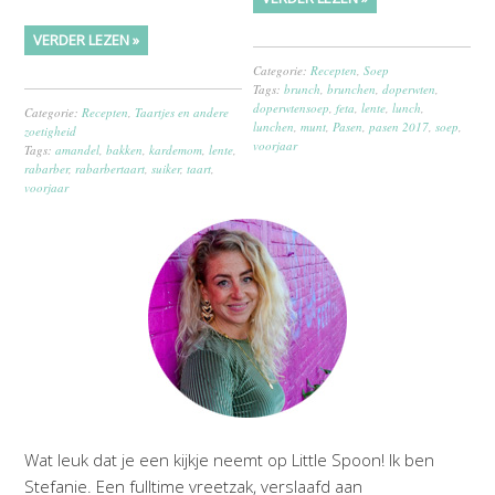
VERDER LEZEN »
Categorie:
Recepten
,
Soep
Tags:
brunch
,
brunchen
,
doperwten
,
doperwtensoep
,
feta
,
lente
,
lunch
,
Categorie:
Recepten
,
Taartjes en andere
lunchen
,
munt
,
Pasen
,
pasen 2017
,
soep
,
zoetigheid
voorjaar
Tags:
amandel
,
bakken
,
kardemom
,
lente
,
rabarber
,
rabarbertaart
,
suiker
,
taart
,
voorjaar
Wat leuk dat je een kijkje neemt op Little Spoon! Ik ben
Stefanie. Een fulltime vreetzak, verslaafd aan