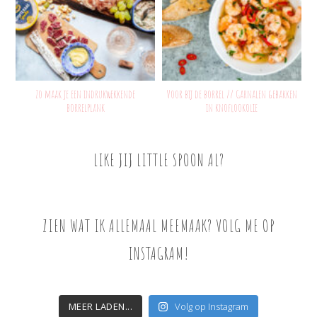
Zo maak je een indrukwekkende
Voor bij de borrel // Garnalen gebakken
borrelplank
in knoflookolie
LIKE JIJ LITTLE SPOON AL?
ZIEN WAT IK ALLEMAAL MEEMAAK? VOLG ME OP
INSTAGRAM!
MEER LADEN...
Volg op Instagram