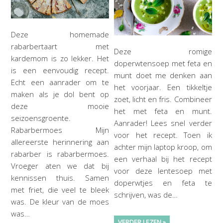
Deze homemade
rabarbertaart met
Deze romige
kardemom is zo lekker. Het
doperwtensoep met feta en
is een eenvoudig recept.
munt doet me denken aan
Echt een aanrader om te
het voorjaar. Een tikkeltje
maken als je dol bent op
zoet, licht en fris. Combineer
deze mooie
het met feta en munt.
seizoensgroente.
Aanrader! Lees snel verder
Rabarbermoes Mijn
voor het recept. Toen ik
allereerste herinnering aan
achter mijn laptop kroop, om
rabarber is rabarbermoes.
een verhaal bij het recept
Vroeger aten we dat bij
voor deze lentesoep met
kennissen thuis. Samen
doperwtjes en feta te
met friet, die veel te bleek
schrijven, was de…
was. De kleur van de moes
was…
VERDER LEZEN »