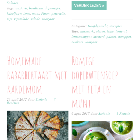
Salades
VERDER LEZEN »
Tags:
ansjovis
,
basilicum
,
doperwtjes
,
kabeljauw
,
lente
,
munt
,
Pasen
,
peterselie
,
rijst
,
rijstsalade
,
salade
,
voorjaar
Categorie:
Hoofdgerecht
,
Recepten
Tags:
agrimarkt
,
eieren
,
lente
,
lente-ui
,
lentestamppot
,
mosterd
,
paksoi
,
stamppot
,
tuinkers
,
voorjaar
Homemade
Romige
rabarbertaart met
doperwtensoep
kardemom
met feta en
munt
23 april 2017
door
Stefanie
7
Reacties
6 april 2017
door
Stefanie
1 Reactie