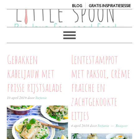
|
BLOG
GRATIS INSPIRATIESESSIE
Gebakken
Lentestamppot
kabeljauw met
met paksoi, crème
frisse rijstsalade
fraiche en
zachtgekookte
10 april 2019
door
Stefanie
eitjes
4 april 2018
door
Stefanie
Reageer