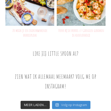
Zo maak je een indrukwekkende
Voor bij de borrel // Garnalen gebakken
borrelplank
in knoflookolie
LIKE JIJ LITTLE SPOON AL?
ZIEN WAT IK ALLEMAAL MEEMAAK? VOLG ME OP
INSTAGRAM!
MEER LADEN...
Volg op Instagram