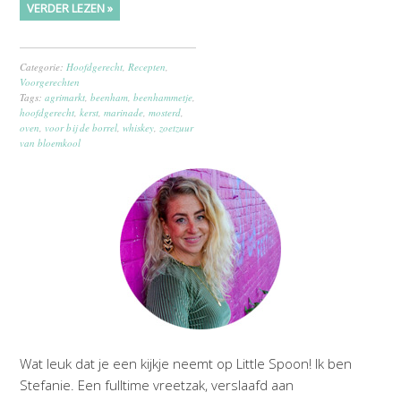
VERDER LEZEN »
Categorie:
Hoofdgerecht
,
Recepten
,
Voorgerechten
Tags:
agrimarkt
,
beenham
,
beenhammetje
,
hoofdgerecht
,
kerst
,
marinade
,
mosterd
,
oven
,
voor bij de borrel
,
whiskey
,
zoetzuur
van bloemkool
Wat leuk dat je een kijkje neemt op Little Spoon! Ik ben
Stefanie. Een fulltime vreetzak, verslaafd aan