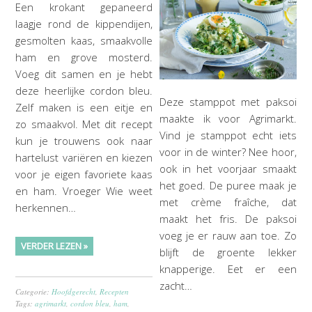
Een krokant gepaneerd
laagje rond de kippendijen,
gesmolten kaas, smaakvolle
ham en grove mosterd.
Voeg dit samen en je hebt
deze heerlijke cordon bleu.
Deze stamppot met paksoi
Zelf maken is een eitje en
maakte ik voor Agrimarkt.
zo smaakvol. Met dit recept
Vind je stamppot echt iets
kun je trouwens ook naar
voor in de winter? Nee hoor,
hartelust variëren en kiezen
ook in het voorjaar smaakt
voor je eigen favoriete kaas
het goed. De puree maak je
en ham. Vroeger Wie weet
met crème fraîche, dat
herkennen…
maakt het fris. De paksoi
voeg je er rauw aan toe. Zo
VERDER LEZEN »
blijft de groente lekker
knapperige. Eet er een
zacht…
Categorie:
Hoofdgerecht
,
Recepten
Tags:
agrimarkt
,
cordon bleu
,
ham
,