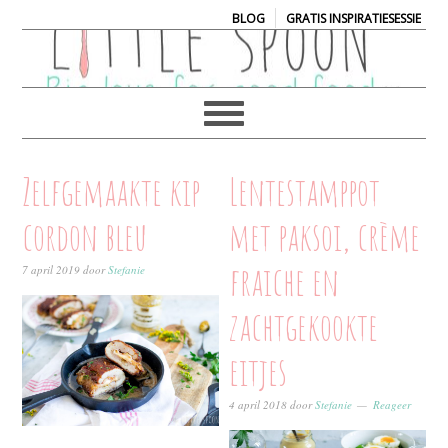
|
BLOG
GRATIS INSPIRATIESESSIE
Zelfgemaakte kip
Lentestamppot
cordon bleu
met paksoi, crème
fraiche en
7 april 2019
door
Stefanie
zachtgekookte
eitjes
4 april 2018
door
Stefanie
Reageer