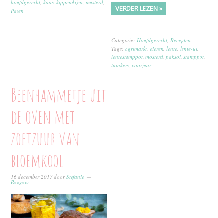
hoofdgerecht
,
kaas
,
kippendijen
,
mosterd
,
VERDER LEZEN »
Pasen
Categorie:
Hoofdgerecht
,
Recepten
Tags:
agrimarkt
,
eieren
,
lente
,
lente-ui
,
lentestamppot
,
mosterd
,
paksoi
,
stamppot
,
tuinkers
,
voorjaar
Beenhammetje uit
de oven met
zoetzuur van
bloemkool
16 december 2017
door
Stefanie
Reageer