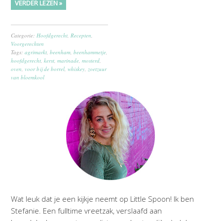
VERDER LEZEN »
Categorie:
Hoofdgerecht
,
Recepten
,
Voorgerechten
Tags:
agrimarkt
,
beenham
,
beenhammetje
,
hoofdgerecht
,
kerst
,
marinade
,
mosterd
,
oven
,
voor bij de borrel
,
whiskey
,
zoetzuur
van bloemkool
Wat leuk dat je een kijkje neemt op Little Spoon! Ik ben
Stefanie. Een fulltime vreetzak, verslaafd aan