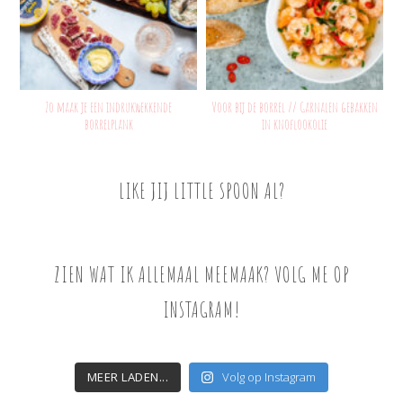
Zo maak je een indrukwekkende
Voor bij de borrel // Garnalen gebakken
borrelplank
in knoflookolie
LIKE JIJ LITTLE SPOON AL?
ZIEN WAT IK ALLEMAAL MEEMAAK? VOLG ME OP
INSTAGRAM!
MEER LADEN...
Volg op Instagram