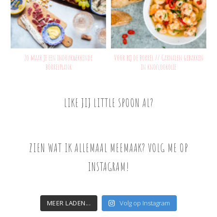
Zo maak je een indrukwekkende
Voor bij de borrel // Garnalen gebakken
borrelplank
in knoflookolie
LIKE JIJ LITTLE SPOON AL?
ZIEN WAT IK ALLEMAAL MEEMAAK? VOLG ME OP
INSTAGRAM!
MEER LADEN...
Volg op Instagram