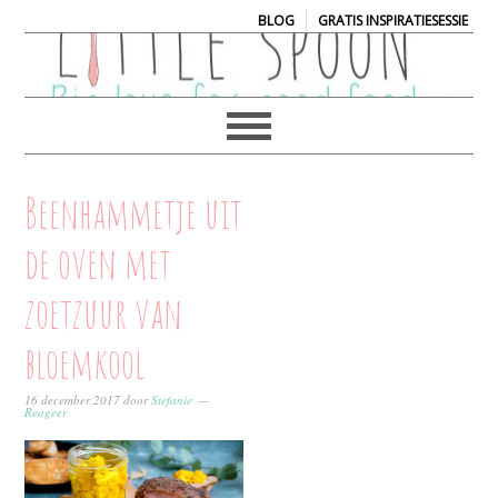
|
BLOG
GRATIS INSPIRATIESESSIE
Beenhammetje uit
de oven met
zoetzuur van
bloemkool
16 december 2017
door
Stefanie
Reageer