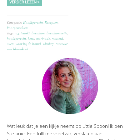
VERDER LEZEN »
Categorie:
Hoofdgerecht
,
Recepten
,
Voorgerechten
Tags:
agrimarkt
,
beenham
,
beenhammetje
,
hoofdgerecht
,
kerst
,
marinade
,
mosterd
,
oven
,
voor bij de borrel
,
whiskey
,
zoetzuur
van bloemkool
Wat leuk dat je een kijkje neemt op Little Spoon! Ik ben
Stefanie. Een fulltime vreetzak, verslaafd aan