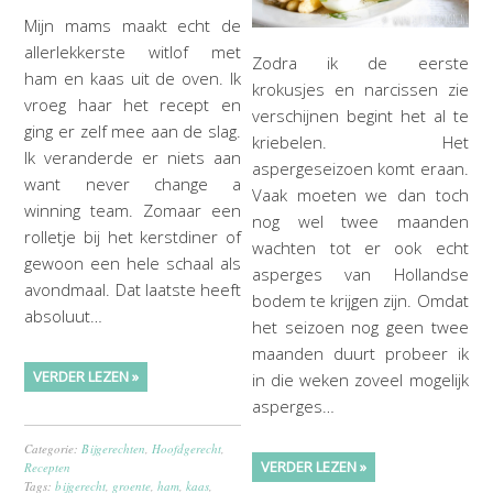
Mijn mams maakt echt de
allerlekkerste witlof met
Zodra ik de eerste
ham en kaas uit de oven. Ik
krokusjes en narcissen zie
vroeg haar het recept en
verschijnen begint het al te
ging er zelf mee aan de slag.
kriebelen. Het
Ik veranderde er niets aan
aspergeseizoen komt eraan.
want never change a
Vaak moeten we dan toch
winning team. Zomaar een
nog wel twee maanden
rolletje bij het kerstdiner of
wachten tot er ook echt
gewoon een hele schaal als
asperges van Hollandse
avondmaal. Dat laatste heeft
bodem te krijgen zijn. Omdat
absoluut…
het seizoen nog geen twee
maanden duurt probeer ik
VERDER LEZEN »
in die weken zoveel mogelijk
asperges…
Categorie:
Bijgerechten
,
Hoofdgerecht
,
VERDER LEZEN »
Recepten
Tags:
bijgerecht
,
groente
,
ham
,
kaas
,