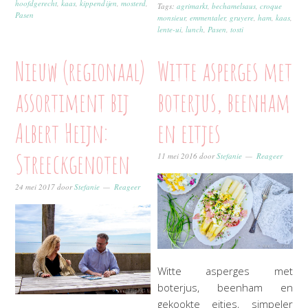
hoofdgerecht
,
kaas
,
kippendijen
,
mosterd
,
Tags:
agrimarkt
,
bechamelsaus
,
croque
Pasen
monsieur
,
emmentaler
,
gruyere
,
ham
,
kaas
,
lente-ui
,
lunch
,
Pasen
,
tosti
Nieuw (regionaal)
Witte asperges met
assortiment bij
boterjus, beenham
Albert Heijn:
en eitjes
Streeckgenoten
11 mei 2016
door
Stefanie
Reageer
24 mei 2017
door
Stefanie
Reageer
Witte asperges met
boterjus, beenham en
gekookte eitjes, simpeler