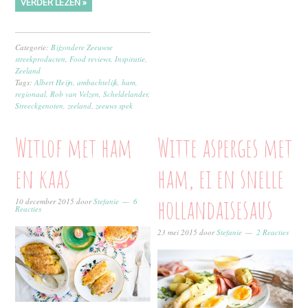
VERDER LEZEN »
Categorie:
Bijzondere Zeeuwse
streekproducten
,
Food reviews
,
Inspiratie
,
Zeeland
Tags:
Albert Heijn
,
ambachtelijk
,
ham
,
regionaal
,
Rob van Velzen
,
Scheldelander
,
Streeckgenoten
,
zeeland
,
zeeuws spek
Witlof met ham
Witte asperges met
en kaas
ham, ei en snelle
hollandaisesaus
10 december 2015
door
Stefanie
6
Reacties
23 mei 2015
door
Stefanie
2 Reacties