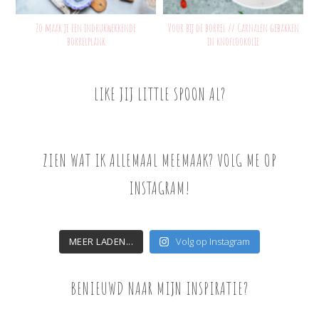
Zo maak je een indrukwekkende
Voor bij de borrel // Garnalen gebakken
borrelplank
in knoflookolie
LIKE JIJ LITTLE SPOON AL?
ZIEN WAT IK ALLEMAAL MEEMAAK? VOLG ME OP
INSTAGRAM!
MEER LADEN...
Volg op Instagram
BENIEUWD NAAR MIJN INSPIRATIE?