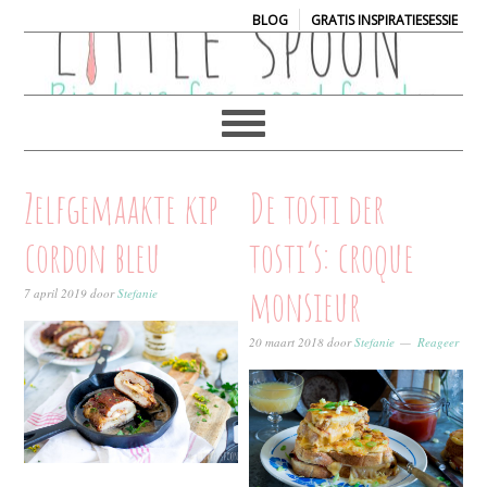
|
BLOG
GRATIS INSPIRATIESESSIE
Zelfgemaakte kip
De tosti der
cordon bleu
tosti’s: croque
monsieur
7 april 2019
door
Stefanie
20 maart 2018
door
Stefanie
Reageer