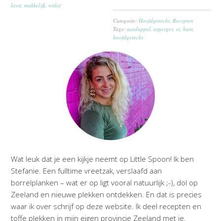
kerst
,
makkelijk
,
witlof
Categorie:
Hoofdgerecht
,
Recepten
Tags:
aardappel
,
asperges
,
ei
,
ham
,
hoofdgerecht
Wat leuk dat je een kijkje neemt op Little Spoon! Ik ben
Stefanie. Een fulltime vreetzak, verslaafd aan
borrelplanken – wat er op ligt vooral natuurlijk ;-), dol op
Zeeland en nieuwe plekken ontdekken. En dat is precies
waar ik over schrijf op deze website. Ik deel recepten en
toffe plekken in mijn eigen provincie Zeeland met je.