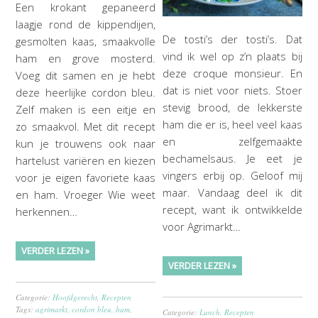
Een krokant gepaneerd
laagje rond de kippendijen,
De tosti’s der tosti’s. Dat
gesmolten kaas, smaakvolle
vind ik wel op z’n plaats bij
ham en grove mosterd.
deze croque monsieur. En
Voeg dit samen en je hebt
dat is niet voor niets. Stoer
deze heerlijke cordon bleu.
stevig brood, de lekkerste
Zelf maken is een eitje en
ham die er is, heel veel kaas
zo smaakvol. Met dit recept
en zelfgemaakte
kun je trouwens ook naar
bechamelsaus. Je eet je
hartelust variëren en kiezen
vingers erbij op. Geloof mij
voor je eigen favoriete kaas
maar. Vandaag deel ik dit
en ham. Vroeger Wie weet
recept, want ik ontwikkelde
herkennen…
voor Agrimarkt…
VERDER LEZEN »
VERDER LEZEN »
Categorie:
Hoofdgerecht
,
Recepten
Tags:
agrimarkt
,
cordon bleu
,
ham
,
Categorie:
Lunch
,
Recepten