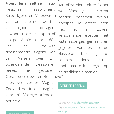
Albert Heijn heeft een nieuw
kan bijna niet. Lekker is het
(regionaal) assortiment:
wel. Vandaag dit recept
Streeckgenoten. Vleeswaren
zonder poespas! Weinig
van ambachtelijke kwaliteit
poespas De laatste jaren
van regionale topslagers
heb ik al zoveel
gewoon in de schappen bij
verschillende recepten met
je eigen Appie. Ik sprak één
witte asperges gemaakt en
van de Zeeuwse
gegeten. Variaties op de
deelnemende slagers Rob
klassieke bereiding of
van Velzen over zijn
compleet anders, maar nog
Scheldelander vleeswaren
nooit maakte ik asperges op
bereid met gezuiverd
de traditionele manier….
Oosterscheldewater. Benieuwd?
Lees snel verder. Magisch
VERDER LEZEN »
Zeeland heeft iets magisch
voor mij. Vroeger kriebelde
het altijd…
Categorie:
Hoofdgerecht
,
Recepten
Tags:
boterjus
,
ei
,
ham
,
roomboter
,
witte
asperges