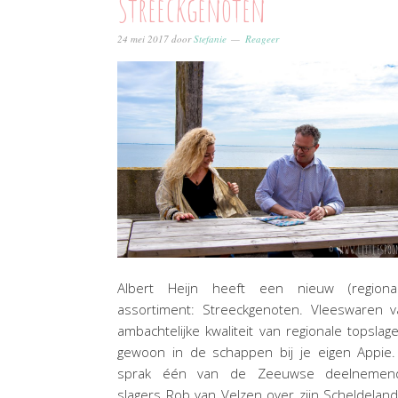
Streeckgenoten
24 mei 2017
door
Stefanie
Reageer
Albert Heijn heeft een nieuw (regionaa
assortiment: Streeckgenoten. Vleeswaren v
ambachtelijke kwaliteit van regionale topslag
gewoon in de schappen bij je eigen Appie.
sprak één van de Zeeuwse deelnemen
slagers Rob van Velzen over zijn Scheldelan