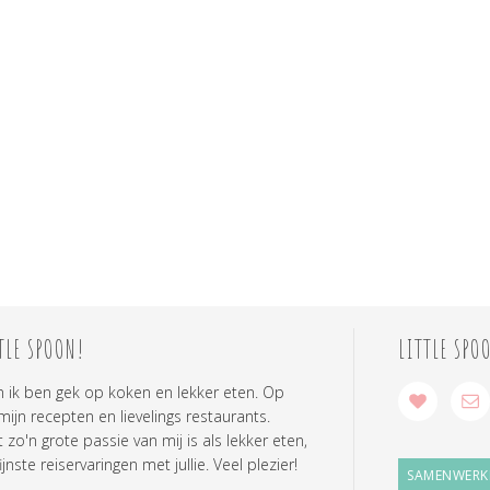
TLE SPOON!
LITTLE SPO
n ik ben gek op koken en lekker eten. Op
 mijn recepten en lievelings restaurants.
zo'n grote passie van mij is als lekker eten,
ijnste reiservaringen met jullie. Veel plezier!
SAMENWERK