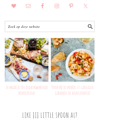
Zo maak je een indrukwekkende
Voor bij de borrel // Garnalen
borrelplank
gebakken in knoflookolie
LIKE JIJ LITTLE SPOON AL?