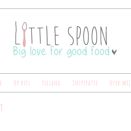
n
Op reis
Zeeland
Inspiratie
Over mij
t