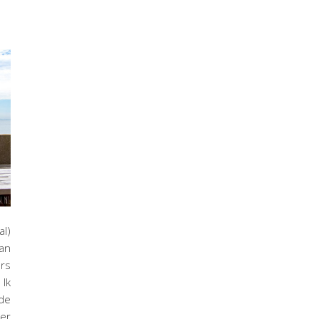
l)
an
ers
 Ik
de
der