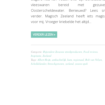
vleeswaren bereid met gezuive
Oosterscheldewater. Benieuwd? Lees sn
verder. Magisch Zeeland heeft iets magis
voor mij. Vroeger kriebelde het altijd…
VERDER LEZEN »
Categorie:
Bijzondere Zeeuwse streekproducten
,
Food reviews
,
Inspiratie
,
Zeeland
Tags:
Albert Heijn
,
ambachtelijk
,
ham
,
regionaal
,
Rob van Velzen
,
Scheldelander
,
Streeckgenoten
,
zeeland
,
zeeuws spek