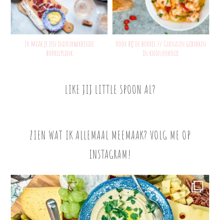
Zo maak je een indrukwekkende
Voor bij de borrel // Garnalen gebakken
borrelplank
in knoflookolie
LIKE JIJ LITTLE SPOON AL?
ZIEN WAT IK ALLEMAAL MEEMAAK? VOLG ME OP
INSTAGRAM!