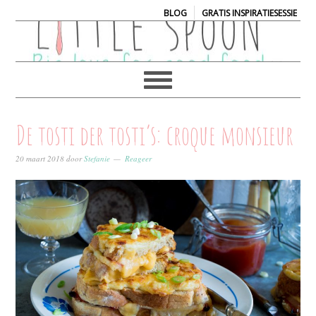
|
BLOG
GRATIS INSPIRATIESESSIE
De tosti der tosti’s: croque monsieur
20 maart 2018
door
Stefanie
Reageer