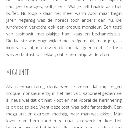
saucijzenbroodjes, softijs enz. Wat je zelf haalde aan het
buffet. Nu loop ik daar niet meer warm voor, maar begin
jaren negentig was de horeca toch anders dan nu. De
lunchroom verkocht ook een croque monsieur. Een tosti
van casinowit, met plakjes ham, kaas en bechamelsaus.
Die laatste was ongetwijfeld niet zelfgemaakt, maar joh, als
kind van acht, interesseerde me dat geen reet. De tosti
was zo fantastisch lekker, dat ik hem altijd wilde eten.
MEGA UNIT
Als ik eraan terug denk, weet ik zeker dat mijn eigen
croque monsieur erbij in het niet valt. Rationeel gezien zie
ik heus wel dat dit niet klopt en het vooral de herinnering
is dit dat zo ziet. Want deze tosti was echt fantastisch. Een
mega unit en extreem machtig, maar man wat lekker. Mijn
lover nam hem koud mee naar zijn werk en kon het
beamen. Hij eet het liefste alles warm, dus als dit uit zijn