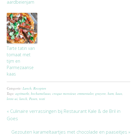
aardbeienjam
Tarte tatin van
tomaat met
tijm en
Parmezaanse
kaas
Categorie:
Lunch
,
Recepten
Tags:
agrimarkt
,
bechamelsaus
,
croque monsieur
,
emmentaler
,
gruyere
,
ham
,
kaas
,
lente-ui
,
lunch
,
Pasen
,
tosti
« Culinaire verrassingen bij Restaurant Kale & de Bril in
Goes
Gezouten karameltaartjes met chocolade en paaseitjes »