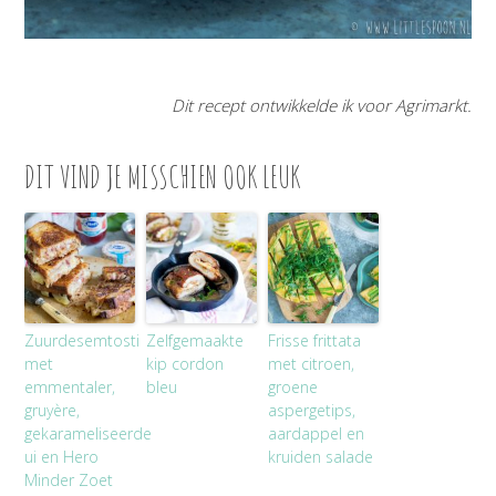
Dit recept ontwikkelde ik voor Agrimarkt.
DIT VIND JE MISSCHIEN OOK LEUK
Zuurdesemtosti
Zelfgemaakte
Frisse frittata
met
kip cordon
met citroen,
emmentaler,
bleu
groene
gruyère,
aspergetips,
gekarameliseerde
aardappel en
ui en Hero
kruiden salade
Minder Zoet