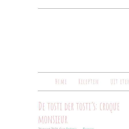
Home
Recepten
Uit ete
De tosti der tosti’s: croque
monsieur
20 maart 2018
door
Stefanie
Reageer