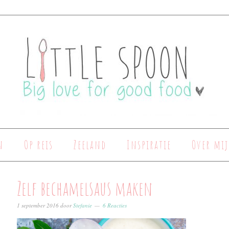
n
Op reis
Zeeland
Inspiratie
Over mij
Zelf bechamelsaus maken
1 september 2016
door
Stefanie
6 Reacties