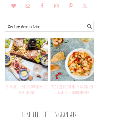
Zo maak je een indrukwekkende
Voor bij de borrel // Garnalen
borrelplank
gebakken in knoflookolie
LIKE JIJ LITTLE SPOON AL?