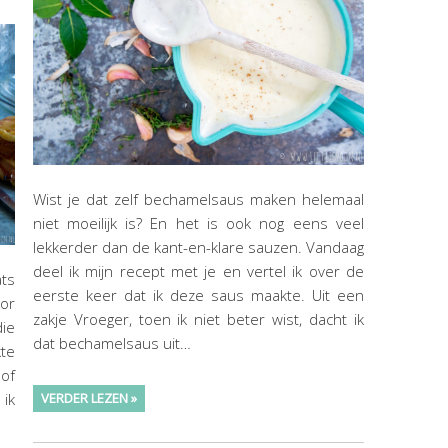
Wist je dat zelf bechamelsaus maken helemaal
niet moeilijk is? En het is ook nog eens veel
lekkerder dan de kant-en-klare sauzen. Vandaag
deel ik mijn recept met je en vertel ik over de
ats
eerste keer dat ik deze saus maakte. Uit een
oor
zakje Vroeger, toen ik niet beter wist, dacht ik
die
dat bechamelsaus uit…
te
oof
 ik
VERDER LEZEN »