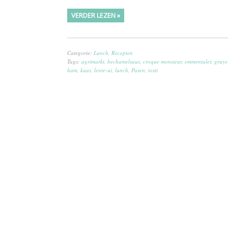
VERDER LEZEN »
Categorie:
Lunch
,
Recepten
Tags:
agrimarkt
,
bechamelsaus
,
croque monsieur
,
emmentaler
,
gruye
ham
,
kaas
,
lente-ui
,
lunch
,
Pasen
,
tosti