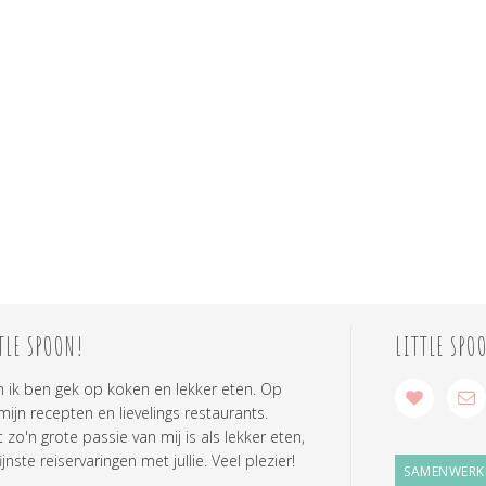
TLE SPOON!
LITTLE SPO
n ik ben gek op koken en lekker eten. Op
 mijn recepten en lievelings restaurants.
zo'n grote passie van mij is als lekker eten,
ijnste reiservaringen met jullie. Veel plezier!
SAMENWERK