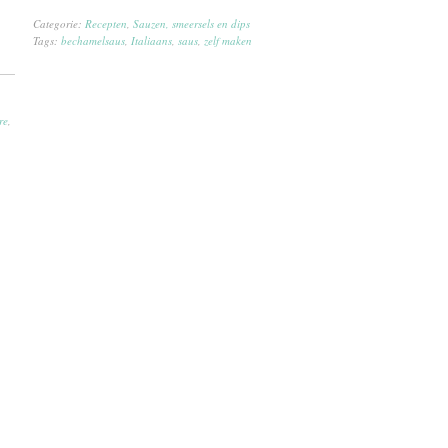
Categorie:
Recepten
,
Sauzen, smeersels en dips
Tags:
bechamelsaus
,
Italiaans
,
saus
,
zelf maken
re
,