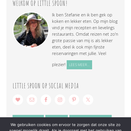
WELKOM OP LITTLE SPOON!
Ik ben Stefanie en ik ben gek op
koken en lekker eten. Op mijn blog
vind je mijn recepten en lievelings
restaurants. Omdat reizen net zo'n
grote passie van mij is als lekker
eten, deel ik ook mijn fijnste
reiservaringen met jullie. Veel
plezier!
LEES MEER...
LITTLE SPOON OP SOCIAL MEDIA
SAMENWERKEN
CONTACT
PRIVACY VERKLARING
We gebruiken cookies om ervoor te zorgen dat onze site zo
soepel mogelijk draait. Als je doorgaat met het gebruiken van