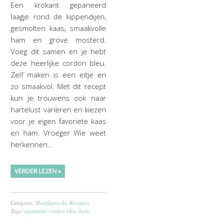
Een krokant gepaneerd
laagje rond de kippendijen,
gesmolten kaas, smaakvolle
ham en grove mosterd.
Voeg dit samen en je hebt
deze heerlijke cordon bleu.
Zelf maken is een eitje en
zo smaakvol. Met dit recept
kun je trouwens ook naar
hartelust variëren en kiezen
voor je eigen favoriete kaas
en ham. Vroeger Wie weet
herkennen…
VERDER LEZEN »
Categorie:
Hoofdgerecht
,
Recepten
Tags:
agrimarkt
,
cordon bleu
,
ham
,