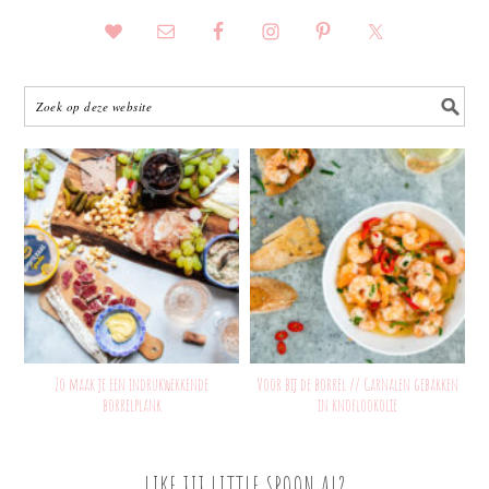
Zo maak je een indrukwekkende
Voor bij de borrel // Garnalen gebakken
borrelplank
in knoflookolie
LIKE JIJ LITTLE SPOON AL?