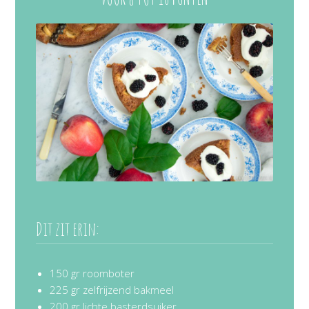
Dit zit erin:
150 gr roomboter
225 gr zelfrijzend bakmeel
200 gr lichte basterdsuiker