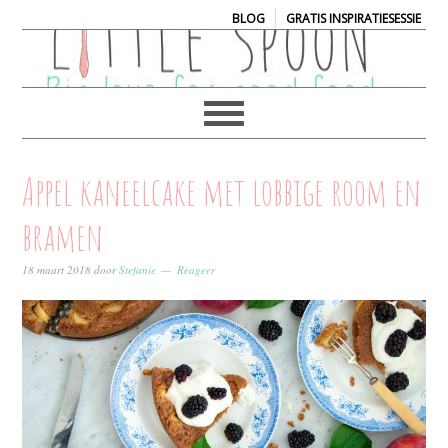
|
BLOG
GRATIS INSPIRATIESESSIE
Appel kaneelcake met lobbige room en
bramen
18 maart 2018
door
Stefanie
Reageer