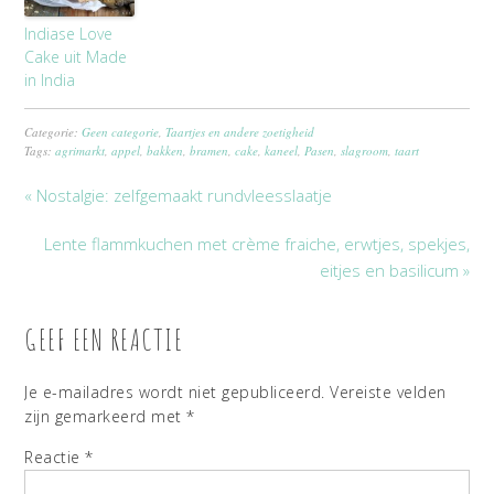
Indiase Love
Cake uit Made
in India
Categorie:
Geen categorie
,
Taartjes en andere zoetigheid
Tags:
agrimarkt
,
appel
,
bakken
,
bramen
,
cake
,
kaneel
,
Pasen
,
slagroom
,
taart
« Nostalgie: zelfgemaakt rundvleesslaatje
Lente flammkuchen met crème fraiche, erwtjes, spekjes,
eitjes en basilicum »
GEEF EEN REACTIE
Je e-mailadres wordt niet gepubliceerd.
Vereiste velden
zijn gemarkeerd met
*
Reactie
*