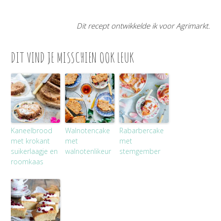
Dit recept ontwikkelde ik voor Agrimarkt.
DIT VIND JE MISSCHIEN OOK LEUK
Kaneelbrood
Walnotencake
Rabarbercake
met krokant
met
met
suikerlaagje en
walnotenlikeur
stemgember
roomkaas