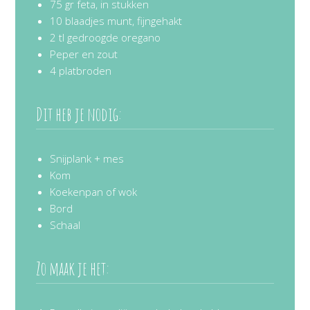
75 gr feta, in stukken
10 blaadjes munt, fijngehakt
2 tl gedroogde oregano
Peper en zout
4 platbroden
Dit heb je nodig:
Snijplank + mes
Kom
Koekenpan of wok
Bord
Schaal
Zo maak je het: