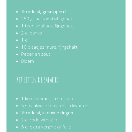
½ rode ui, gesnipperd
250 gr half-om-half gehakt
1 teen knoflook, fijngehakt
2 el panko
1 ei
10 blaadjes munt, fijngehakt
Peper en zout
Bloem
Dit zit in de salade:
1 komkommer, in stukken
5 smaakvolle tomaten, in kwarten
½ rode ui, in dunne ringen
2 el rode wijnazijn
5 el extra vergine olijfolie