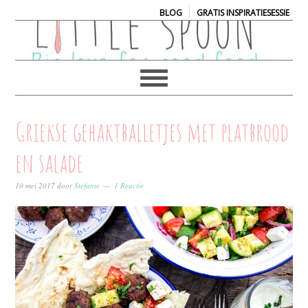
|
BLOG
GRATIS INSPIRATIESESSIE
Griekse gehaktballetjes met platbrood
en salade
10 mei 2017
door
Stefanie
1 Reactie