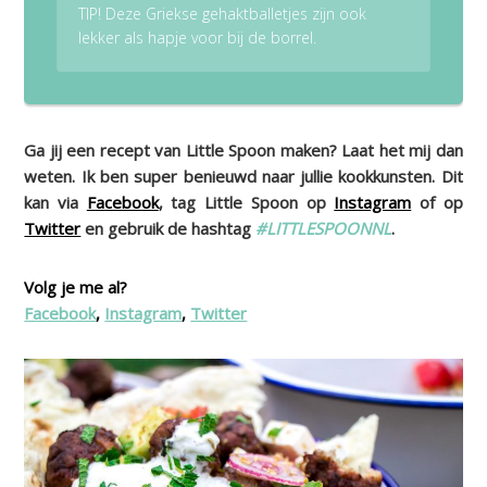
TIP! Deze Griekse gehaktballetjes zijn ook
lekker als hapje voor bij de borrel.
Ga jij een recept van Little Spoon maken? Laat het mij dan
weten. Ik ben super benieuwd naar jullie kookkunsten. Dit
kan via
Facebook
, tag Little Spoon op
Instagram
of op
Twitter
en gebruik de hashtag
#LITTLESPOONNL
.
Volg je me al?
Facebook
,
Instagram
,
Twitter