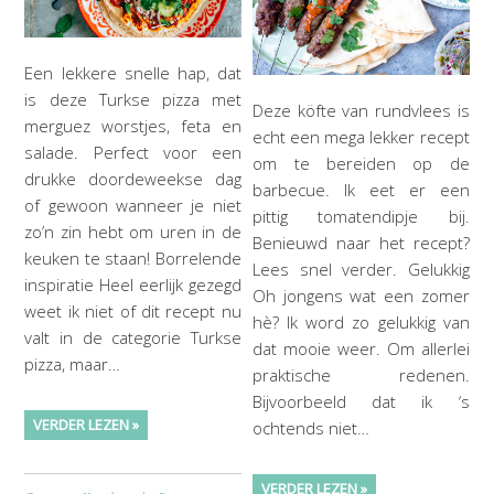
Een lekkere snelle hap, dat
is deze Turkse pizza met
Deze köfte van rundvlees is
merguez worstjes, feta en
echt een mega lekker recept
salade. Perfect voor een
om te bereiden op de
drukke doordeweekse dag
barbecue. Ik eet er een
of gewoon wanneer je niet
pittig tomatendipje bij.
zo’n zin hebt om uren in de
Benieuwd naar het recept?
keuken te staan! Borrelende
Lees snel verder. Gelukkig
inspiratie Heel eerlijk gezegd
Oh jongens wat een zomer
weet ik niet of dit recept nu
hè? Ik word zo gelukkig van
valt in de categorie Turkse
dat mooie weer. Om allerlei
pizza, maar…
praktische redenen.
Bijvoorbeeld dat ik ‘s
VERDER LEZEN »
ochtends niet…
VERDER LEZEN »