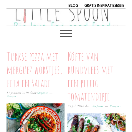
|
BLOG
GRATIS INSPIRATIESESSIE
Turkse pizza met
Köfte van
merguez worstjes,
rundvlees met
feta en salade
een pittig
tomatendipje
11 januari 2019
door
Stefanie
Reageer
25 juli 2018
door
Stefanie
Reageer