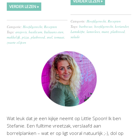
VERDER LEZEN »
VERDER LEZEN »
Categorie:
Hoofdgerecht
,
Recepten
Tags:
barbecue
,
hoofdgerecht
,
koriander
,
Categorie:
Hoofdgerecht
,
Recepten
Lamsköfte
,
lamsvlees
,
munt
,
platbrood
,
Tags:
ansjovis
,
basilicum
,
Italiaans eten
,
salade
makkelijk
,
pizza
,
platbrood
,
snel
,
tomaat
,
zwarte olijven
Wat leuk dat je een kijkje neemt op Little Spoon! Ik ben
Stefanie. Een fulltime vreetzak, verslaafd aan
borrelplanken – wat er op ligt vooral natuurlijk ;-), dol op