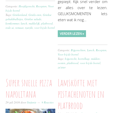
gepiept. Kijk snel verder om
Categorie:
Hoofdgerecht
,
Recepten
,
Voor
er alles over te lezen.
bij de borrel
GELUKSMOMENTEN Iets
Tags:
Griekenland
,
Grieks eten
,
Griekse
gehaktballetjes
,
Griekse salade
,
eten wat ik nog…
komkommer
,
lunch
,
makkelijk
,
platbrood
,
rode ui
,
tomaat
,
tzatziki
,
voor bij de borrel
VERDER LEZEN »
Categorie:
Bijgerechten
,
Lunch
,
Recepten
,
Voor bij de borrel
Tags:
bijgerecht
,
borrelhap
,
midden-
oosten
,
platbrood
,
voor bij de borrel
,
za'atar
Super snelle pizza
Lamsköfte met
napolitana
pistachenoten en
platbrood
29 juli 2016
door
Stefanie
9 Reacties