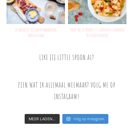
Zo maak je een indrukwekkende
Voor bij de borrel // Garnalen gebakken
borrelplank
in knoflookolie
LIKE JIJ LITTLE SPOON AL?
ZIEN WAT IK ALLEMAAL MEEMAAK? VOLG ME OP
INSTAGRAM!
MEER LADEN...
Volg op Instagram