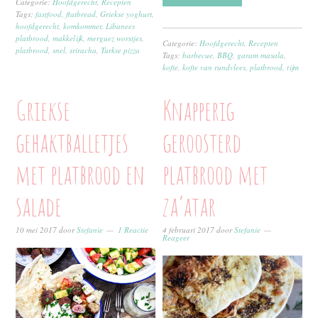
Categorie:
Hoofdgerecht
,
Recepten
Tags:
fastfood
,
flatbread
,
Griekse yoghurt
,
hoofdgerecht
,
komkommer
,
Libanees
platbrood
,
makkelijk
,
merguez worstjes
,
Categorie:
Hoofdgerecht
,
Recepten
platbrood
,
snel
,
sriracha
,
Turkse pizza
Tags:
barbecue
,
BBQ
,
garam masala
,
kofte
,
kofte van rundvlees
,
platbrood
,
tijm
Griekse
Knapperig
gehaktballetjes
geroosterd
met platbrood en
platbrood met
salade
za’atar
10 mei 2017
door
Stefanie
1 Reactie
4 februari 2017
door
Stefanie
Reageer