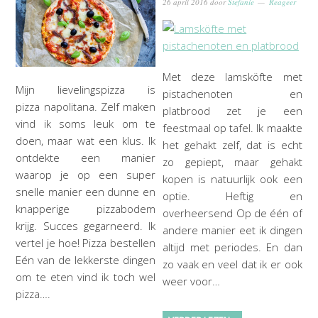
26 april 2016
door
Stefanie
Reageer
Met deze lamsköfte met
Mijn lievelingspizza is
pistachenoten en
pizza napolitana. Zelf maken
platbrood zet je een
vind ik soms leuk om te
feestmaal op tafel. Ik maakte
doen, maar wat een klus. Ik
het gehakt zelf, dat is echt
ontdekte een manier
zo gepiept, maar gehakt
waarop je op een super
kopen is natuurlijk ook een
snelle manier een dunne en
optie. Heftig en
knapperige pizzabodem
overheersend Op de één of
krijg. Succes gegarneerd. Ik
andere manier eet ik dingen
vertel je hoe! Pizza bestellen
altijd met periodes. En dan
Eén van de lekkerste dingen
zo vaak en veel dat ik er ook
om te eten vind ik toch wel
weer voor…
pizza….