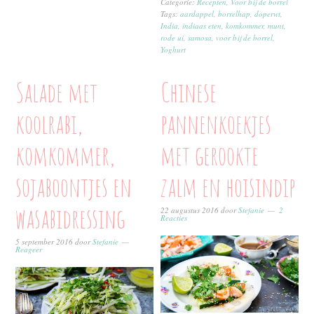
Categorie:
Recepten
,
Voor bij de borrel
Tags:
aardappel
,
borrelhap
,
doperwt
,
India
,
indiaas eten
,
komkommer
,
munt
,
rode ui
,
samosa
,
voor bij de borrel
,
Yoghurt
Salade met
Chinese
koolrabi,
pannenkoekjes
komkommer,
met gerookte
sojaboontjes en
zalm en hoisindip
wasabidressing
22 augustus 2016
door
Stefanie
2
Reacties
5 september 2016
door
Stefanie
Reageer