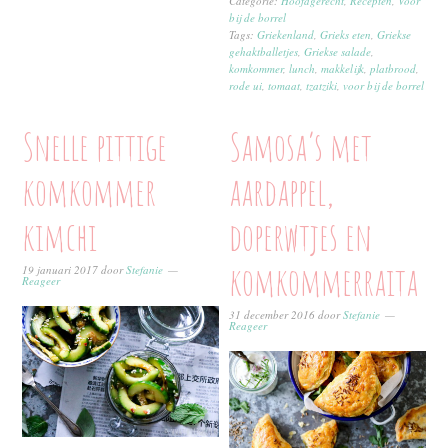
Categorie:
Hoofdgerecht
,
Recepten
,
Voor
bij de borrel
Tags:
Griekenland
,
Grieks eten
,
Griekse
gehaktballetjes
,
Griekse salade
,
komkommer
,
lunch
,
makkelijk
,
platbrood
,
rode ui
,
tomaat
,
tzatziki
,
voor bij de borrel
Snelle pittige
Samosa’s met
komkommer
aardappel,
kimchi
doperwtjes en
komkommerraita
19 januari 2017
door
Stefanie
Reageer
31 december 2016
door
Stefanie
Reageer