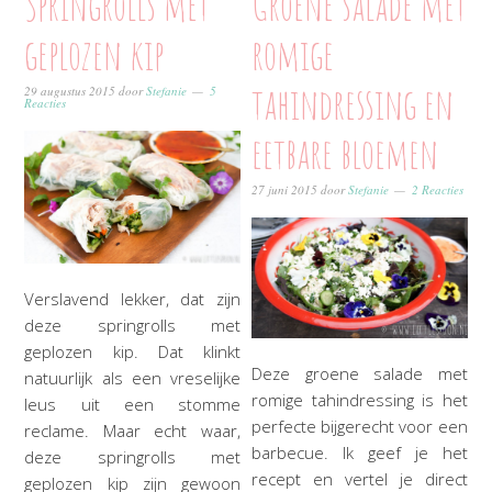
Springrolls met
Groene salade met
geplozen kip
romige
tahindressing en
29 augustus 2015
door
Stefanie
5
Reacties
eetbare bloemen
27 juni 2015
door
Stefanie
2 Reacties
Verslavend lekker, dat zijn
deze springrolls met
geplozen kip. Dat klinkt
Deze groene salade met
natuurlijk als een vreselijke
romige tahindressing is het
leus uit een stomme
perfecte bijgerecht voor een
reclame. Maar echt waar,
barbecue. Ik geef je het
deze springrolls met
recept en vertel je direct
geplozen kip zijn gewoon