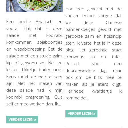
Hoe een gevecht met de
vriezer ervoor zorgde dat
Een beetje Aziatisch en
we deze Chinese
vooral licht, dat is deze
pannenkoekjes gevuld met
salade met koolrabi,
gerookte zalm en hoisindip
komkommer, sojaboontjes
aten. Ik vertel het je in deze
en wasabidressing. Eet de
blog. Het gerechtje staat
salade met een stukje zalm,
trouwens zo op tafel.
kip of gewoon zo. Net zo
Perfect voor een
lekker. Tikkeltje buitenaards
doordeweekse dag, maar
Eens moet de eerste keer
ook om de blits mee te
zijn. Met het maken van
maken als je eters krijgt.
deze salade had ik mijn
Herindeel kwartiertje Ik
koolrabi ontgroening. Qua
rommelde…
zelf er mee werken dan. Ik…
VERDER LEZEN »
VERDER LEZEN »