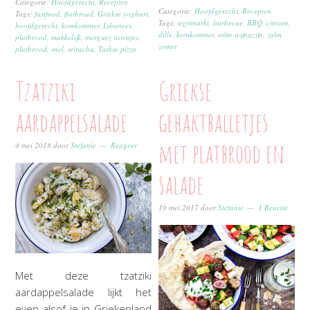
Categorie:
Hoofdgerecht
,
Recepten
Categorie:
Hoofdgerecht
,
Recepten
Tags:
fastfood
,
flatbread
,
Griekse yoghurt
,
Tags:
agrimarkt
,
barbecue
,
BBQ
,
citroen
,
hoofdgerecht
,
komkommer
,
Libanees
dille
,
komkommer
,
witte wijnazijn
,
zalm
,
platbrood
,
makkelijk
,
merguez worstjes
,
zomer
platbrood
,
snel
,
sriracha
,
Turkse pizza
Tzatziki
Griekse
aardappelsalade
gehaktballetjes
met platbrood en
4 mei 2018
door
Stefanie
Reageer
salade
10 mei 2017
door
Stefanie
1 Reactie
Met deze tzatziki
aardappelsalade lijkt het
even alsof je in Griekenland