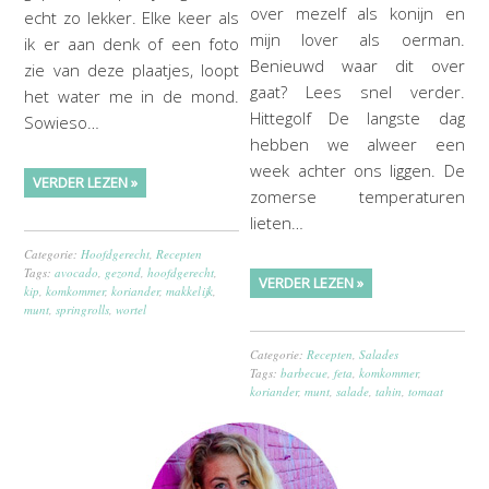
over mezelf als konijn en
echt zo lekker. Elke keer als
mijn lover als oerman.
ik er aan denk of een foto
Benieuwd waar dit over
zie van deze plaatjes, loopt
gaat? Lees snel verder.
het water me in de mond.
Hittegolf De langste dag
Sowieso…
hebben we alweer een
week achter ons liggen. De
VERDER LEZEN »
zomerse temperaturen
lieten…
Categorie:
Hoofdgerecht
,
Recepten
Tags:
avocado
,
gezond
,
hoofdgerecht
,
VERDER LEZEN »
kip
,
komkommer
,
koriander
,
makkelijk
,
munt
,
springrolls
,
wortel
Categorie:
Recepten
,
Salades
Tags:
barbecue
,
feta
,
komkommer
,
koriander
,
munt
,
salade
,
tahin
,
tomaat