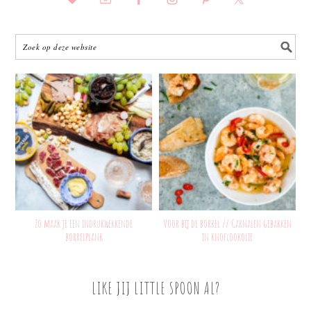
Zo maak je een indrukwekkende
Voor bij de borrel // Garnalen gebakken
borrelplank
in knoflookolie
LIKE JIJ LITTLE SPOON AL?