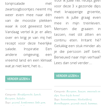
Voor ik jullie het recept geef
tonijnsalade met
voor deze 3 x gezonde dips
zwartoogboontjes neemt mij
met knapperige groente,
weer even mee naar één
neem ik jullie graag even
van de mooiste plekken
mee in mijn treinleven.
waar ik ooit geweest ben.
Mensen die graaien in
Vandaag vertel ik je er alles
tassen, niet stil zitten en
over en krijg je van mij het
continu eten. Irritant hè?
recept voor deze heerlijke
Gelukkig een stuk minder als
salade. Inspiratie Een
je die persoon zelf bent.
andere omgeving, een
Benieuwd naar mijn verhaal?
vreemd land en een klimaat
Lees dan snel verder….
wat je niet kent, het is…
VERDER LEZEN »
VERDER LEZEN »
Categorie:
Recepten
,
Sauzen, smeersels en
Categorie:
Hoofdgerecht
,
Lunch
,
dips
,
Voor bij de borrel
Recepten
,
Salades
Tags:
bietenhummus
,
bleekselderij
,
Tags:
gezond
,
komkommer
,
little gem
,
Borrelhappen
,
gezonde snack
,
hummus
,