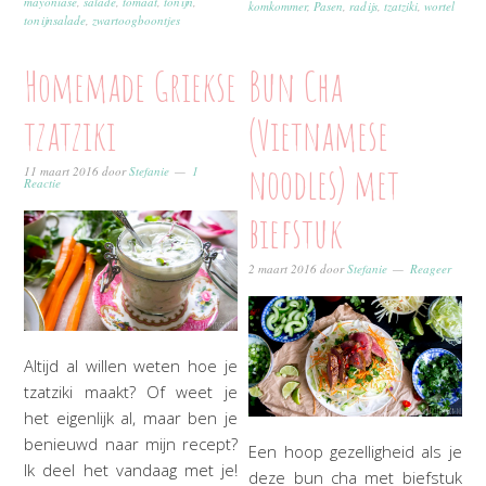
mayoniase
,
salade
,
tomaat
,
tonijn
,
komkommer
,
Pasen
,
radijs
,
tzatziki
,
wortel
tonijnsalade
,
zwartoogboontjes
Homemade Griekse
Bun Cha
tzatziki
(Vietnamese
noodles) met
11 maart 2016
door
Stefanie
1
Reactie
biefstuk
2 maart 2016
door
Stefanie
Reageer
Altijd al willen weten hoe je
tzatziki maakt? Of weet je
het eigenlijk al, maar ben je
benieuwd naar mijn recept?
Een hoop gezelligheid als je
Ik deel het vandaag met je!
deze bun cha met biefstuk