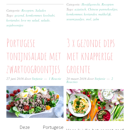
Categorie:
Hoofdgerecht
,
Recepten
Tags:
aziatisch
,
Chinese pannekoekjes
,
Categorie:
Recepten
,
Salades
komkommer
,
koriander
,
makkelijk
,
Tags:
gezond
,
komkommer
,
koolrabi
,
sesamzaadjes
,
snel
,
zalm
koriander
,
love my salad
,
salade
,
sojaboontjes
Portugese
3 x gezonde dips
tonijnsalade met
met knapperige
zwartoogboontjes
groente
27 juni 2016
door
Stefanie
1 Reactie
20 maart 2016
door
Stefanie
2
Reacties
Deze Portugese