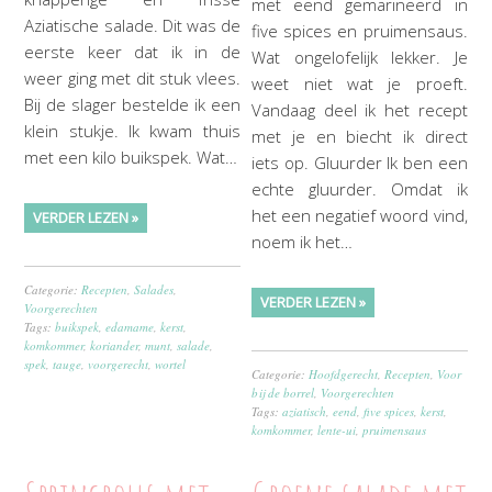
met eend gemarineerd in
Aziatische salade. Dit was de
five spices en pruimensaus.
eerste keer dat ik in de
Wat ongelofelijk lekker. Je
weer ging met dit stuk vlees.
weet niet wat je proeft.
Bij de slager bestelde ik een
Vandaag deel ik het recept
klein stukje. Ik kwam thuis
met je en biecht ik direct
met een kilo buikspek. Wat…
iets op. Gluurder Ik ben een
echte gluurder. Omdat ik
het een negatief woord vind,
VERDER LEZEN »
noem ik het…
Categorie:
Recepten
,
Salades
,
VERDER LEZEN »
Voorgerechten
Tags:
buikspek
,
edamame
,
kerst
,
komkommer
,
koriander
,
munt
,
salade
,
spek
,
tauge
,
voorgerecht
,
wortel
Categorie:
Hoofdgerecht
,
Recepten
,
Voor
bij de borrel
,
Voorgerechten
Tags:
aziatisch
,
eend
,
five spices
,
kerst
,
komkommer
,
lente-ui
,
pruimensaus