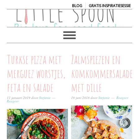
|
BLOG
GRATIS INSPIRATIESESSIE
Turkse pizza met
Zalmspiezen en
merguez worstjes,
komkommersalade
feta en salade
met dille
11 januari 2019
door
Stefanie
19 juni 2018
door
Stefanie
Reageer
Reageer