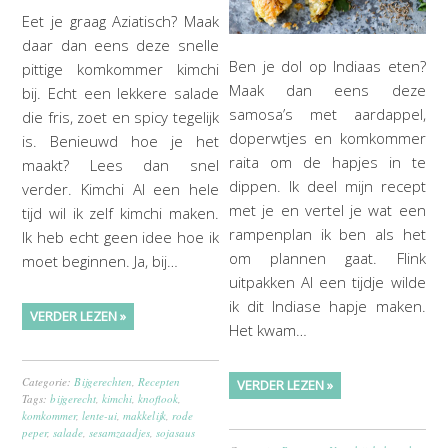
Eet je graag Aziatisch? Maak
daar dan eens deze snelle
Ben je dol op Indiaas eten?
pittige komkommer kimchi
Maak dan eens deze
bij. Echt een lekkere salade
samosa’s met aardappel,
die fris, zoet en spicy tegelijk
doperwtjes en komkommer
is. Benieuwd hoe je het
raita om de hapjes in te
maakt? Lees dan snel
dippen. Ik deel mijn recept
verder. Kimchi Al een hele
met je en vertel je wat een
tijd wil ik zelf kimchi maken.
rampenplan ik ben als het
Ik heb echt geen idee hoe ik
om plannen gaat. Flink
moet beginnen. Ja, bij…
uitpakken Al een tijdje wilde
ik dit Indiase hapje maken.
VERDER LEZEN »
Het kwam…
Categorie:
Bijgerechten
,
Recepten
VERDER LEZEN »
Tags:
bijgerecht
,
kimchi
,
knoflook
,
komkommer
,
lente-ui
,
makkelijk
,
rode
peper
,
salade
,
sesamzaadjes
,
sojasaus