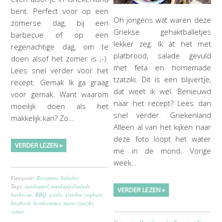
bent. Perfect voor op een
Oh jongens wat waren deze
zomerse dag, bij een
Griekse gehaktballetjes
barbecue of op een
lekker zeg. Ik at het met
regenachtige dag, om te
platbrood, salade gevuld
doen alsof het zomer is ;-).
met feta en homemade
Lees snel verder voor het
tzatziki. Dit is een blijvertje,
recept. Gemak Ik ga graag
dat weet ik wel. Benieuwd
voor gemak. Want waarom
naar het recept? Lees dan
moeilijk doen als het
snel verder. Griekenland
makkelijk kan? Zo…
Alleen al van het kijken naar
deze foto loopt het water
VERDER LEZEN »
me in de mond. Vorige
week…
Categorie:
Recepten
,
Salades
Tags:
aardappel
,
aardappelsalade
,
VERDER LEZEN »
barbecue
,
BBQ
,
grieks
,
Griekse yoghurt
,
knoflook
,
komkommer
,
munt
,
tzatziki
,
zomer