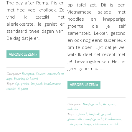
The day after Romig, fris en
op tafel zet. Dit is een
met heel veel knoflook. Zo
Vietnamese salade met
vind ik tzatziki het
noodles en knapperige
allerlekkerste. Je geniet er
groente die je zelf
standaard twee dagen van.
samenstelt. Lekker, gezond
De dag dat je er…
en ook nog eens super leuk
om te doen. Lijkt dat je wel
wat? Ik deel het recept met
VERDER LEZEN »
je! Lievelingskeuken Het is
geen geheim dat…
Categorie:
Recepten
,
Sauzen, smeersels en
dips
,
Voor bij de borrel
Tags:
dip
,
grieks
,
knoflook
,
komkommer
,
VERDER LEZEN »
tzatziki
,
Yoghurt
Categorie:
Hoofdgerecht
,
Recepten
,
Salades
Tags:
aziatisch
,
biefstuk
,
gezond
,
glasnoodles
,
hoofdgerecht
,
komkommer
,
rode peper
,
tauge
,
vietnamees
,
wortel