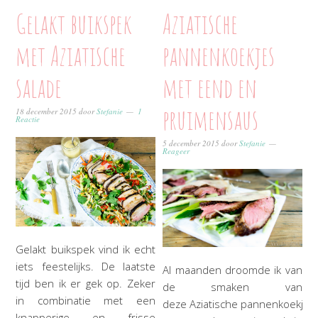
Gelakt buikspek
Aziatische
met Aziatische
pannenkoekjes
salade
met eend en
pruimensaus
18 december 2015
door
Stefanie
1
Reactie
5 december 2015
door
Stefanie
Reageer
Gelakt buikspek vind ik echt
iets feestelijks. De laatste
Al maanden droomde ik van
tijd ben ik er gek op. Zeker
de smaken van
in combinatie met een
deze Aziatische pannenkoekjes
knapperige en frisse