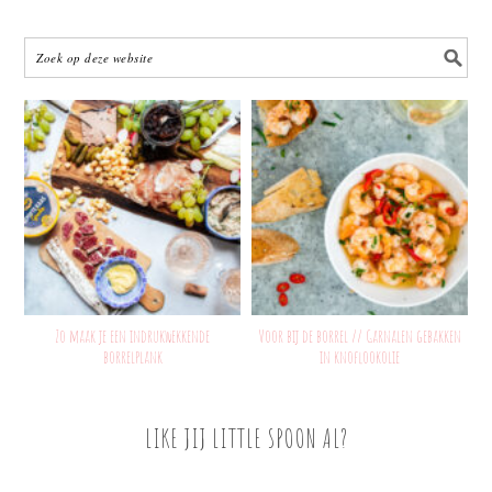
Zo maak je een indrukwekkende
Voor bij de borrel // Garnalen gebakken
borrelplank
in knoflookolie
LIKE JIJ LITTLE SPOON AL?