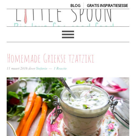
|
BLOG
GRATIS INSPIRATIESESSIE
Homemade Griekse tzatziki
11 maart 2016
door
Stefanie
1 Reactie