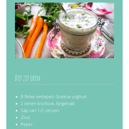
Dit zit erin:
8 flinke eetlepels Griekse yoghurt
2 tenen knoflook, fijngehakt
Sap van 1/2 citroen
Zout
Peper