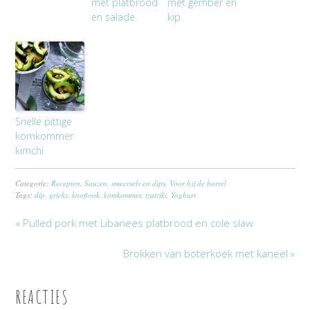
met platbrood
met gember en
en salade
kip
Snelle pittige
komkommer
kimchi
Categorie:
Recepten
,
Sauzen, smeersels en dips
,
Voor bij de borrel
Tags:
dip
,
grieks
,
knoflook
,
komkommer
,
tzatziki
,
Yoghurt
« Pulled pork met Libanees platbrood en cole slaw
Brokken van boterkoek met kaneel »
REACTIES