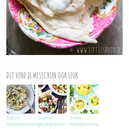
DIT VIND JE MISSCHIEN OOK LEUK
Tzatziki
Griekse
Zoete
aardappelsalade
gehaktballetjes
aardappelsoep