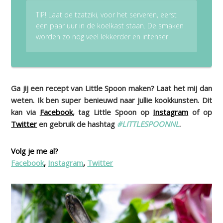
TIP! Laat de tzatziki, voor het serveren, eerst
een paar uur in de koelkast staan. De smaken
worden zo nog veel lekkerder en intenser.
Ga jij een recept van Little Spoon maken? Laat het mij dan
weten. Ik ben super benieuwd naar jullie kookkunsten. Dit
kan via
Facebook
, tag Little Spoon op
Instagram
of op
Twitter
en gebruik de hashtag
#LITTLESPOONNL
.
Volg je me al?
Facebook
,
Instagram
,
Twitter