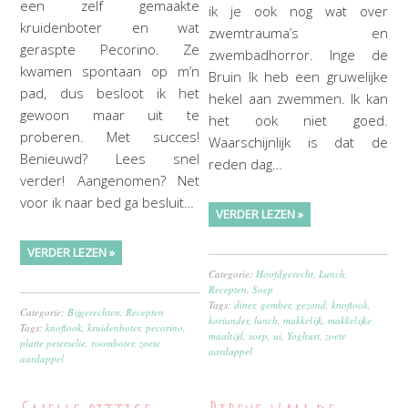
een zelf gemaakte
ik je ook nog wat over
kruidenboter en wat
zwemtrauma’s en
geraspte Pecorino. Ze
zwembadhorror. Inge de
kwamen spontaan op m’n
Bruin Ik heb een gruwelijke
pad, dus besloot ik het
hekel aan zwemmen. Ik kan
gewoon maar uit te
het ook niet goed.
proberen. Met succes!
Waarschijnlijk is dat de
Benieuwd? Lees snel
reden dag…
verder! Aangenomen? Net
voor ik naar bed ga besluit…
VERDER LEZEN »
VERDER LEZEN »
Categorie:
Hoofdgerecht
,
Lunch
,
Recepten
,
Soep
Tags:
diner
,
gember
,
gezond
,
knoflook
,
Categorie:
Bijgerechten
,
Recepten
koriander
,
lunch
,
makkelijk
,
makkelijke
Tags:
knoflook
,
kruidenboter
,
pecorino
,
maaltijd
,
soep
,
ui
,
Yoghurt
,
zoete
platte peterselie
,
roomboter
,
zoete
aardappel
aardappel