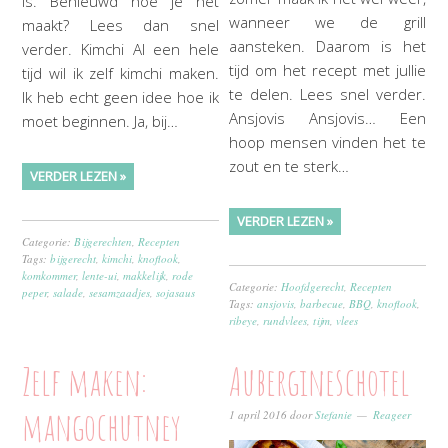
is. Benieuwd hoe je het
wanneer we de grill
maakt? Lees dan snel
aansteken. Daarom is het
verder. Kimchi Al een hele
tijd om het recept met jullie
tijd wil ik zelf kimchi maken.
te delen. Lees snel verder.
Ik heb echt geen idee hoe ik
Ansjovis Ansjovis… Een
moet beginnen. Ja, bij…
hoop mensen vinden het te
zout en te sterk…
VERDER LEZEN »
VERDER LEZEN »
Categorie:
Bijgerechten
,
Recepten
Tags:
bijgerecht
,
kimchi
,
knoflook
,
komkommer
,
lente-ui
,
makkelijk
,
rode
Categorie:
Hoofdgerecht
,
Recepten
peper
,
salade
,
sesamzaadjes
,
sojasaus
Tags:
ansjovis
,
barbecue
,
BBQ
,
knoflook
,
ribeye
,
rundvlees
,
tijm
,
vlees
Zelf maken:
Aubergineschotel
mangochutney
1 april 2016
door
Stefanie
Reageer