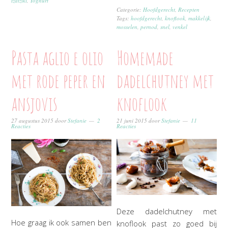
tzatziki
,
Yoghurt
Categorie:
Hoofdgerecht
,
Recepten
Tags:
hoofdgerecht
,
knoflook
,
makkelijk
,
mosselen
,
pernod
,
snel
,
venkel
Pasta aglio e olio
Homemade
met rode peper en
dadelchutney met
ansjovis
knoflook
27 augustus 2015
door
Stefanie
2
21 juni 2015
door
Stefanie
11
Reacties
Reacties
Deze dadelchutney met
Hoe graag ik ook samen ben
knoflook past zo goed bij