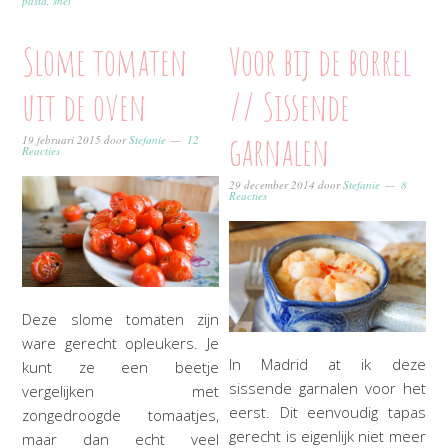
pasta
,
snel
Slome tomaten
Voor bij de borrel
uit de oven
// Sissende
garnalen
19 februari 2015
door
Stefanie
12
Reacties
29 december 2014
door
Stefanie
8
Reacties
Deze slome tomaten zijn
ware gerecht opleukers. Je
In Madrid at ik deze
kunt ze een beetje
sissende garnalen voor het
vergelijken met
eerst. Dit eenvoudig tapas
zongedroogde tomaatjes,
gerecht is eigenlijk niet meer
maar dan echt veel