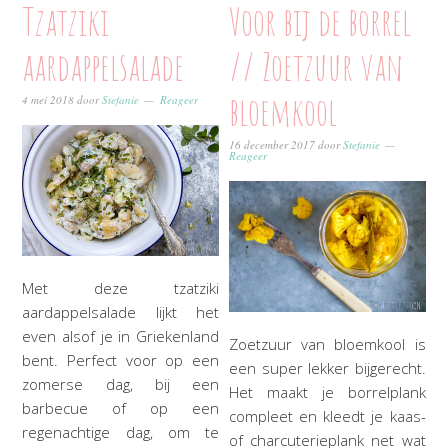
Tzatziki
Voor bij de borrel
aardappelsalade
// Zoetzuur van
bloemkool
4 mei 2018
door
Stefanie
Reageer
16 december 2017
door
Stefanie
Reageer
Met deze tzatziki
aardappelsalade lijkt het
even alsof je in Griekenland
Zoetzuur van bloemkool is
bent. Perfect voor op een
een super lekker bijgerecht.
zomerse dag, bij een
Het maakt je borrelplank
barbecue of op een
compleet en kleedt je kaas-
regenachtige dag, om te
of charcuterieplank net wat