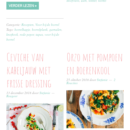
stoofvlees
,
uien
,
winter
,
wortel
VERDER LEZEN »
Categorie:
Recepten
,
Voor bij de borrel
Tags:
borrelhapje
,
borrelplank
,
garnalen
,
knoflook
,
rode peper
,
tapas
,
voor bij de
borrel
Ceviche van
Orzo met pompoen
kabeljauw met
en boerenkool
frisse dressing
25 oktober 2018
door
Stefanie
2
Reacties
13 december 2018
door
Stefanie
Reageer