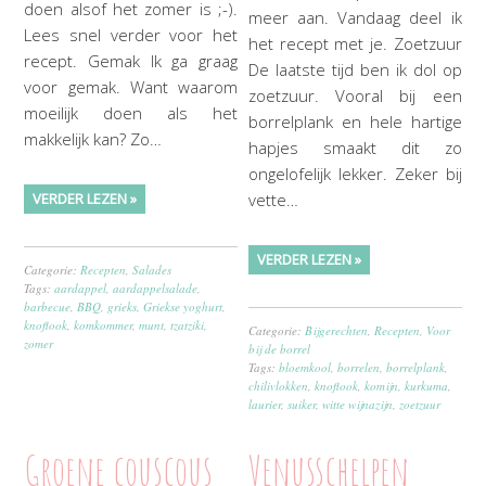
doen alsof het zomer is ;-).
meer aan. Vandaag deel ik
Lees snel verder voor het
het recept met je. Zoetzuur
recept. Gemak Ik ga graag
De laatste tijd ben ik dol op
voor gemak. Want waarom
zoetzuur. Vooral bij een
moeilijk doen als het
borrelplank en hele hartige
makkelijk kan? Zo…
hapjes smaakt dit zo
ongelofelijk lekker. Zeker bij
VERDER LEZEN »
vette…
VERDER LEZEN »
Categorie:
Recepten
,
Salades
Tags:
aardappel
,
aardappelsalade
,
barbecue
,
BBQ
,
grieks
,
Griekse yoghurt
,
knoflook
,
komkommer
,
munt
,
tzatziki
,
Categorie:
Bijgerechten
,
Recepten
,
Voor
zomer
bij de borrel
Tags:
bloemkool
,
borrelen
,
borrelplank
,
chilivlokken
,
knoflook
,
komijn
,
kurkuma
,
laurier
,
suiker
,
witte wijnazijn
,
zoetzuur
Groene couscous
Venusschelpen