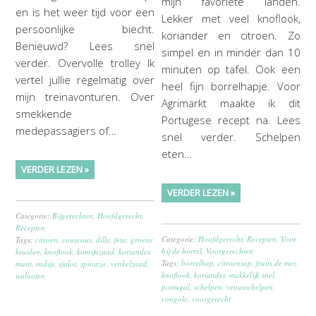
mijn favoriete landen.
en is het weer tijd voor een
Lekker met veel knoflook,
persoonlijke biecht.
koriander en citroen. Zo
Benieuwd? Lees snel
simpel en in minder dan 10
verder. Overvolle trolley Ik
minuten op tafel. Ook een
vertel jullie regelmatig over
heel fijn borrelhapje. Voor
mijn treinavonturen. Over
Agrimarkt maakte ik dit
smekkende
Portugese recept na. Lees
medepassagiers of…
snel verder. Schelpen
eten…
VERDER LEZEN »
VERDER LEZEN »
Categorie:
Bijgerechten
,
Hoofdgerecht
,
Recepten
Categorie:
Hoofdgerecht
,
Recepten
,
Voor
Tags:
citroen
,
couscous
,
dille
,
feta
,
groene
bij de borrel
,
Voorgerechten
kruiden
,
knoflook
,
komijnzaad
,
koriander
,
Tags:
borrelhap
,
citroensap
,
fruits de mer
,
munt
,
radijs
,
sjalot
,
spinazie
,
venkelzaad
,
knoflook
,
koriander
,
makkelijk snel
,
walnoten
portugal
,
schelpen
,
venusschelpen
,
vongole
,
voorgerecht