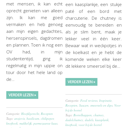
met mensen, ik kan echt
een kaasplankje, een stukje
oprecht genieten van alleen
paté of een bord met
zijn. Ik kan me goed
charcuterie. De chutney is
vermaken en heb genoeg
eenvoudig te bereiden en
aan mijn eigen gedachtes,
als je slim bent, maak je
hersenspinsels, dagdromen
lekker veel in één keer.
en plannen. Toen ik nog een
Bewaar wat in weckpotjes in
OV had, in mijn
de koelkast en je hebt de
studententijd, ging ik
komende weken elke keer
regelmatig in mijn uppie on
dit lekkere smeersel bij de…
tour door het hele land op
de…
VERDER LEZEN »
VERDER LEZEN »
Categorie:
Food reviews
,
Inspiratie
,
Recepten
,
Sauzen, smeersels en dips
,
Voor
bij de borrel
Categorie:
Hoofdgerecht
,
Recepten
Tags:
Borrelhappen
,
chutney
,
Tags:
ansjovis
,
basilicum
,
chilipeper
,
dadelchutney
,
dadels
,
kaasplank
,
knoflook
,
makkelijk
,
parmezaanse kaas
,
knoflook
,
voor bij de borrel