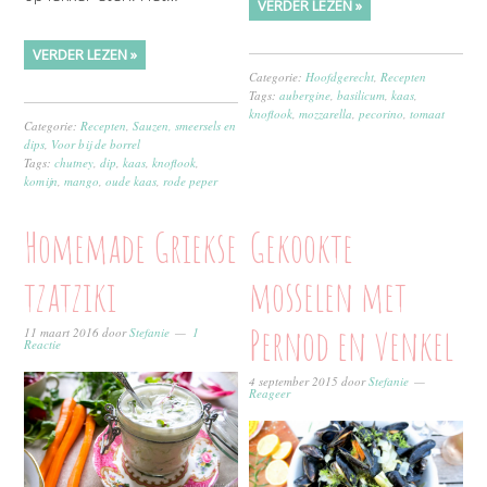
VERDER LEZEN »
VERDER LEZEN »
Categorie:
Hoofdgerecht
,
Recepten
Tags:
aubergine
,
basilicum
,
kaas
,
knoflook
,
mozzarella
,
pecorino
,
tomaat
Categorie:
Recepten
,
Sauzen, smeersels en
dips
,
Voor bij de borrel
Tags:
chutney
,
dip
,
kaas
,
knoflook
,
komijn
,
mango
,
oude kaas
,
rode peper
Homemade Griekse
Gekookte
tzatziki
mosselen met
Pernod en venkel
11 maart 2016
door
Stefanie
1
Reactie
4 september 2015
door
Stefanie
Reageer