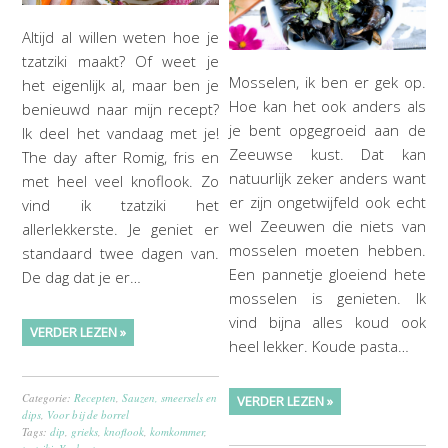
Altijd al willen weten hoe je
tzatziki maakt? Of weet je
Mosselen, ik ben er gek op.
het eigenlijk al, maar ben je
Hoe kan het ook anders als
benieuwd naar mijn recept?
je bent opgegroeid aan de
Ik deel het vandaag met je!
Zeeuwse kust. Dat kan
The day after Romig, fris en
natuurlijk zeker anders want
met heel veel knoflook. Zo
er zijn ongetwijfeld ook echt
vind ik tzatziki het
wel Zeeuwen die niets van
allerlekkerste. Je geniet er
mosselen moeten hebben.
standaard twee dagen van.
Een pannetje gloeiend hete
De dag dat je er…
mosselen is genieten. Ik
vind bijna alles koud ook
VERDER LEZEN »
heel lekker. Koude pasta…
Categorie:
Recepten
,
Sauzen, smeersels en
VERDER LEZEN »
dips
,
Voor bij de borrel
Tags:
dip
,
grieks
,
knoflook
,
komkommer
,