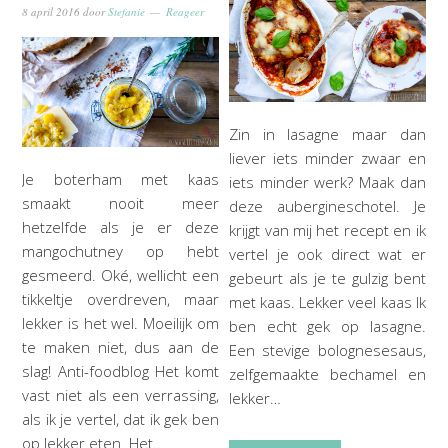
8 april 2016
door
Stefanie
Reageer
Zin in lasagne maar dan
liever iets minder zwaar en
Je boterham met kaas
iets minder werk? Maak dan
smaakt nooit meer
deze aubergineschotel. Je
hetzelfde als je er deze
krijgt van mij het recept en ik
mangochutney op hebt
vertel je ook direct wat er
gesmeerd. Oké, wellicht een
gebeurt als je te gulzig bent
tikkeltje overdreven, maar
met kaas. Lekker veel kaas Ik
lekker is het wel. Moeilijk om
ben echt gek op lasagne.
te maken niet, dus aan de
Een stevige bolognesesaus,
slag! Anti-foodblog Het komt
zelfgemaakte bechamel en
vast niet als een verrassing,
lekker…
als ik je vertel, dat ik gek ben
op lekker eten. Het…