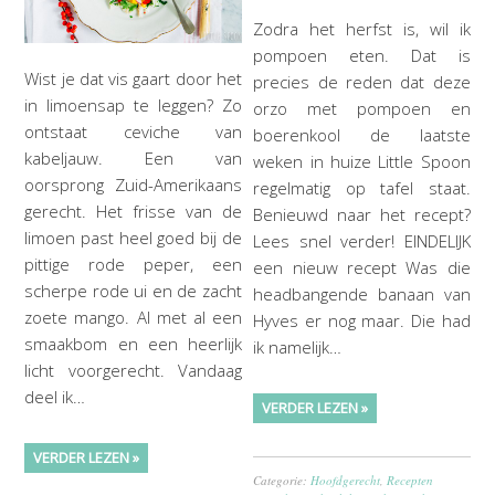
Zodra het herfst is, wil ik
pompoen eten. Dat is
Wist je dat vis gaart door het
precies de reden dat deze
in limoensap te leggen? Zo
orzo met pompoen en
ontstaat ceviche van
boerenkool de laatste
kabeljauw. Een van
weken in huize Little Spoon
oorsprong Zuid-Amerikaans
regelmatig op tafel staat.
gerecht. Het frisse van de
Benieuwd naar het recept?
limoen past heel goed bij de
Lees snel verder! EINDELIJK
pittige rode peper, een
een nieuw recept Was die
scherpe rode ui en de zacht
headbangende banaan van
zoete mango. Al met al een
Hyves er nog maar. Die had
smaakbom en een heerlijk
ik namelijk…
licht voorgerecht. Vandaag
deel ik…
VERDER LEZEN »
VERDER LEZEN »
Categorie:
Hoofdgerecht
,
Recepten