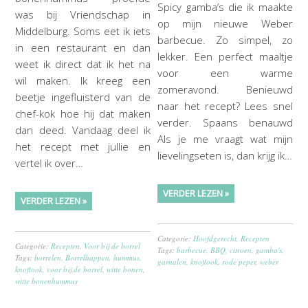
Spicy gamba’s die ik maakte
was bij Vriendschap in
op mijn nieuwe Weber
Middelburg. Soms eet ik iets
barbecue. Zo simpel, zo
in een restaurant en dan
lekker. Een perfect maaltje
weet ik direct dat ik het na
voor een warme
wil maken. Ik kreeg een
zomeravond. Benieuwd
beetje ingefluisterd van de
naar het recept? Lees snel
chef-kok hoe hij dat maken
verder. Spaans benauwd
dan deed. Vandaag deel ik
Als je me vraagt wat mijn
het recept met jullie en
lievelingseten is, dan krijg ik…
vertel ik over…
VERDER LEZEN »
VERDER LEZEN »
Categorie:
Hoofdgerecht
,
Recepten
Categorie:
Recepten
,
Voor bij de borrel
Tags:
barbecue
,
BBQ
,
citroen
,
gamba's
,
Tags:
borrelen
,
Borrelhappen
,
hummus
,
garnalen
,
knoflook
,
rode peper
,
weber
knoflook
,
voor bij de borrel
,
witte bonen
,
witte bonenhummus