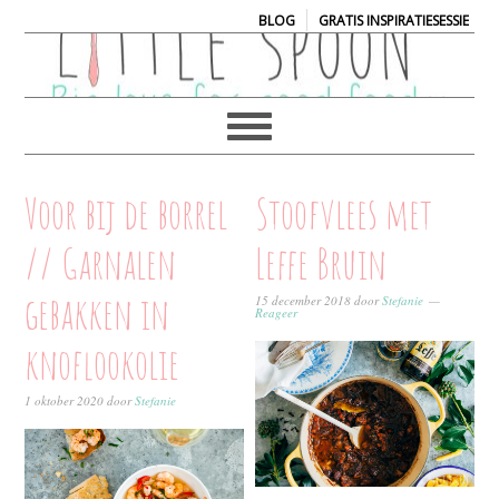
|
BLOG
GRATIS INSPIRATIESESSIE
Voor bij de borrel
Stoofvlees met
// Garnalen
Leffe Bruin
gebakken in
15 december 2018
door
Stefanie
Reageer
knoflookolie
1 oktober 2020
door
Stefanie