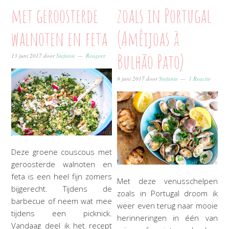
met geroosterde
zoals in Portugal
walnoten en feta
(Amêijoas à
Bulhão Pato)
13 juni 2017
door
Stefanie
Reageer
9 juni 2017
door
Stefanie
1 Reactie
Deze groene couscous met
geroosterde walnoten en
feta is een heel fijn zomers
Met deze venusschelpen
bijgerecht. Tijdens de
zoals in Portugal droom ik
barbecue of neem wat mee
weer even terug naar mooie
tijdens een picknick.
herinneringen in één van
Vandaag deel ik het recept