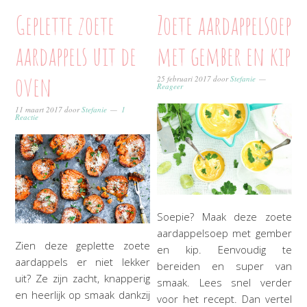
Geplette zoete
Zoete aardappelsoep
aardappels uit de
met gember en kip
oven
25 februari 2017
door
Stefanie
Reageer
11 maart 2017
door
Stefanie
1
Reactie
Soepie? Maak deze zoete
aardappelsoep met gember
Zien deze geplette zoete
en kip. Eenvoudig te
aardappels er niet lekker
bereiden en super van
uit? Ze zijn zacht, knapperig
smaak. Lees snel verder
en heerlijk op smaak dankzij
voor het recept. Dan vertel