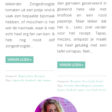
dan garnalen geserveerd in
lekkerder. Zongedroogde
gloeiend hete olie met
tomaten uit een potje vind ik
knoflook en een rood
vaak een bepaalde bijsmaak
pepertje. Maar lekker dat
hebben, of misschien is het
het is… Lees snel verder
wel de nasmaak, waar ik niet
voor het recept. Tapas,
echt heel erg fan van ben. Ik
mezzes, antipasti Je maakt
heb nog nooit zelf
me heel gelukkig met een
zongedroogde…
tafel vol tapas. Niet…
VERDER LEZEN »
VERDER LEZEN »
Categorie:
Bijgerechten
,
Recepten
Tags:
bijgerecht
,
knoflook
,
tijm
,
tomaat
Categorie:
Recepten
,
Voor bij de borrel
Tags:
borrelen
,
Borrelhappen
,
garnalen
,
hapjes
,
knoflook
,
tapas
,
voor bij de borrel