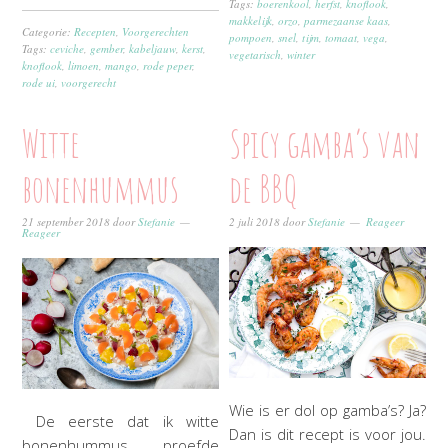
Tags:
boerenkool
,
herfst
,
knoflook
,
makkelijk
,
orzo
,
parmezaanse kaas
,
Categorie:
Recepten
,
Voorgerechten
pompoen
,
snel
,
tijm
,
tomaat
,
vega
,
Tags:
ceviche
,
gember
,
kabeljauw
,
kerst
,
vegetarisch
,
winter
knoflook
,
limoen
,
mango
,
rode peper
,
rode ui
,
voorgerecht
Witte
Spicy gamba’s van
bonenhummus
de BBQ
21 september 2018
door
Stefanie
2 juli 2018
door
Stefanie
Reageer
Reageer
Wie is er dol op gamba’s? Ja?
De eerste dat ik witte
Dan is dit recept is voor jou.
bonenhummus proefde