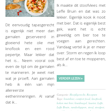
Ik maakte dit stoofvlees met
Leffe Bruin en dat was zo
lekker. Eigenlijk kook ik nooit
met bier. Dat is eigenlijk best
Dit eenvoudig tapasgerecht
gek, want het is echt
is eigenlijk niet meer dan
geweldig om bier toe te
garnalen geserveerd in
voegen aan gerechten.
gloeiend hete olie met
Vandaag vertel ik je er meer
knoflook en een rood
over. Storm en regen Ik loop
pepertje. Maar lekker dat
best af en toe te mopperen,
het is… Neem vooral ook
als ik…
even de tijd om de garnalen
te marineren. Je weet niet
wat je proeft. Aan garnalen
VERDER LEZEN »
heb ik één van mijn
allereerste
Categorie:
Hoofdgerecht
,
Recepten
eetherinneringen. Al vanaf
Tags:
bruinbier
,
comfort food
,
knoflook
,
dat ik…
koken met bier
,
kruidnagel
,
laurier
,
Leffe
,
Leffe Bruin
,
runderlappen
,
stoof
,
stoofpot
,