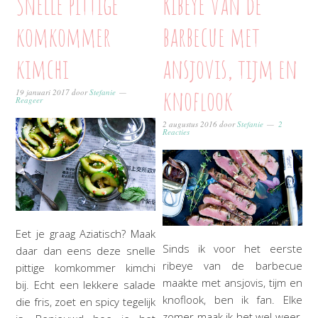
Snelle pittige
Ribeye van de
komkommer
barbecue met
kimchi
ansjovis, tijm en
knoflook
19 januari 2017
door
Stefanie
Reageer
2 augustus 2016
door
Stefanie
2
Reacties
Eet je graag Aziatisch? Maak
Sinds ik voor het eerste
daar dan eens deze snelle
ribeye van de barbecue
pittige komkommer kimchi
maakte met ansjovis, tijm en
bij. Echt een lekkere salade
knoflook, ben ik fan. Elke
die fris, zoet en spicy tegelijk
zomer maak ik het wel weer,