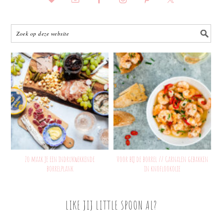
Zo maak je een indrukwekkende
Voor bij de borrel // Garnalen gebakken
borrelplank
in knoflookolie
LIKE JIJ LITTLE SPOON AL?