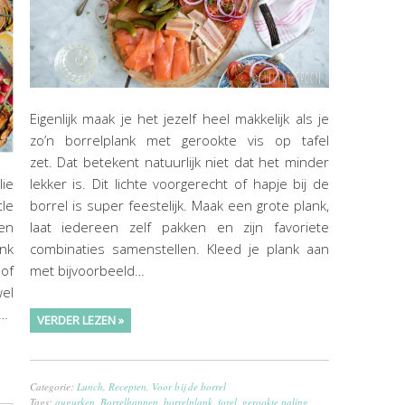
Eigenlijk maak je het jezelf heel makkelijk als je
zo’n borrelplank met gerookte vis op tafel
zet. Dat betekent natuurlijk niet dat het minder
lekker is. Dit lichte voorgerecht of hapje bij de
lie
borrel is super feestelijk. Maak een grote plank,
tle
laat iedereen zelf pakken en zijn favoriete
en
combinaties samenstellen. Kleed je plank aan
nk
met bijvoorbeeld…
of
wel
t…
VERDER LEZEN »
Categorie:
Lunch
,
Recepten
,
Voor bij de borrel
Tags:
augurken
,
Borrelhappen
,
borrelplank
,
forel
,
gerookte paling
,