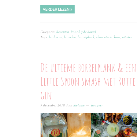
VERDER LEZEN »
Categorie:
Recepten
,
Voor bij de borrel
Tags:
barbecue
,
borrelen
,
borrelplank
,
charcuterie
,
kaas
,
uit eten
De ultieme borrelplank & een
Little Spoon smash met Rutte
gin
9 december 2018
door
Stefanie
Reageer