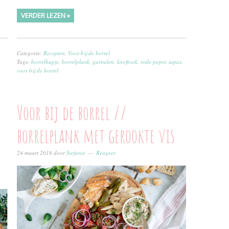
VERDER LEZEN »
Categorie:
Recepten
,
Voor bij de borrel
Tags:
borrelhapje
,
borrelplank
,
garnalen
,
knoflook
,
rode peper
,
tapas
,
voor bij de borrel
Voor bij de borrel //
borrelplank met gerookte vis
24 maart 2018
door
Stefanie
Reageer