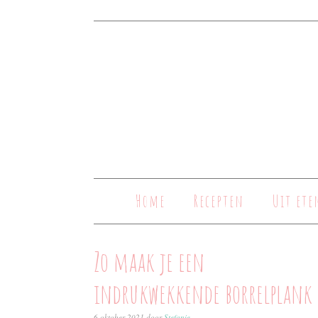
Home
Recepten
Uit ete
Zo maak je een
indrukwekkende borrelplank
6 oktober 2021
door
Stefanie