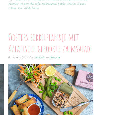
gerookte vis
,
gerookte zalm
,
makreelpaté
,
paling
,
rode ui
,
tomaat
,
veldsla
,
voor bij de borrel
Oosters borrelplankje met
Aziatische gerookte zalmsalade
8 augustus 2017
door
Stefanie
Reageer