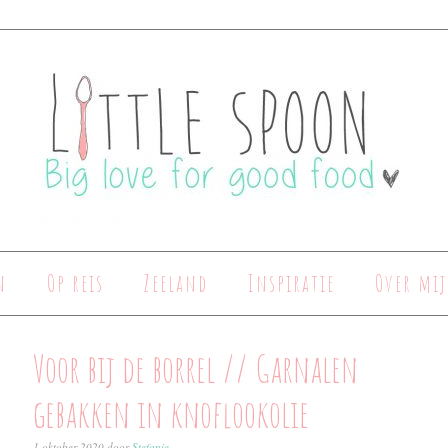
n
Op reis
Zeeland
Inspiratie
Over mij
Voor bij de borrel // Garnalen
gebakken in knoflookolie
1 oktober 2020
door
Stefanie