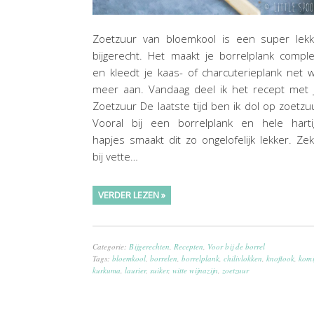
Zoetzuur van bloemkool is een super lekk
bijgerecht. Het maakt je borrelplank compl
en kleedt je kaas- of charcuterieplank net 
meer aan. Vandaag deel ik het recept met 
Zoetzuur De laatste tijd ben ik dol op zoetzu
Vooral bij een borrelplank en hele harti
hapjes smaakt dit zo ongelofelijk lekker. Ze
bij vette…
VERDER LEZEN »
Categorie:
Bijgerechten
,
Recepten
,
Voor bij de borrel
Tags:
bloemkool
,
borrelen
,
borrelplank
,
chilivlokken
,
knoflook
,
komi
kurkuma
,
laurier
,
suiker
,
witte wijnazijn
,
zoetzuur