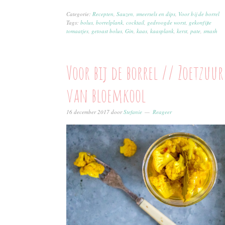
Categorie:
Recepten
,
Sauzen, smeersels en dips
,
Voor bij de borrel
Tags:
bolus
,
borrelplank
,
cocktail
,
gedroogde worst
,
gekonfijte
tomaatjes
,
getoast bolus
,
Gin
,
kaas
,
kaasplank
,
kerst
,
pate
,
smash
Voor bij de borrel // Zoetzuur
van bloemkool
16 december 2017
door
Stefanie
Reageer