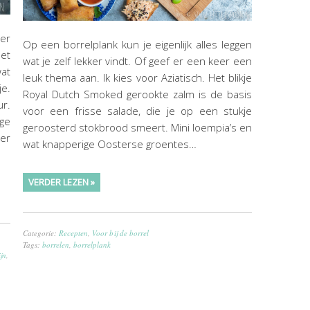
er
Op een borrelplank kun je eigenlijk alles leggen
eet
wat je zelf lekker vindt. Of geef er een keer een
wat
leuk thema aan. Ik kies voor Aziatisch. Het blikje
je.
Royal Dutch Smoked gerookte zalm is de basis
ur.
voor een frisse salade, die je op een stukje
ge
geroosterd stokbrood smeert. Mini loempia’s en
ker
wat knapperige Oosterse groentes…
VERDER LEZEN »
Categorie:
Recepten
,
Voor bij de borrel
Tags:
borrelen
,
borrelplank
jn
,