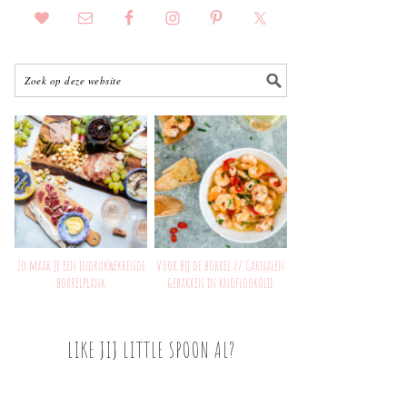
Zo maak je een indrukwekkende
Voor bij de borrel // Garnalen
borrelplank
gebakken in knoflookolie
LIKE JIJ LITTLE SPOON AL?