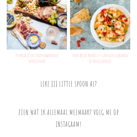
Zo maak je een indrukwekkende
Voor bij de borrel // Garnalen gebakken
borrelplank
in knoflookolie
LIKE JIJ LITTLE SPOON AL?
ZIEN WAT IK ALLEMAAL MEEMAAK? VOLG ME OP
INSTAGRAM!