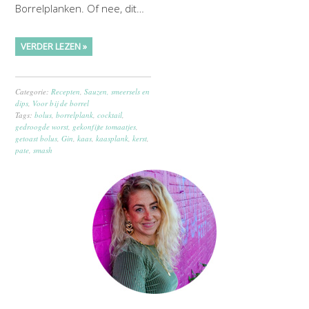
Borrelplanken. Of nee, dit…
VERDER LEZEN »
Categorie:
Recepten
,
Sauzen, smeersels en
dips
,
Voor bij de borrel
Tags:
bolus
,
borrelplank
,
cocktail
,
gedroogde worst
,
gekonfijte tomaatjes
,
getoast bolus
,
Gin
,
kaas
,
kaasplank
,
kerst
,
pate
,
smash