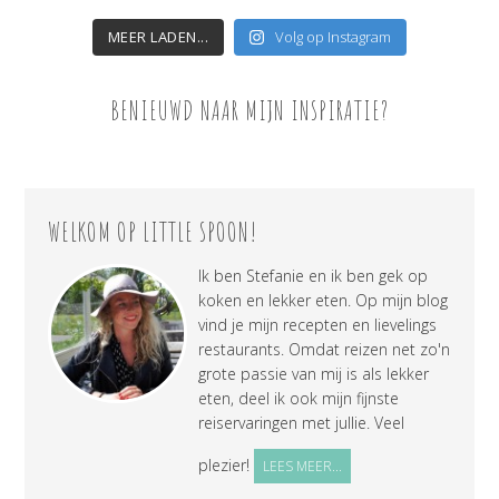
MEER LADEN...
Volg op Instagram
BENIEUWD NAAR MIJN INSPIRATIE?
WELKOM OP LITTLE SPOON!
Ik ben Stefanie en ik ben gek op
koken en lekker eten. Op mijn blog
vind je mijn recepten en lievelings
restaurants. Omdat reizen net zo'n
grote passie van mij is als lekker
eten, deel ik ook mijn fijnste
reiservaringen met jullie. Veel
plezier!
LEES MEER...