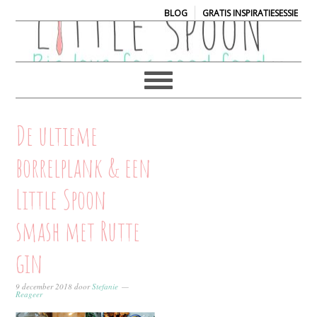
|
BLOG
GRATIS INSPIRATIESESSIE
De ultieme
borrelplank & een
Little Spoon
smash met Rutte
gin
9 december 2018
door
Stefanie
Reageer