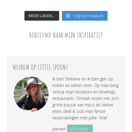
MEER LADEN...
Volg op Instagram
BENIEUWD NAAR MIJN INSPIRATIE?
WELKOM OP LITTLE SPOON!
Ik ben Stefanie en ik ben gek op
koken en lekker eten. Op mijn blog
vind je mijn recepten en lievelings
restaurants. Omdat reizen net zo'n
grote passie van mij is als lekker
eten, deel ik ook mijn fijnste
reiservaringen met jullie. Veel
plezier!
LEES MEER...