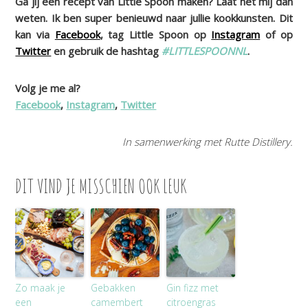
Ga jij een recept van Little Spoon maken? Laat het mij dan
weten. Ik ben super benieuwd naar jullie kookkunsten. Dit
kan via
Facebook
, tag Little Spoon op
Instagram
of op
Twitter
en gebruik de hashtag
#LITTLESPOONNL
.
Volg je me al?
Facebook
,
Instagram
,
Twitter
In samenwerking met Rutte Distillery.
DIT VIND JE MISSCHIEN OOK LEUK
Zo maak je
Gebakken
Gin fizz met
een
camembert
citroengras