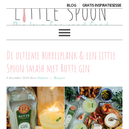
|
BLOG
GRATIS INSPIRATIESESSIE
De ultieme borrelplank & een Little
Spoon smash met Rutte gin
9 december 2018
door
Stefanie
Reageer