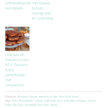
indrukwekkende
met blauwe
borrelplank
bessen,
honingnoten
en rozemarijn
Ode aan de
Zeeuwse bolus
#2 // Zeeuwse
bolus
wentelteefjes
met
kaneelroom
Categorie:
Recepten
,
Sauzen, smeersels en dips
,
Voor bij de borrel
Tags:
bolus
,
borrelplank
,
cocktail
,
gedroogde worst
,
gekonfijte tomaatjes
,
getoast
bolus
,
Gin
,
kaas
,
kaasplank
,
kerst
,
pate
,
smash