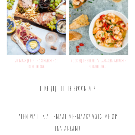
Zo maak je een indrukwekkende
Voor bij de borrel // Garnalen gebakken
borrelplank
in knoflookolie
LIKE JIJ LITTLE SPOON AL?
ZIEN WAT IK ALLEMAAL MEEMAAK? VOLG ME OP
INSTAGRAM!