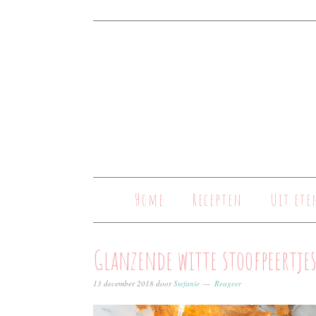
Home
Recepten
Uit ete
Glanzende witte stoofpeertje
13 december 2018
door
Stefanie
Reageer