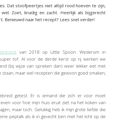
s. Dat stoofpeertjes niet altijd rood hoeven te zijn,
l. Zoet, kruidig en zacht. Heerlijk als bijgerecht
ert. Benieuwd naar het recept? Lees snel verder!
strecept
van 2018 op Little Spoon. Wederom in
super tof. Al voor de derde kerst op rij werken we
nd (bij wijze van spreken dan) weer lekker eet met
ken staan, maar wel recepten die gewoon goed smaken,
tgebreid getest. Er is iemand die zich er voor moet
 even voor hoe mijn huis eruit ziet na het koken van
agen, maar toch. Gelukkig heb ik mijn grote liefde die
e peptalk als ik in gevecht ben met het licht op de