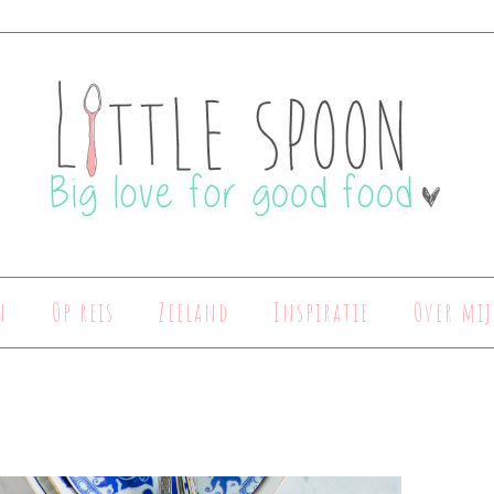
n
Op reis
Zeeland
Inspiratie
Over mij
s