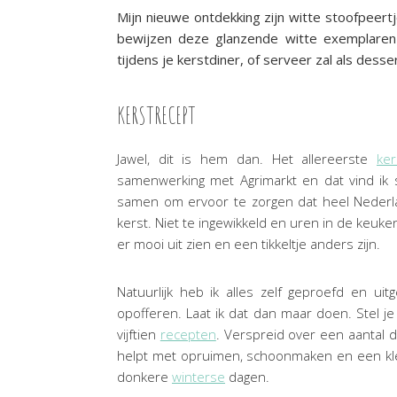
Mijn nieuwe ontdekking zijn witte stoofpeertje
bewijzen deze glanzende witte exemplaren we
tijdens je kerstdiner, of serveer zal als dess
KERSTRECEPT
Jawel, dit is hem dan. Het allereerste
ker
samenwerking met Agrimarkt en dat vind ik 
samen om ervoor te zorgen dat heel Nederla
kerst. Niet te ingewikkeld en uren in de keu
er mooi uit zien en een tikkeltje anders zijn.
Natuurlijk heb ik alles zelf geproefd en ui
opofferen. Laat ik dat dan maar doen. Stel je
vijftien
recepten
. Verspreid over een aantal d
helpt met opruimen, schoonmaken en een klein
donkere
winterse
dagen.