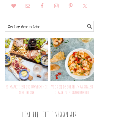
Zo maak je een indrukwekkende
Voor bij de borrel // Garnalen
borrelplank
gebakken in knoflookolie
LIKE JIJ LITTLE SPOON AL?