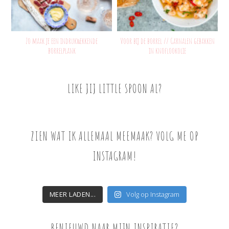
Zo maak je een indrukwekkende
Voor bij de borrel // Garnalen gebakken
borrelplank
in knoflookolie
LIKE JIJ LITTLE SPOON AL?
ZIEN WAT IK ALLEMAAL MEEMAAK? VOLG ME OP
INSTAGRAM!
MEER LADEN...
Volg op Instagram
BENIEUWD NAAR MIJN INSPIRATIE?