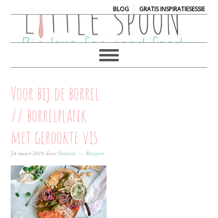
|
BLOG
GRATIS INSPIRATIESESSIE
Voor bij de borrel
// borrelplank
met gerookte vis
24 maart 2018
door
Stefanie
Reageer