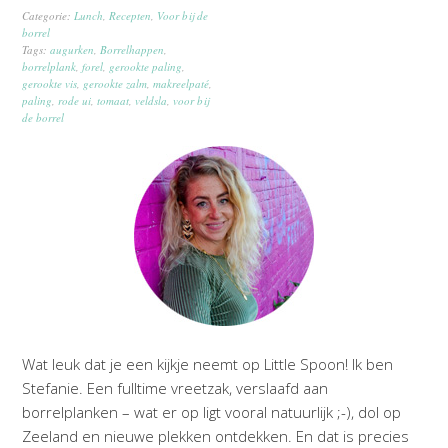
Categorie:
Lunch
,
Recepten
,
Voor bij de
borrel
Tags:
augurken
,
Borrelhappen
,
borrelplank
,
forel
,
gerookte paling
,
gerookte vis
,
gerookte zalm
,
makreelpaté
,
paling
,
rode ui
,
tomaat
,
veldsla
,
voor bij
de borrel
Wat leuk dat je een kijkje neemt op Little Spoon! Ik ben
Stefanie. Een fulltime vreetzak, verslaafd aan
borrelplanken – wat er op ligt vooral natuurlijk ;-), dol op
Zeeland en nieuwe plekken ontdekken. En dat is precies