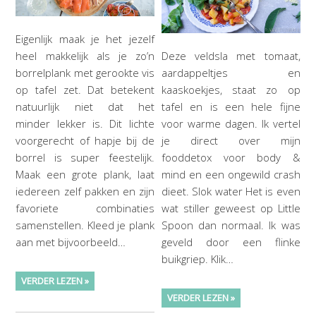
Eigenlijk maak je het jezelf
heel makkelijk als je zo’n
Deze veldsla met tomaat,
borrelplank met gerookte vis
aardappeltjes en
op tafel zet. Dat betekent
kaaskoekjes, staat zo op
natuurlijk niet dat het
tafel en is een hele fijne
minder lekker is. Dit lichte
voor warme dagen. Ik vertel
voorgerecht of hapje bij de
je direct over mijn
borrel is super feestelijk.
fooddetox voor body &
Maak een grote plank, laat
mind en een ongewild crash
iedereen zelf pakken en zijn
dieet. Slok water Het is even
favoriete combinaties
wat stiller geweest op Little
samenstellen. Kleed je plank
Spoon dan normaal. Ik was
aan met bijvoorbeeld…
geveld door een flinke
buikgriep. Klik…
VERDER LEZEN »
VERDER LEZEN »