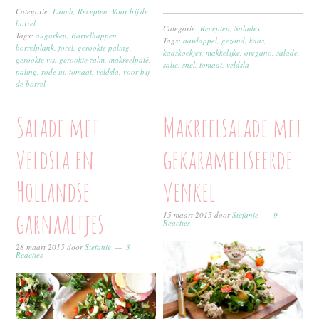
Categorie:
Lunch
,
Recepten
,
Voor bij de
borrel
Categorie:
Recepten
,
Salades
Tags:
augurken
,
Borrelhappen
,
Tags:
aardappel
,
gezond
,
kaas
,
borrelplank
,
forel
,
gerookte paling
,
kaaskoekjes
,
makkelijke
,
oregano
,
salade
,
gerookte vis
,
gerookte zalm
,
makreelpaté
,
salie
,
snel
,
tomaat
,
veldsla
paling
,
rode ui
,
tomaat
,
veldsla
,
voor bij
de borrel
Salade met
Makreelsalade met
veldsla en
gekarameliseerde
Hollandse
venkel
garnaaltjes
15 maart 2015
door
Stefanie
9
Reacties
28 maart 2015
door
Stefanie
3
Reacties