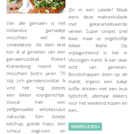
Zin in een salade? Maak
eens deze makreelsalade
Van alle garnalen is het
met gekaramelliseerde
Hollandse garnaaltje
venkel. Super simpel, snel
misschien wel de
klaar, maar zo ongelooflijk
smakelijkste. Als klein kind
lekker. Markt Op
kon ik al genieten van een
vrijdagochtend is het in
garnalencocktail. Robert
Vlissingen markt. Ik kan daar
Kranenborg noemt het
echt van genieten.
misschien bistro jaren ’70
Boodschappen doen op de
stijl, zo’n garnalencocktail. Ik
markt, ergens een bakje
vind het nog steeds
koffie drinken met een leuk
een lekker voorgerechtje.
tijdschrift, allemaal lekkers
Vooral met een
voor het weekend kopen en
zelfgemaakte whiskeysaus
een…
natuurlijk. Een beetje
ketchup, goede mayo, een
VERDER LEZEN »
scheut slagroom en