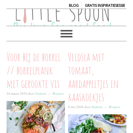
|
BLOG
GRATIS INSPIRATIESESSIE
Voor bij de borrel
Veldsla met
// borrelplank
tomaat,
met gerookte vis
aardappeltjes en
kaaskoekjes
24 maart 2018
door
Stefanie
Reageer
6 mei 2016
door
Stefanie
Reageer