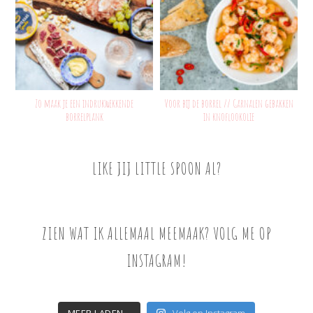
Zo maak je een indrukwekkende
Voor bij de borrel // Garnalen gebakken
borrelplank
in knoflookolie
LIKE JIJ LITTLE SPOON AL?
ZIEN WAT IK ALLEMAAL MEEMAAK? VOLG ME OP
INSTAGRAM!
MEER LADEN...
Volg op Instagram