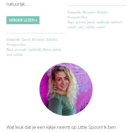
natuurlijk…
Categorie:
Recepten
,
Salades
,
Voorgerechten
VERDER LEZEN »
Tags:
gezond
,
lunch
,
makkelijk
,
makreel
,
salade
,
snel
,
veldsla
,
venkel
Categorie:
Lunch
,
Recepten
,
Salades
,
Voorgerechten
Tags:
avocado
,
makkelijk
,
Pasen
,
salade
,
snel
,
veldsla
Wat leuk dat je een kijkje neemt op Little Spoon! Ik ben