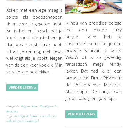
Koken met een lege maag is
zoiets als boodschappen
Ik hou van broodjes belegd
doen voor je gegeten hebt.
met een lekkere juicy
Nu is het vrij logisch dat je
burger. Soms heb je
kookt rond etenstijd en je
missers en soms tref je een
dan ook meestal trek hebt.
broodje waarvan je denkt
Of als je dat nog niet hebt,
WAUW dit is zo geweldig,
wel krijgt als je kookt. Negen
fantastisch, mega Mindy,
van de tien keer kook ik. Mijn
lekker. Dat had ik bij een
schatje kan ook lekker…
broodje van Firma Pickles in
de Rotterdamse Markthal.
VERDER LEZEN »
Alles klopte. De burger was
groot, sappig en goed op…
Categorie:
Bijgerechten
,
Hoofdgerecht
,
Recepten
VERDER LEZEN »
Tags:
aardappel
,
laurier
,
ovenschotel
,
rode ui
,
zoete aardappel