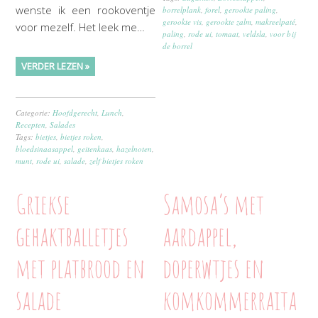
wenste ik een rookoventje
borrelplank
,
forel
,
gerookte paling
,
gerookte vis
,
gerookte zalm
,
makreelpaté
,
voor mezelf. Het leek me…
paling
,
rode ui
,
tomaat
,
veldsla
,
voor bij
de borrel
VERDER LEZEN »
Categorie:
Hoofdgerecht
,
Lunch
,
Recepten
,
Salades
Tags:
bietjes
,
bietjes roken
,
bloedsinaasappel
,
geitenkaas
,
hazelnoten
,
munt
,
rode ui
,
salade
,
zelf bietjes roken
Griekse
Samosa’s met
gehaktballetjes
aardappel,
met platbrood en
doperwtjes en
salade
komkommerraita