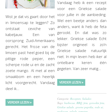
Vandaag heb ik een recept
voor een Griekse salade
voor jullie in de aanbieding.
Wist je dat vis gaart door het
Wel een beetje anders dan
in limoensap te leggen? Zo
anders, want ik heb de feta
ontstaat ceviche van
gerookt. En dat was zo
kabeljauw. Een van
lekker. Griekse salade Echt
oorsprong Zuid-Amerikaans
bijster origineel is zo’n
gerecht. Het frisse van de
Griekse salade natuurlijk
limoen past heel goed bij de
niet. In mijn leven heb iker al
pittige rode peper, een
ontelbare keren één
scherpe rode ui en de zacht
gegeten. Van zeer matig…
zoete mango. Al met al een
smaakbom en een heerlijk
licht voorgerecht. Vandaag
VERDER LEZEN »
deel ik…
Categorie:
Recepten
,
Salades
VERDER LEZEN »
Tags:
barbecue
,
BBQ
,
feta
,
gerookte feta
,
Griekse salade
,
groene paprika
,
rode ui
,
rookoven
,
salade
,
tomaten