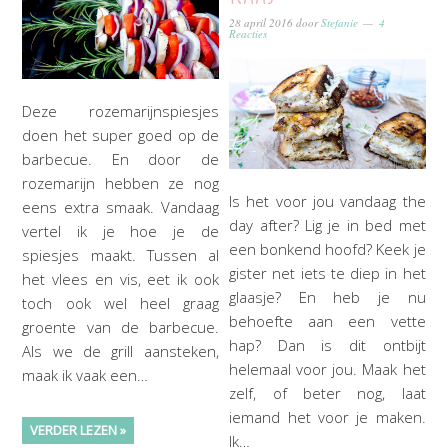
28 april 2016
door
Stefanie
4
Reacties
Deze rozemarijnspiesjes
doen het super goed op de
barbecue. En door de
rozemarijn hebben ze nog
Is het voor jou vandaag the
eens extra smaak. Vandaag
day after? Lig je in bed met
vertel ik je hoe je de
een bonkend hoofd? Keek je
spiesjes maakt. Tussen al
gister net iets te diep in het
het vlees en vis, eet ik ook
glaasje? En heb je nu
toch ook wel heel graag
behoefte aan een vette
groente van de barbecue.
hap? Dan is dit ontbijt
Als we de grill aansteken,
helemaal voor jou. Maak het
maak ik vaak een…
zelf, of beter nog, laat
iemand het voor je maken.
VERDER LEZEN »
Ik…