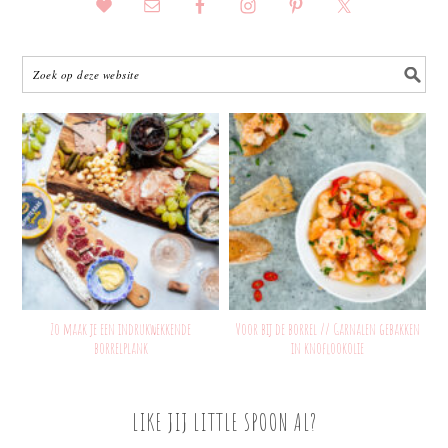
Zo maak je een indrukwekkende
Voor bij de borrel // Garnalen gebakken
borrelplank
in knoflookolie
LIKE JIJ LITTLE SPOON AL?