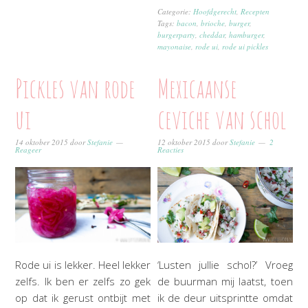
Categorie:
Hoofdgerecht
,
Recepten
Tags:
bacon
,
brioche
,
burger
,
burgerparty
,
cheddar
,
hamburger
,
mayonaise
,
rode ui
,
rode ui pickles
Pickles van rode
Mexicaanse
ui
ceviche van schol
14 oktober 2015
door
Stefanie
12 oktober 2015
door
Stefanie
2
Reageer
Reacties
Rode ui is lekker. Heel lekker
‘Lusten jullie schol?’ Vroeg
zelfs. Ik ben er zelfs zo gek
de buurman mij laatst, toen
op dat ik gerust ontbijt met
ik de deur uitsprintte omdat