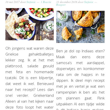
10 mei 2017
door
Stefanie
1 Reactie
31 december 2016
door
Stefanie
Reageer
Oh jongens wat waren deze
Ben je dol op Indiaas eten?
Griekse gehaktballetjes
Maak dan eens deze
lekker zeg. Ik at het met
samosa’s met aardappel,
platbrood, salade gevuld
doperwtjes en komkommer
met feta en homemade
raita om de hapjes in te
tzatziki. Dit is een blijvertje,
dippen. Ik deel mijn recept
dat weet ik wel. Benieuwd
met je en vertel je wat een
naar het recept? Lees dan
rampenplan ik ben als het
snel verder. Griekenland
om plannen gaat. Flink
Alleen al van het kijken naar
uitpakken Al een tijdje wilde
deze foto loopt het water
ik dit Indiase hapje maken.