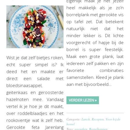
Eigenlijk maak je het jezelf
heel makkelijk als je zo’n
borrelplank met gerookte vis
op tafel zet. Dat betekent
natuurlijk niet dat het
minder lekker is. Dit lichte
voorgerecht of hapje bij de
borrel is super feestelijk.
Maak een grote plank, laat
Wist je dat zelf bietjes roken,
iedereen zelf pakken en zijn
echt super simpel is? Ik
favoriete combinaties
deed het en maakte er
samenstellen. Kleed je plank
direct een salade met
aan met bijvoorbeeld…
bloedsinaasappel,
geitenkaas en geroosterde
hazelnoten mee. Vandaag
VERDER LEZEN »
vertel ik je hoe je dit maakt,
over roddelblaadjes en het
Categorie:
Lunch
,
Recepten
,
Voor bij de
rookoventje wat ik zelf heb.
borrel
Gerookte feta Jarenlang
Tags:
augurken
,
Borrelhappen
,