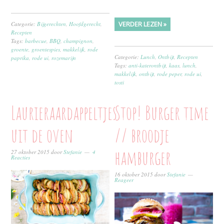
VERDER LEZEN »
Categorie:
Bijgerechten
,
Hoofdgerecht
,
Recepten
Tags:
barbecue
,
BBQ
,
champignon
,
groente
,
groentespies
,
makkelijk
,
rode
Categorie:
Lunch
,
Ontbijt
,
Recepten
paprika
,
rode ui
,
rozemarijn
Tags:
anti-katerontbijt
,
kaas
,
lunch
,
makkelijk
,
ontbijt
,
rode peper
,
rode ui
,
tosti
Laurieraardappeltjes
Stop! Burger time
uit de oven
// broodje
hamburger
27 oktober 2015
door
Stefanie
4
Reacties
16 oktober 2015
door
Stefanie
Reageer