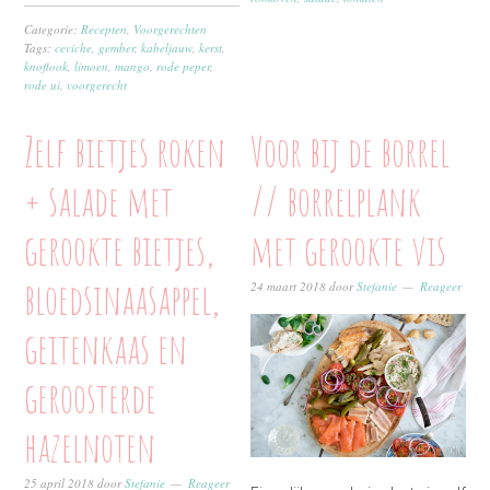
Categorie:
Recepten
,
Voorgerechten
Tags:
ceviche
,
gember
,
kabeljauw
,
kerst
,
knoflook
,
limoen
,
mango
,
rode peper
,
rode ui
,
voorgerecht
Zelf bietjes roken
Voor bij de borrel
+ salade met
// borrelplank
gerookte bietjes,
met gerookte vis
bloedsinaasappel,
24 maart 2018
door
Stefanie
Reageer
geitenkaas en
geroosterde
hazelnoten
25 april 2018
door
Stefanie
Reageer