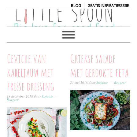
|
BLOG
GRATIS INSPIRATIESESSIE
Ceviche van
Griekse salade
kabeljauw met
met gerookte feta
frisse dressing
24 mei 2018
door
Stefanie
Reageer
13 december 2018
door
Stefanie
Reageer