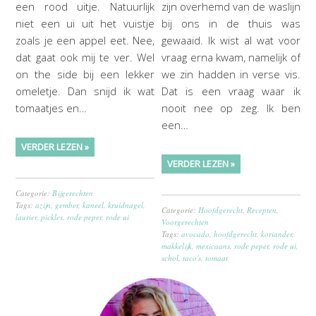
een rood uitje. Natuurlijk
zijn overhemd van de waslijn
niet een ui uit het vuistje
bij ons in de thuis was
zoals je een appel eet. Nee,
gewaaid. Ik wist al wat voor
dat gaat ook mij te ver. Wel
vraag erna kwam, namelijk of
on the side bij een lekker
we zin hadden in verse vis.
omeletje. Dan snijd ik wat
Dat is een vraag waar ik
tomaatjes en…
nooit nee op zeg. Ik ben
een…
VERDER LEZEN »
VERDER LEZEN »
Categorie:
Bijgerechten
Tags:
azijn
,
gember
,
kaneel
,
kruidnagel
,
Categorie:
Hoofdgerecht
,
Recepten
,
laurier
,
pickles
,
rode peper
,
rode ui
Voorgerechten
Tags:
avocado
,
hoofdgerecht
,
koriander
,
makkelijk
,
mexicaans
,
rode peper
,
rode ui
,
schol
,
taco's
,
tomaat