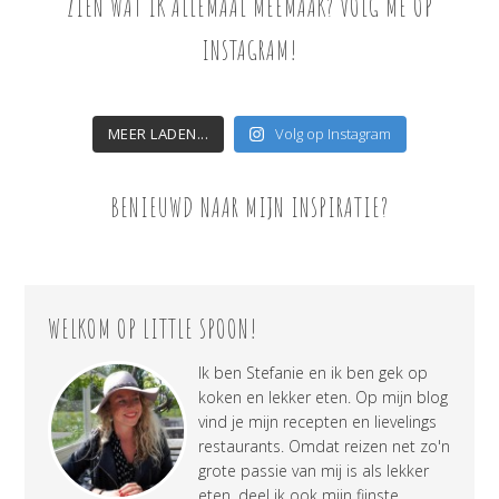
ZIEN WAT IK ALLEMAAL MEEMAAK? VOLG ME OP
INSTAGRAM!
MEER LADEN...
Volg op Instagram
BENIEUWD NAAR MIJN INSPIRATIE?
WELKOM OP LITTLE SPOON!
Ik ben Stefanie en ik ben gek op
koken en lekker eten. Op mijn blog
vind je mijn recepten en lievelings
restaurants. Omdat reizen net zo'n
grote passie van mij is als lekker
eten, deel ik ook mijn fijnste