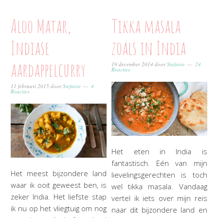
Aloo Matar,
Tikka masala
Indiase
zoals in India
aardappelcurry
19 december 2014
door
Stefanie
24
Reacties
11 februari 2015
door
Stefanie
4
Reacties
Het eten in India is
fantastisch. Eén van mijn
Het meest bijzondere land
lievelingsgerechten is toch
waar ik ooit geweest ben, is
wel tikka masala. Vandaag
zeker India. Het liefste stap
vertel ik iets over mijn reis
ik nu op het vliegtuig om nog
naar dit bijzondere land en