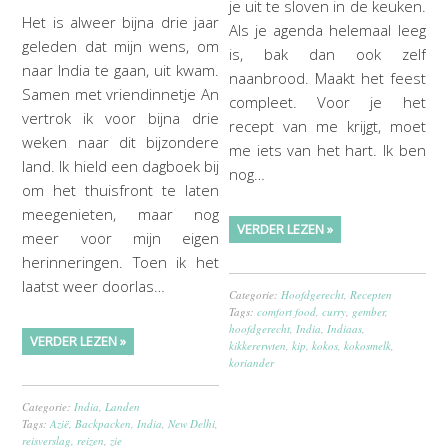
je uit te sloven in de keuken.
Het is alweer bijna drie jaar
Als je agenda helemaal leeg
geleden dat mijn wens, om
is, bak dan ook zelf
naar India te gaan, uit kwam.
naanbrood. Maakt het feest
Samen met vriendinnetje An
compleet. Voor je het
vertrok ik voor bijna drie
recept van me krijgt, moet
weken naar dit bijzondere
me iets van het hart. Ik ben
land. Ik hield een dagboek bij
nog…
om het thuisfront te laten
meegenieten, maar nog
VERDER LEZEN »
meer voor mijn eigen
herinneringen. Toen ik het
laatst weer doorlas…
Categorie:
Hoofdgerecht
,
Recepten
Tags:
comfort food
,
curry
,
gember
,
hoofdgerecht
,
India
,
Indiaas
,
VERDER LEZEN »
kikkererwten
,
kip
,
kokos
,
kokosmelk
,
koriander
Categorie:
India
,
Landen
Tags:
Azië
,
Backpacken
,
India
,
New Delhi
,
reisverslag
,
reizen
,
zie