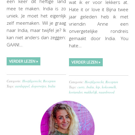
een keer dit heftige land
wat ik er voor lekkers at.
mee te maken. India is zo
Hate it or love it Bijna twee
uniek. Je moet het eigenlijk
jaar geleden heb ik met
zelf meemaken. Wil je graag
vriendin Anne een
naar India, maar twijfel je? Ik
onvergetelijke rondreis
kan niet anders dan zeggen:
gemaakt door India. You
GAAN!…
hate…
VERDER LEZEN »
VERDER LEZEN »
Categorie:
Hoofdgerecht
,
Recepten
Categorie:
Hoofdgerecht
,
Recepten
Tags:
aardappel
,
doperwtjes
,
India
Tags:
curry
,
India
,
kip
,
kokosmelk
,
koriander
,
makkelijk
,
naanbrood