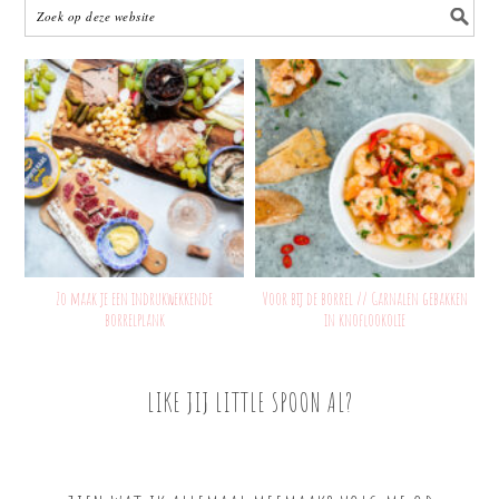
Zo maak je een indrukwekkende
Voor bij de borrel // Garnalen gebakken
borrelplank
in knoflookolie
LIKE JIJ LITTLE SPOON AL?