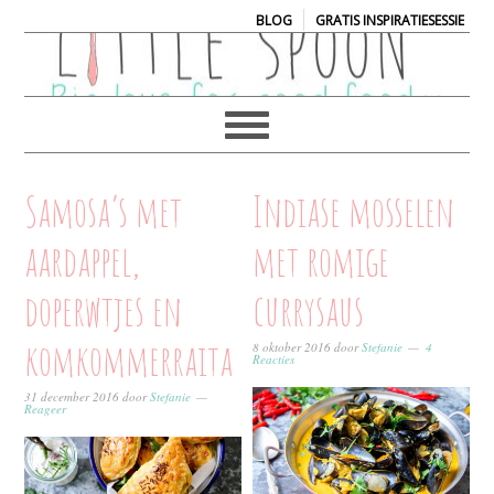
|
BLOG
GRATIS INSPIRATIESESSIE
Samosa’s met
Indiase mosselen
aardappel,
met romige
doperwtjes en
currysaus
komkommerraita
8 oktober 2016
door
Stefanie
4
Reacties
31 december 2016
door
Stefanie
Reageer