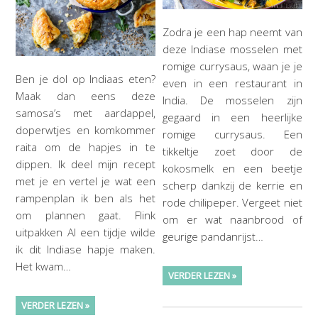
Zodra je een hap neemt van
deze Indiase mosselen met
romige currysaus, waan je je
Ben je dol op Indiaas eten?
even in een restaurant in
Maak dan eens deze
India. De mosselen zijn
samosa’s met aardappel,
gegaard in een heerlijke
doperwtjes en komkommer
romige currysaus. Een
raita om de hapjes in te
tikkeltje zoet door de
dippen. Ik deel mijn recept
kokosmelk en een beetje
met je en vertel je wat een
scherp dankzij de kerrie en
rampenplan ik ben als het
rode chilipeper. Vergeet niet
om plannen gaat. Flink
om er wat naanbrood of
uitpakken Al een tijdje wilde
geurige pandanrijst…
ik dit Indiase hapje maken.
Het kwam…
VERDER LEZEN »
VERDER LEZEN »