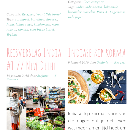
Categorie:
Geen categorie
Tags:
India
,
indiaas eten
,
kokosmelk
,
koriander
,
mosselen
,
Prins & Dingemanse
,
Categorie:
Recepten
,
Voor bij de borrel
rode peper
Tags:
aardappel
,
borrelhap
,
doperwt
,
India
,
indiaas eten
,
komkommer
,
munt
,
rode ui
,
samosa
,
voor bij de borrel
,
Yoghurt
Reisverslag India
Indiase kip korma
#1 // New Delhi
9 januari 2016
door
Stefanie
Reageer
19 januari 2016
door
Stefanie
6
Reacties
Indiase kip korma.. voor van
die dagen dat je net even
wat meer zin en tijd hebt om