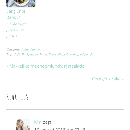
Sang Choi
Baos //
slablaadjes
gevuld met
gehakt
Categorie:
India
,
Landen
Tags:
Azië
,
Backpacken
,
India
,
New Delhi
,
reisverslag
,
reizen
,
zie
« Makkelijke meeneemlunch: rijstsalade
Courgettecake »
REACTIES
Kim
zegt
19 januari 2016 om 07:48