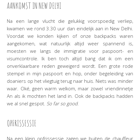
AANKOMST IN NEW DELHI
Na een lange vlucht die gelukkig voorspoedig verliep,
kwamen we rond 3.30 uur dan eindelijk aan in New Delhi.
Voordat we konden kijken of onze backpacks waren
aangekomen, wat natuurlijk altijd weer spannend is,
moesten we langs de immigratie voor paspoort- en
visumcontrole. Ik ben toch altijd bang dat ik om een
onverklaarbare reden geweigerd wordt. Een grote rode
stempel in mijn paspoort en hop, onder begeleiding van
doaniers op het vliegtuig terug naar huis. Niets was minder
waar. Oké, geen warm welkom, maar zowel vriendinnetje
An als ik mochten het land in. Ook de backpacks hadden
we al snel gespot.
So far so good
.
OPFRISSESSIE
Na een klein opfrissessie zagen we buiten de chauffeur