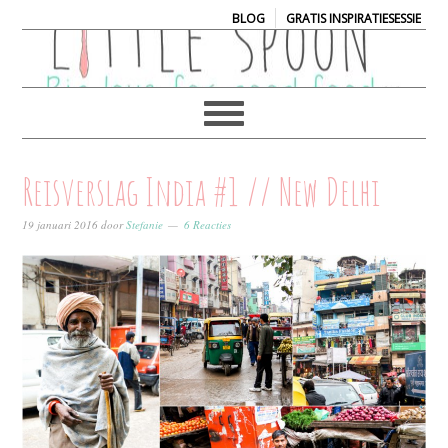
|
BLOG
GRATIS INSPIRATIESESSIE
Reisverslag India #1 // New Delhi
19 januari 2016
door
Stefanie
6 Reacties