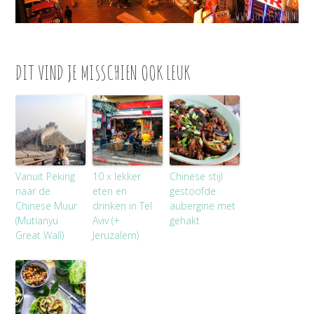
DIT VIND JE MISSCHIEN OOK LEUK
Vanuit Peking
10 x lekker
Chinese stijl
naar de
eten en
gestoofde
Chinese Muur
drinken in Tel
aubergine met
(Mutianyu
Aviv (+
gehakt
Great Wall)
Jeruzalem)