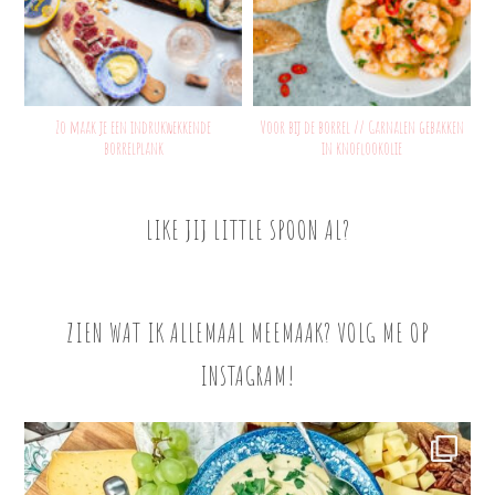
Zo maak je een indrukwekkende
Voor bij de borrel // Garnalen gebakken
borrelplank
in knoflookolie
LIKE JIJ LITTLE SPOON AL?
ZIEN WAT IK ALLEMAAL MEEMAAK? VOLG ME OP
INSTAGRAM!