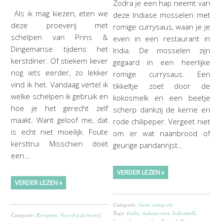
Zodra je een hap neemt van
Als ik mag kiezen, eten we
deze Indiase mosselen met
deze proeverij met
romige currysaus, waan je je
schelpen van Prins &
even in een restaurant in
Dingemanse tijdens het
India. De mosselen zijn
kerstdiner. Of stiekem liever
gegaard in een heerlijke
nog iets eerder, zo lekker
romige currysaus. Een
vind ik het. Vandaag vertel ik
tikkeltje zoet door de
welke schelpen ik gebruik en
kokosmelk en een beetje
hoe je het gerecht zelf
scherp dankzij de kerrie en
maakt. Want geloof me, dat
rode chilipeper. Vergeet niet
is echt niet moeilijk. Foute
om er wat naanbrood of
kersttrui Misschien doet
geurige pandanrijst…
een…
VERDER LEZEN »
VERDER LEZEN »
Categorie:
Geen categorie
Tags:
India
,
indiaas eten
,
kokosmelk
,
Categorie:
Recepten
,
Voor bij de borrel
,