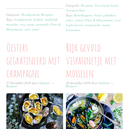
Categorie:
Recepten
,
Voor bij de borrel
,
Voorgerechten
Categorie:
Hoofdgerecht
,
Recepten
Tags:
Borrelhappen
,
bosui
,
gebakken
Tags:
hoofdgerecht
,
kokkels
,
makkelijk
,
uitjes
,
oesters
,
Prins & Dingemanse
,
voor
mosselen
,
orzo
,
pasta
,
peterselie
,
Prins &
bij de borrel
,
voorgerecht
,
zwarte
Dingemanse
,
snel
,
zomer
bonensaus
Oesters
Rijk gevuld
gegratineerd met
vispannetje met
champagne
mosselen
27 december 2016
door
Stefanie
20 december 2016
door
Stefanie
Reageer
Reageer