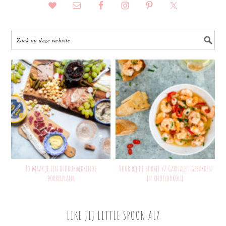
Zo maak je een indrukwekkende
Voor bij de borrel // Garnalen gebakken
borrelplank
in knoflookolie
LIKE JIJ LITTLE SPOON AL?