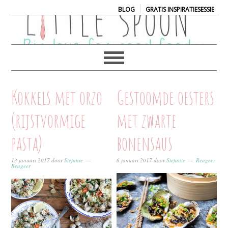
|
BLOG
GRATIS INSPIRATIESESSIE
Kokkels met orzo
Gestoomde oesters
(rijstvormige
met zwarte
pasta)
bonensaus
13 januari 2017
door
Stefanie
6 januari 2017
door
Stefanie
Reageer
Reageer