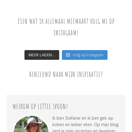
ZIEN WAT IK ALLEMAAL MEEMAAK? VOLG ME OP
INSTAGRAM!
MEER LADEN...
Volg op Instagram
BENIEUWD NAAR MIJN INSPIRATIE?
WELKOM OP LITTLE SPOON!
Ik ben Stefanie en ik ben gek op
koken en lekker eten. Op mijn blog
vind je mijn recepten en lievelings