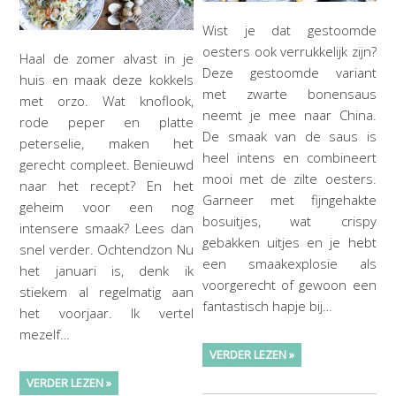
Wist je dat gestoomde
oesters ook verrukkelijk zijn?
Haal de zomer alvast in je
Deze gestoomde variant
huis en maak deze kokkels
met zwarte bonensaus
met orzo. Wat knoflook,
neemt je mee naar China.
rode peper en platte
De smaak van de saus is
peterselie, maken het
heel intens en combineert
gerecht compleet. Benieuwd
mooi met de zilte oesters.
naar het recept? En het
Garneer met fijngehakte
geheim voor een nog
bosuitjes, wat crispy
intensere smaak? Lees dan
gebakken uitjes en je hebt
snel verder. Ochtendzon Nu
een smaakexplosie als
het januari is, denk ik
voorgerecht of gewoon een
stiekem al regelmatig aan
fantastisch hapje bij…
het voorjaar. Ik vertel
mezelf…
VERDER LEZEN »
VERDER LEZEN »