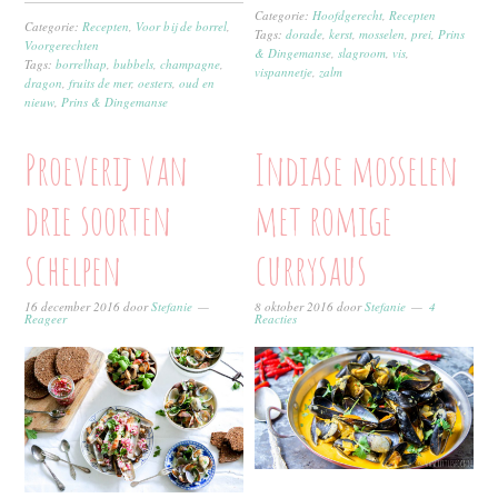
Categorie:
Hoofdgerecht
,
Recepten
Categorie:
Recepten
,
Voor bij de borrel
,
Tags:
dorade
,
kerst
,
mosselen
,
prei
,
Prins
Voorgerechten
& Dingemanse
,
slagroom
,
vis
,
Tags:
borrelhap
,
bubbels
,
champagne
,
vispannetje
,
zalm
dragon
,
fruits de mer
,
oesters
,
oud en
nieuw
,
Prins & Dingemanse
Proeverij van
Indiase mosselen
drie soorten
met romige
schelpen
currysaus
16 december 2016
door
Stefanie
8 oktober 2016
door
Stefanie
4
Reageer
Reacties