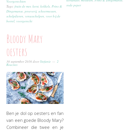
koriander
,
mosselen
,
Prins & Dingemanse
,
Voorgerechten
rode peper
Tags:
fruits de mer
,
kerst
,
kokkels
,
Prins &
Dingemanse
,
proeverij
,
scheermessen
,
schelpdieren
,
venusschelpen
,
voor bij de
borrel
,
voorgerecht
Bloody Mary
oesters
30 september 2016
door
Stefanie
2
Reacties
Ben je dol op oesters en fan
van een goede Bloody Mary?
Combineer die twee en je