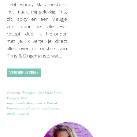
hebt Bloody Mary oesters.
Het maakt mij gelukkig. Fris,
zilt, spicy en een vleugje
zoet door de dille. Het
recept deel ik hieronder
met je. Ik vertel je direct
alles over de oesters van
Prins & Dingemanse, wat…
VERDER LEZEN »
Categorie:
Recepten
,
Voor bij de borrel
,
Voorgerechten
Tags:
Bloody Mary
,
oesters
,
Prins &
Dingemanse
,
schaal- en schelpdieren
,
streekproducten