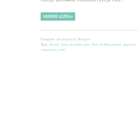
VERDER LEZEN »
Categorie:
Hoofdgerecht
,
Recepten
Tags:
dorade
,
kerst
,
mosselen
,
prei
,
Prins & Dingemanse
,
slagroom
,
vispannetje
,
zalm