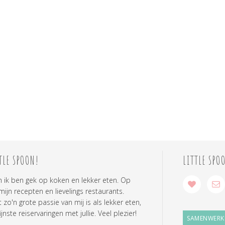
TLE SPOON!
LITTLE SPO
n ik ben gek op koken en lekker eten. Op
 mijn recepten en lievelings restaurants.
zo'n grote passie van mij is als lekker eten,
ijnste reiservaringen met jullie. Veel plezier!
SAMENWERK