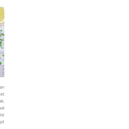
dan
Het
ak,
aal
te
ept