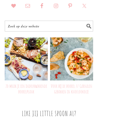
Zo maak je een indrukwekkende
Voor bij de borrel // Garnalen
borrelplank
gebakken in knoflookolie
LIKE JIJ LITTLE SPOON AL?