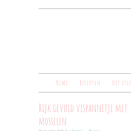
Home
Recepten
Uit ete
Rijk gevuld vispannetje met
mosselen
20 december 2016
door
Stefanie
Reageer