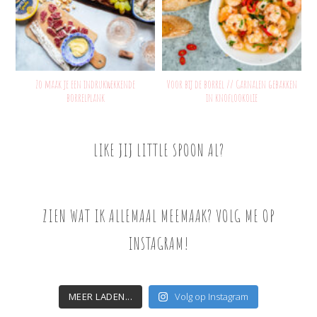
Zo maak je een indrukwekkende
Voor bij de borrel // Garnalen gebakken
borrelplank
in knoflookolie
LIKE JIJ LITTLE SPOON AL?
ZIEN WAT IK ALLEMAAL MEEMAAK? VOLG ME OP
INSTAGRAM!
MEER LADEN...
Volg op Instagram