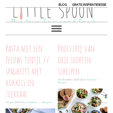
|
BLOG
GRATIS INSPIRATIESESSIE
Pasta met een
Proeverij van
Zeeuws tintje //
drie soorten
spaghetti met
schelpen
kokkels en
16 december 2016
door
Stefanie
Reageer
zeekraal
10 juni 2018
door
Stefanie
Reageer