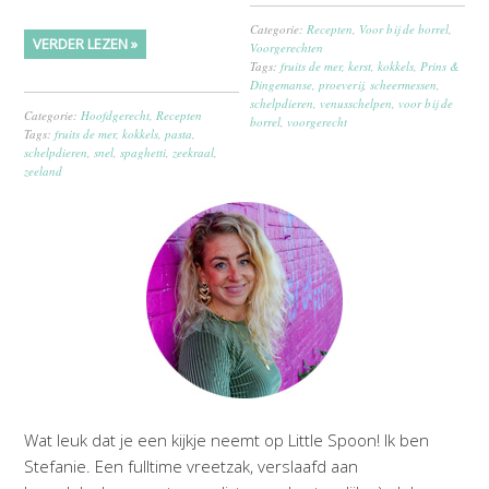
Categorie:
Recepten
,
Voor bij de borrel
,
VERDER LEZEN »
Voorgerechten
Tags:
fruits de mer
,
kerst
,
kokkels
,
Prins &
Dingemanse
,
proeverij
,
scheermessen
,
schelpdieren
,
venusschelpen
,
voor bij de
Categorie:
Hoofdgerecht
,
Recepten
borrel
,
voorgerecht
Tags:
fruits de mer
,
kokkels
,
pasta
,
schelpdieren
,
snel
,
spaghetti
,
zeekraal
,
zeeland
Wat leuk dat je een kijkje neemt op Little Spoon! Ik ben
Stefanie. Een fulltime vreetzak, verslaafd aan