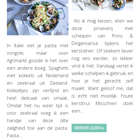
Als ik mag kiezen, eten we
deze proeverij met
schelpen van Prins &
Dingemanse tijdens het
In Italië eet je pasta met
kerstdiner. Of stiekem liever
vongole, maar voor
nog iets eerder, zo lekker
Agrimarkt gooide ik het over
vind ik het. Vandaag vertel ik
een andere boeg. Spaghetti
welke schelpen ik gebruik en
met kokkels uit Nederland
hoe je het gerecht zelf
en zeekraal uit Zeeland.
maakt. Want geloof me, dat
Kokkeltjes zijn verfijnd en
is echt niet moeilijk. Foute
heel delicaat van smaak.
kersttrui Misschien doet
Omdat het nu weer tijd is
een…
voor zeekraal voeg ik een
handje van deze zilte
zaligheid toe aan de pasta.
VERDER LEZEN »
Pasta…