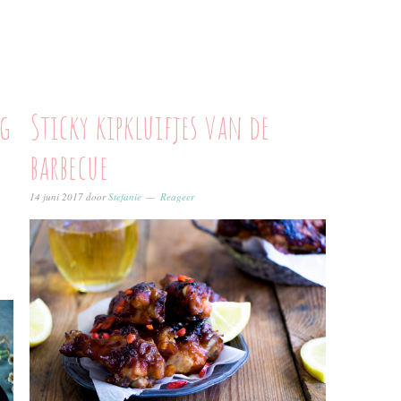
g
Sticky kipkluifjes van de
barbecue
14 juni 2017
door
Stefanie
Reageer