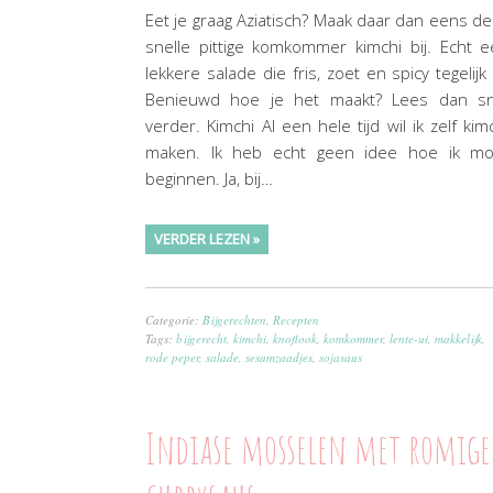
Eet je graag Aziatisch? Maak daar dan eens d
snelle pittige komkommer kimchi bij. Echt 
lekkere salade die fris, zoet en spicy tegelijk 
Benieuwd hoe je het maakt? Lees dan sn
verder. Kimchi Al een hele tijd wil ik zelf kim
maken. Ik heb echt geen idee hoe ik mo
beginnen. Ja, bij…
VERDER LEZEN »
Categorie:
Bijgerechten
,
Recepten
Tags:
bijgerecht
,
kimchi
,
knoflook
,
komkommer
,
lente-ui
,
makkelijk
,
rode peper
,
salade
,
sesamzaadjes
,
sojasaus
Indiase mosselen met romige