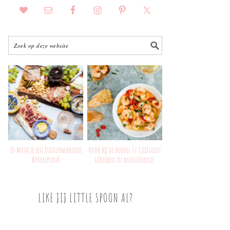
Zo maak je een indrukwekkende
Voor bij de borrel // Garnalen
borrelplank
gebakken in knoflookolie
LIKE JIJ LITTLE SPOON AL?