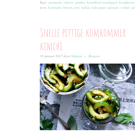
Tags:
agrimarkt
,
citroen
,
gember
,
hasselback aardappel
,
hoofdgerec
kerst
,
koriander
,
limoen
,
prei
,
radijs
,
rode peper
,
spinazie
,
venkel
,
za
Snelle pittige komkommer
kimchi
19 januari 2017
door
Stefanie
Reageer