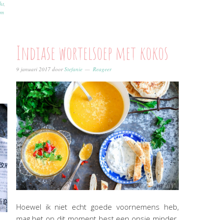
ht
,
lm
Indiase wortelsoep met kokos
9 januari 2017
door
Stefanie
Reageer
Hoewel ik niet echt goede voornemens heb,
mag het op dit moment best een onsje minder.