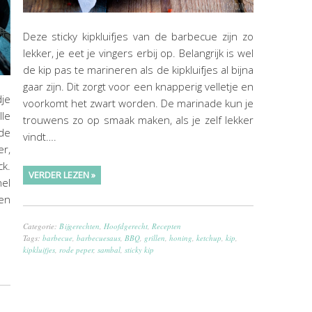
Deze sticky kipkluifjes van de barbecue zijn zo
lekker, je eet je vingers erbij op. Belangrijk is wel
de kip pas te marineren als de kipkluifjes al bijna
gaar zijn. Dit zorgt voor een knapperig velletje en
dje
voorkomt het zwart worden. De marinade kun je
le
trouwens zo op smaak maken, als je zelf lekker
de
vindt….
er,
k.
VERDER LEZEN »
el
en
Categorie:
Bijgerechten
,
Hoofdgerecht
,
Recepten
Tags:
barbecue
,
barbecuesaus
,
BBQ
,
grillen
,
honing
,
ketchup
,
kip
,
kipkluifjes
,
rode peper
,
sambal
,
sticky kip