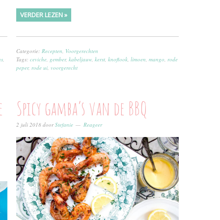
VERDER LEZEN »
Categorie:
Recepten
,
Voorgerechten
as
,
Tags:
ceviche
,
gember
,
kabeljauw
,
kerst
,
knoflook
,
limoen
,
mango
,
rode
peper
,
rode ui
,
voorgerecht
e
Spicy gamba’s van de BBQ
2 juli 2018
door
Stefanie
Reageer