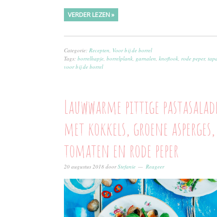
VERDER LEZEN »
Categorie:
Recepten
,
Voor bij de borrel
Tags:
borrelhapje
,
borrelplank
,
garnalen
,
knoflook
,
rode peper
,
tap
voor bij de borrel
Lauwwarme pittige pastasalad
met kokkels, groene asperges,
tomaten en rode peper
20 augustus 2018
door
Stefanie
Reageer