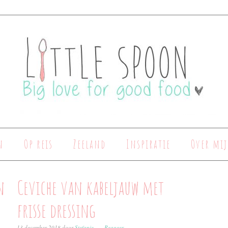
n
Op reis
Zeeland
Inspiratie
Over mij
n
Ceviche van kabeljauw met
frisse dressing
13 december 2018
door
Stefanie
Reageer