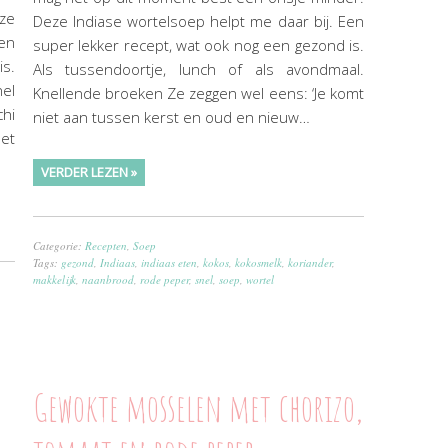
eze
Deze Indiase wortelsoep helpt me daar bij. Een
een
super lekker recept, wat ook nog een gezond is.
is.
Als tussendoortje, lunch of als avondmaal.
el
Knellende broeken Ze zeggen wel eens: ‘Je komt
chi
niet aan tussen kerst en oud en nieuw…
et
VERDER LEZEN »
Categorie:
Recepten
,
Soep
Tags:
gezond
,
Indiaas
,
indiaas eten
,
kokos
,
kokosmelk
,
koriander
,
makkelijk
,
naanbrood
,
rode peper
,
snel
,
soep
,
wortel
Gewokte mosselen met chorizo,