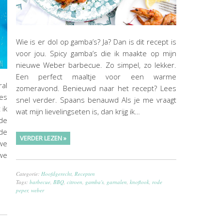
Wie is er dol op gamba’s? Ja? Dan is dit recept is
voor jou. Spicy gamba’s die ik maakte op mijn
nieuwe Weber barbecue. Zo simpel, zo lekker.
Een perfect maaltje voor een warme
ral
zomeravond. Benieuwd naar het recept? Lees
ges
snel verder. Spaans benauwd Als je me vraagt
 ik
wat mijn lievelingseten is, dan krijg ik…
 de
de
VERDER LEZEN »
we
we
Categorie:
Hoofdgerecht
,
Recepten
Tags:
barbecue
,
BBQ
,
citroen
,
gamba's
,
garnalen
,
knoflook
,
rode
peper
,
weber