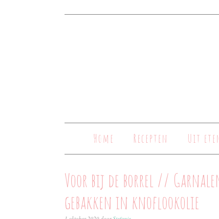
Home
Recepten
Uit ete
Voor bij de borrel // Garnale
gebakken in knoflookolie
1 oktober 2020
door
Stefanie