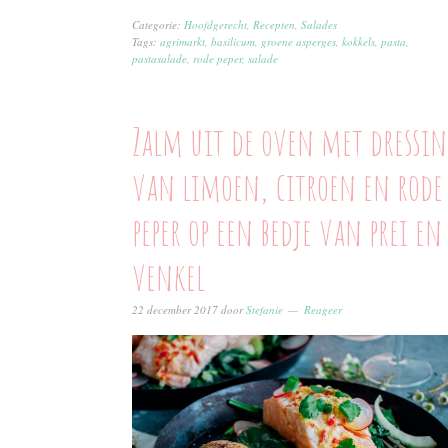
Categorie:
Hoofdgerecht
,
Recepten
,
Salades
Tags:
agrimarkt
,
basilicum
,
groene asperges
,
kokkels
,
pasta
,
pastasalade
,
rode peper
,
salade
Zalm uit de oven met dressin
van limoen, citroen en rode
peper op een bedje van prei en
venkel
22 december 2017
door
Stefanie
Reageer