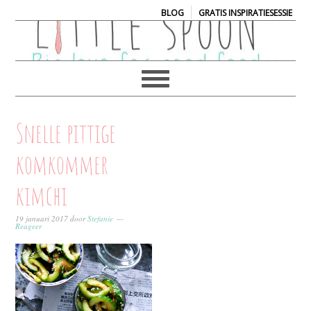
|
BLOG
GRATIS INSPIRATIESESSIE
Snelle pittige
komkommer
kimchi
19 januari 2017
door
Stefanie
Reageer