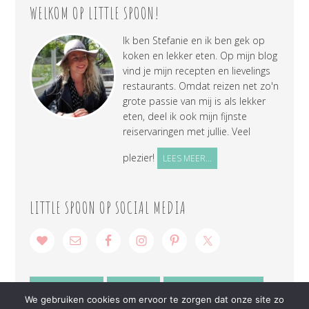
WELKOM OP LITTLE SPOON!
Ik ben Stefanie en ik ben gek op
koken en lekker eten. Op mijn blog
vind je mijn recepten en lievelings
restaurants. Omdat reizen net zo'n
grote passie van mij is als lekker
eten, deel ik ook mijn fijnste
reiservaringen met jullie. Veel
plezier!
LEES MEER...
LITTLE SPOON OP SOCIAL MEDIA
SAMENWERKEN
CONTACT
PRIVACY VERKLARING
We gebruiken cookies om ervoor te zorgen dat onze site zo