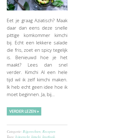
Eet je graag Aziatisch? Maak
daar dan eens deze snelle
pittige komkommer kimchi
bij. Echt een lekkere salade
die fris, zoet en spicy tegelijk
is. Benieuwd hoe je het
maakt? Lees dan snel
verder. Kimchi Al een hele
tijd wil ik zelf kimchi maken.
Ik heb echt geen idee hoe ik
moet beginnen. Ja, bij…
VERDER LEZEN »
Categorie:
Bijgerechten
,
Recepten
Tags:
bijgerecht
,
kimchi
,
knoflook
,