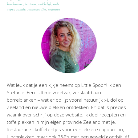
komkommer
,
lente-ui
,
makkelijk
,
rode
peper
,
salade
,
sesamzaadjes
,
sojasaus
Wat leuk dat je een kijkje neemt op Little Spoon! Ik ben
Stefanie. Een fulltime vreetzak, verslaafd aan
borrelplanken – wat er op ligt vooral natuurlijk ;-), dol op
Zeeland en nieuwe plekken ontdekken. En dat is precies
waar ik over schrijf op deze website. Ik deel recepten en
toffe plekken in mijn eigen provincie Zeeland met je.
Restaurants, koffietentjes voor een lekkere cappuccino,
lunchplekken, maar ook B&B’s met een geweldig ontbijt. Af