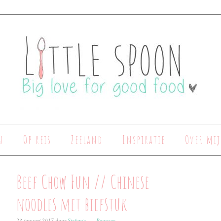
n
Op reis
Zeeland
Inspiratie
Over mij
Beef Chow Fun // Chinese
noodles met biefstuk
23 januari 2017
door
Stefanie
Reageer