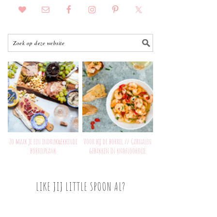
Zo maak je een indrukwekkende
Voor bij de borrel // Garnalen
borrelplank
gebakken in knoflookolie
LIKE JIJ LITTLE SPOON AL?