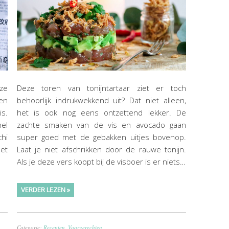
eze
Deze toren van tonijntartaar ziet er toch
een
behoorlijk indrukwekkend uit? Dat niet alleen,
is.
het is ook nog eens ontzettend lekker. De
el
zachte smaken van de vis en avocado gaan
chi
super goed met de gebakken uitjes bovenop.
et
Laat je niet afschrikken door de rauwe tonijn.
Als je deze vers koopt bij de visboer is er niets…
VERDER LEZEN »
Categorie:
Recepten
,
Voorgerechten