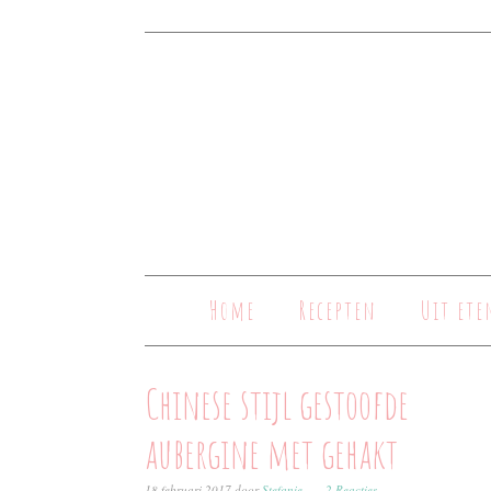
Home
Recepten
Uit ete
Chinese stijl gestoofde
aubergine met gehakt
18 februari 2017
door
Stefanie
2 Reacties