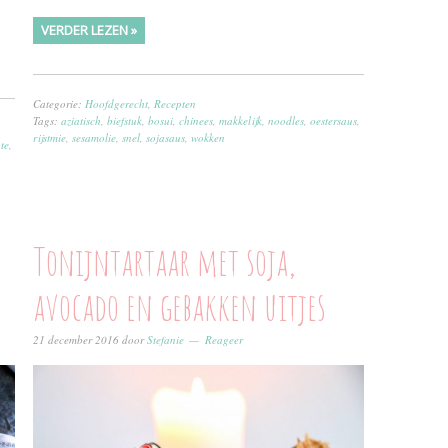
VERDER LEZEN »
Categorie:
Hoofdgerecht
,
Recepten
Tags:
aziatisch
,
biefstuk
,
bosui
,
chinees
,
makkelijk
,
noodles
,
oestersaus
,
rijstmie
,
sesamolie
,
snel
,
sojasaus
,
wokken
te
,
Tonijntartaar met soja,
avocado en gebakken uitjes
21 december 2016
door
Stefanie
Reageer