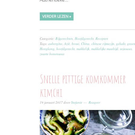
VERDER LEZEN »
Categorie:
Bijgerechten
,
Hoofdgerecht
,
Recepten
Tags:
aubergine
,
Azië
,
bosui
,
China
,
chinese rijstazijn
,
gehakt
,
groen
Hongkong
,
hoofdgerecht
,
makkelijk
,
makkelijke maaltijd
,
sojasaus
,
zwarte bonensaus
Snelle pittige komkommer
kimchi
19 januari 2017
door
Stefanie
Reageer