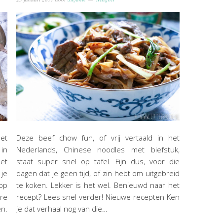
et
Deze beef chow fun, of vrij vertaald in het
 in
Nederlands, Chinese noodles met biefstuk,
het
staat super snel op tafel. Fijn dus, voor die
 je
dagen dat je geen tijd, of zin hebt om uitgebreid
op
te koken. Lekker is het wel. Benieuwd naar het
re
recept? Lees snel verder! Nieuwe recepten Ken
n.
je dat verhaal nog van die…