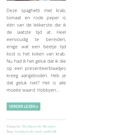
Deze spaghetti met krab,
tomaat en rode peper is
één van de lekkerste die ik
de laatste tijd at. Heel
eenvoudig te bereiden,
enige wat een beetje tijd
kost is het koken van krab.
Nu had ik het geluk dat ik die
op een presenteerblaadjes
kreeg aangeboden. Heb je
dat geluk niet? Het is alle
moeite waard. Hobbyen…
VERDER LEZEN »
Categorie:
Hoofdgerecht
,
Recepten
Tags:
hoofdgerecht
,
krab
,
makkelijk
,