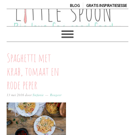
|
BLOG
GRATIS INSPIRATIESESSIE
Spaghetti met
krab, tomaat en
rode peper
13 mei 2016
door
Stefanie
Reageer