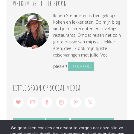
WELKOM OP LITTLE SPOON!
Ik ben Stefanie en ik ben gek op
koken en lekker eten. Op mijn blog
vind je mijn recepten en lievelings
restaurants. Omdat reizen net zo'n
grote passie van mij is als lekker
eten, deel ik ook mijn fijnste
reiservaringen met jullie. Veel
plezier!
LEES MEER...
LITTLE SPOON OP SOCIAL MEDIA
SAMENWERKEN
CONTACT
PRIVACY VERKLARING
We gebruiken cookies om ervoor te zorgen dat onze site zo
soepel mogelijk draait. Als je doorgaat met het gebruiken van