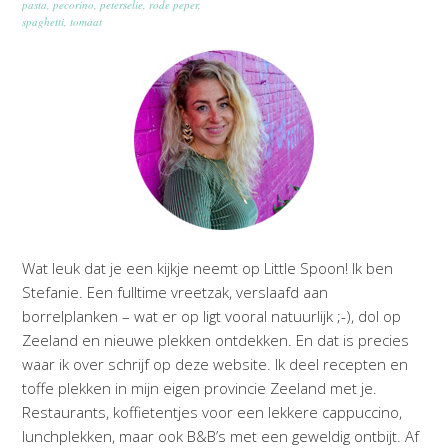
pasta
,
pecorino
,
peterselie
,
rode peper
,
spaghetti
,
tomaat
Wat leuk dat je een kijkje neemt op Little Spoon! Ik ben
Stefanie. Een fulltime vreetzak, verslaafd aan
borrelplanken – wat er op ligt vooral natuurlijk ;-), dol op
Zeeland en nieuwe plekken ontdekken. En dat is precies
waar ik over schrijf op deze website. Ik deel recepten en
toffe plekken in mijn eigen provincie Zeeland met je.
Restaurants, koffietentjes voor een lekkere cappuccino,
lunchplekken, maar ook B&B’s met een geweldig ontbijt. Af