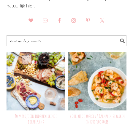
natuurlijk hier.
Zo maak je een indrukwekkende
Voor bij de borrel // Garnalen gebakken
borrelplank
in knoflookolie