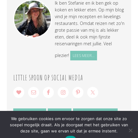
Ik ben Stefanie en ik ben gek op
koken en lekker eten. Op mijn blog
vind je mijn recepten en lievelings
restaurants. Omdat reizen net zo'n
grote passie van mij is als lekker
eten, deel ik ook mijn fijnste
reiservaringen met jullie. Veel
plezier!
LEES MEER...
LITTLE SPOON OP SOCIAL MEDIA
SAMENWERKEN
CONTACT
PRIVACY VERKLARING
We gebruiken cookies om ervoor te zorgen dat onze site zo
soepel mogelijk draait. Als je doorgaat met het gebruiken van
deze site, gaan we ervan uit dat je ermee instemt.