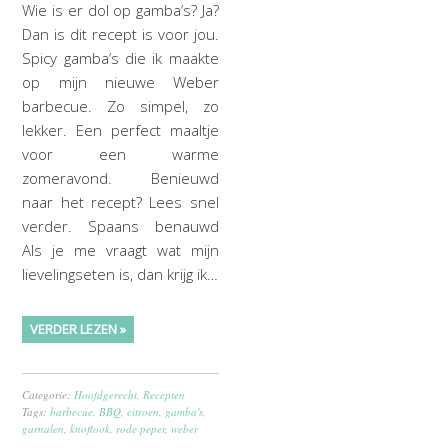
Wie is er dol op gamba’s? Ja?
Dan is dit recept is voor jou.
Spicy gamba’s die ik maakte
op mijn nieuwe Weber
barbecue. Zo simpel, zo
lekker. Een perfect maaltje
voor een warme
zomeravond. Benieuwd
naar het recept? Lees snel
verder. Spaans benauwd
Als je me vraagt wat mijn
lievelingseten is, dan krijg ik…
VERDER LEZEN »
Categorie:
Hoofdgerecht
,
Recepten
Tags:
barbecue
,
BBQ
,
citroen
,
gamba's
,
garnalen
,
knoflook
,
rode peper
,
weber