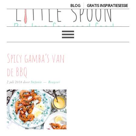
|
BLOG
GRATIS INSPIRATIESESSIE
Spicy gamba’s van
de BBQ
2 juli 2018
door
Stefanie
Reageer