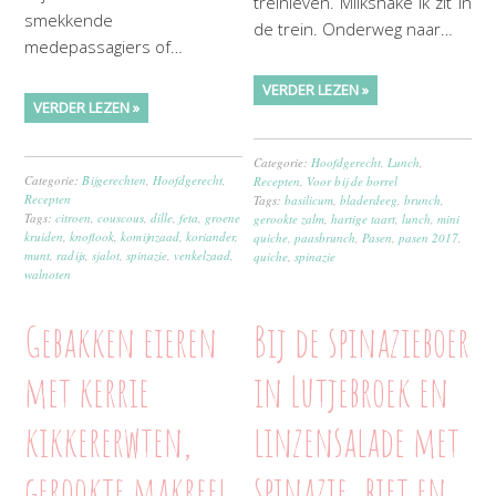
treinleven. Milkshake Ik zit in
smekkende
de trein. Onderweg naar…
medepassagiers of…
VERDER LEZEN »
VERDER LEZEN »
Categorie:
Hoofdgerecht
,
Lunch
,
Categorie:
Bijgerechten
,
Hoofdgerecht
,
Recepten
,
Voor bij de borrel
Recepten
Tags:
basilicum
,
bladerdeeg
,
brunch
,
Tags:
citroen
,
couscous
,
dille
,
feta
,
groene
gerookte zalm
,
hartige taart
,
lunch
,
mini
kruiden
,
knoflook
,
komijnzaad
,
koriander
,
quiche
,
paasbrunch
,
Pasen
,
pasen 2017
,
munt
,
radijs
,
sjalot
,
spinazie
,
venkelzaad
,
quiche
,
spinazie
walnoten
Gebakken eieren
Bij de spinazieboer
met kerrie
in Lutjebroek en
kikkererwten,
linzensalade met
gerookte makreel,
spinazie, biet en