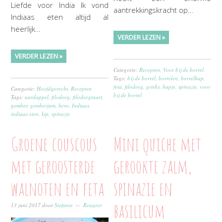
Liefde voor India Ik vond
aantrekkingskracht op…
Indiaas eten altijd al
heerlijk…
VERDER LEZEN »
VERDER LEZEN »
Categorie:
Recepten
,
Voor bij de borrel
Tags:
bij de borrel
,
borrelen
,
borrelhap
,
feta
,
filodeeg
,
grieks
,
hapje
,
spinazie
,
voor
Categorie:
Hoofdgerecht
,
Recepten
bij de borrel
Tags:
aardappel
,
filodeeg
,
filodeegtaart
,
gember
,
gemberjam
,
hero
,
Indiaas
,
indiaas eten
,
kip
,
spinazie
Groene couscous
Mini quiche met
met geroosterde
gerookte zalm,
walnoten en feta
spinazie en
basilicum
13 juni 2017
door
Stefanie
Reageer