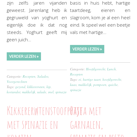
zijn zelfs jaren vijanden
basis in huis hebt, hartige
geweest. Jarenlang heb ik
taartdeeg, eieren en
gegruweld van yoghurt en
slagroom, kom je al een heel
eigenlijk doe ik dat nog
eind. Ik speel wel een beetje
steeds. Yoghurt geeft mij
vals met hartige…
geen juich…
VERDER LEZEN »
VERDER LEZEN »
Categorie:
Hoofdgerecht
,
Lunch
,
Recepten
Categorie:
Recepten
,
Salades
,
Tags:
ei
,
hartige taart
,
hoofdgerecht
,
Voorgerechten
kaas
,
makkelijk
,
pompoen
,
quiche
,
Tags:
gezond
,
kikkererwten
,
kip
,
spinazie
koriander
,
makkelijk
,
salade
,
snel
,
spinazie
Kikkererwtenstoofpotje
Pasta met
met spinazie en
garnalen,