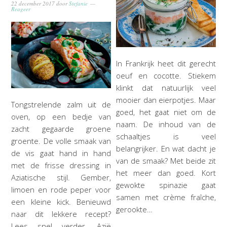
22 december 2017
door
Stefanie
Reageer
In Frankrijk heet dit gerecht
oeuf en cocotte. Stiekem
klinkt dat natuurlijk veel
mooier dan eierpotjes. Maar
Tongstrelende zalm uit de
goed, het gaat niet om de
oven, op een bedje van
naam. De inhoud van de
zacht gegaarde groene
schaaltjes is veel
groente. De volle smaak van
belangrijker. En wat dacht je
de vis gaat hand in hand
van de smaak? Met beide zit
met de frisse dressing in
het meer dan goed. Kort
Aziatische stijl. Gember,
gewokte spinazie gaat
limoen en rode peper voor
samen met crème fraîche,
een kleine kick. Benieuwd
gerookte…
naar dit lekkere recept?
Lees snel verder. Azië