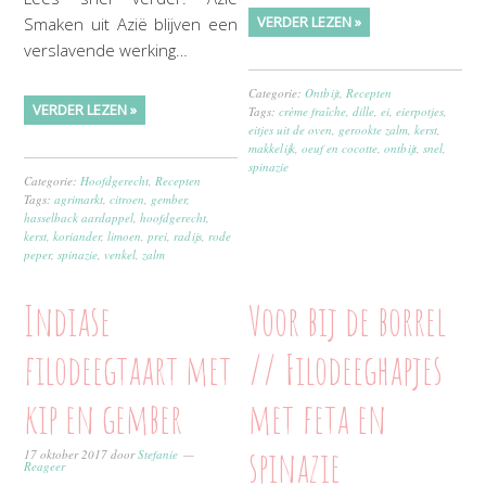
VERDER LEZEN »
Smaken uit Azië blijven een
verslavende werking…
Categorie:
Ontbijt
,
Recepten
VERDER LEZEN »
Tags:
crème fraîche
,
dille
,
ei
,
eierpotjes
,
eitjes uit de oven
,
gerookte zalm
,
kerst
,
makkelijk
,
oeuf en cocotte
,
ontbijt
,
snel
,
spinazie
Categorie:
Hoofdgerecht
,
Recepten
Tags:
agrimarkt
,
citroen
,
gember
,
hasselback aardappel
,
hoofdgerecht
,
kerst
,
koriander
,
limoen
,
prei
,
radijs
,
rode
peper
,
spinazie
,
venkel
,
zalm
Indiase
Voor bij de borrel
filodeegtaart met
// Filodeeghapjes
kip en gember
met feta en
spinazie
17 oktober 2017
door
Stefanie
Reageer