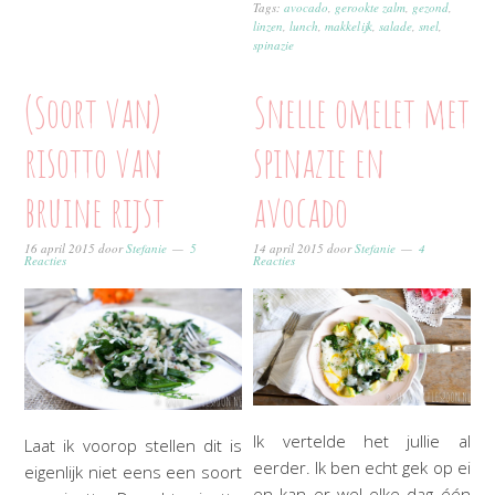
Tags:
avocado
,
gerookte zalm
,
gezond
,
linzen
,
lunch
,
makkelijk
,
salade
,
snel
,
spinazie
(Soort van)
Snelle omelet met
risotto van
spinazie en
bruine rijst
avocado
16 april 2015
door
Stefanie
5
14 april 2015
door
Stefanie
4
Reacties
Reacties
Ik vertelde het jullie al
Laat ik voorop stellen dit is
eerder. Ik ben echt gek op ei
eigenlijk niet eens een soort
en kan er wel elke dag één