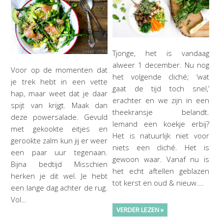
Tjonge, het is vandaag
alweer 1 december. Nu nog
Voor op de momenten dat
het volgende cliché; ‘wat
je trek hebt in een vette
gaat de tijd toch snel,’
hap, maar weet dat je daar
erachter en we zijn in een
spijt van krijgt. Maak dan
theekransje belandt.
deze powersalade. Gevuld
Iemand een koekje erbij?
met gekookte eitjes en
Het is natuurlijk niet voor
gerookte zalm kun jij er weer
niets een cliché. Het is
een paar uur tegenaan.
gewoon waar. Vanaf nu is
Bijna bedtijd Misschien
het echt aftellen geblazen
herken je dit wel. Je hebt
tot kerst en oud & nieuw….
een lange dag achter de rug.
Vol…
VERDER LEZEN »