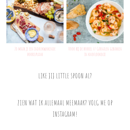
Zo maak je een indrukwekkende
Voor bij de borrel // Garnalen gebakken
borrelplank
in knoflookolie
LIKE JIJ LITTLE SPOON AL?
ZIEN WAT IK ALLEMAAL MEEMAAK? VOLG ME OP
INSTAGRAM!