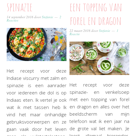
spinazie
een topping van
forel en dragon
14 september 2016
door
Stefanie
2
Reacties
22 maart 2016
door
Stefanie
1
Reactie
Het recept voor deze
Indiase viscurry met zalm en
Het recept voor deze
spinazie is een aanrader
spinazie- en venkelsoep
voor iedereen die dol is op
met een topping van forel
Indiaas eten. Ik vertel je ook
en dragon en alles over het
wat ik met tassen heb Ik
beeldscherm van mijn
vind het maar onhandige
telefoon wat ik een jaar na
gebruiksvoorwerpen en ze
de grote val liet maken. Je
gaan vaak door het leven
leest allemaal hieronder.