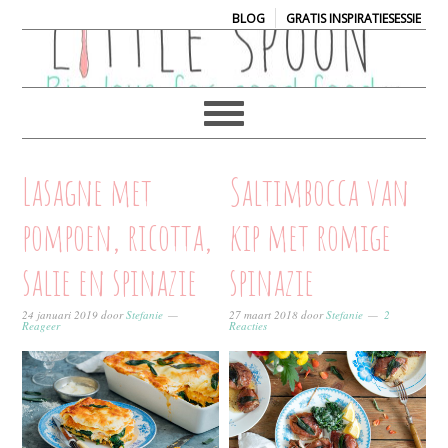
|
BLOG
GRATIS INSPIRATIESESSIE
Lasagne met
Saltimbocca van
pompoen, ricotta,
kip met romige
salie en spinazie
spinazie
24 januari 2019
door
Stefanie
27 maart 2018
door
Stefanie
2
Reageer
Reacties