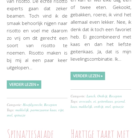
van risotto. De echte risotto
of twee eten. Gekookt,
experts gaan dat zeker
gebakken, roerei, ik vind het
beamen. Toch vind ik de
allemaal even lekker. Nee, ik
smaak behoorlijk nijgen naar
denk dat ik toch een favoriet
risotto en voel me daarom
heb. Ei gecombineerd met
zo vrij om dit gerecht een
kaas en dan het liefste
soort van risotto te
geitenkaas. Ja, dat is mijn
noemen. Risotto maken is
lievelingscombinatie. Ik…
bij mij al een paar keer
uitgelopen…
VERDER LEZEN »
VERDER LEZEN »
Categorie:
Lunch
,
Ontbijt
,
Recepten
Tags:
avocado
,
ei
,
geitenkaas
,
gezond
,
Categorie:
Hoofdgerecht
,
Recepten
kaas
,
makkelijk
,
ontbijt
,
snel
,
spinazie
Tags:
makkelijk
,
parmezaanse kaas
,
rijst
,
snel
,
spinazie
Spinaziesalade
Hartige taart met