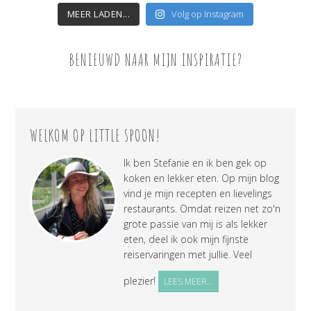
MEER LADEN...
Volg op Instagram
BENIEUWD NAAR MIJN INSPIRATIE?
WELKOM OP LITTLE SPOON!
Ik ben Stefanie en ik ben gek op
koken en lekker eten. Op mijn blog
vind je mijn recepten en lievelings
restaurants. Omdat reizen net zo'n
grote passie van mij is als lekker
eten, deel ik ook mijn fijnste
reiservaringen met jullie. Veel
plezier!
LEES MEER...