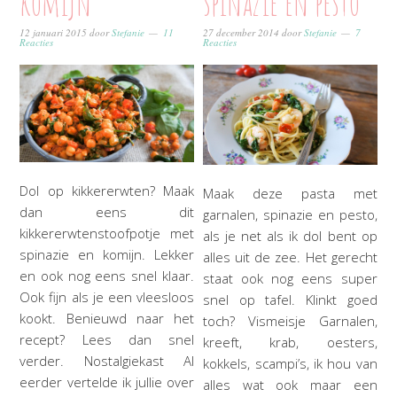
komijn
spinazie en pesto
12 januari 2015
door
Stefanie
11
27 december 2014
door
Stefanie
7
Reacties
Reacties
Dol op kikkererwten? Maak
Maak deze pasta met
dan eens dit
garnalen, spinazie en pesto,
kikkererwtenstoofpotje met
als je net als ik dol bent op
spinazie en komijn. Lekker
alles uit de zee. Het gerecht
en ook nog eens snel klaar.
staat ook nog eens super
Ook fijn als je een vleesloos
snel op tafel. Klinkt goed
kookt. Benieuwd naar het
toch? Vismeisje Garnalen,
recept? Lees dan snel
kreeft, krab, oesters,
verder. Nostalgiekast Al
kokkels, scampi’s, ik hou van
eerder vertelde ik jullie over
alles wat ook maar een