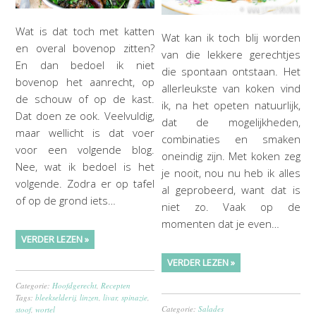
Wat is dat toch met katten
Wat kan ik toch blij worden
en overal bovenop zitten?
van die lekkere gerechtjes
En dan bedoel ik niet
die spontaan ontstaan. Het
bovenop het aanrecht, op
allerleukste van koken vind
de schouw of op de kast.
ik, na het opeten natuurlijk,
Dat doen ze ook. Veelvuldig,
dat de mogelijkheden,
maar wellicht is dat voer
combinaties en smaken
voor een volgende blog.
oneindig zijn. Met koken zeg
Nee, wat ik bedoel is het
je nooit, nou nu heb ik alles
volgende. Zodra er op tafel
al geprobeerd, want dat is
of op de grond iets…
niet zo. Vaak op de
momenten dat je even…
VERDER LEZEN »
VERDER LEZEN »
Categorie:
Hoofdgerecht
,
Recepten
Tags:
bleekselderij
,
linzen
,
livar
,
spinazie
,
Categorie:
Salades
stoof
,
wortel