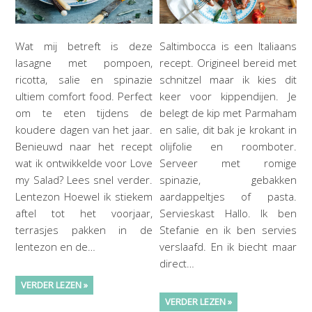
Wat mij betreft is deze
Saltimbocca is een Italiaans
lasagne met pompoen,
recept. Origineel bereid met
ricotta, salie en spinazie
schnitzel maar ik kies dit
ultiem comfort food. Perfect
keer voor kippendijen. Je
om te eten tijdens de
belegt de kip met Parmaham
koudere dagen van het jaar.
en salie, dit bak je krokant in
Benieuwd naar het recept
olijfolie en roomboter.
wat ik ontwikkelde voor Love
Serveer met romige
my Salad? Lees snel verder.
spinazie, gebakken
Lentezon Hoewel ik stiekem
aardappeltjes of pasta.
aftel tot het voorjaar,
Servieskast Hallo. Ik ben
terrasjes pakken in de
Stefanie en ik ben servies
lentezon en de…
verslaafd. En ik biecht maar
direct…
VERDER LEZEN »
VERDER LEZEN »