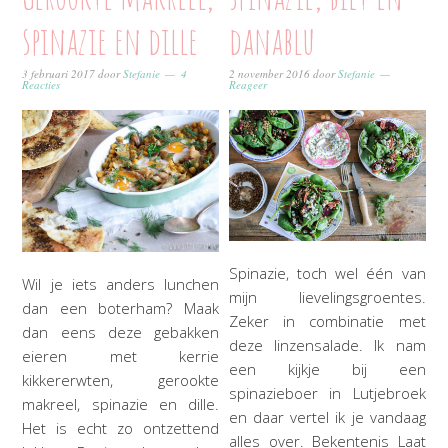
spinazie en dille
danablu
3 februari 2017
door
Stefanie
4
2 november 2016
door
Stefanie
Reacties
Reageer
Spinazie, toch wel één van
Wil je iets anders lunchen
mijn lievelingsgroentes.
dan een boterham? Maak
Zeker in combinatie met
dan eens deze gebakken
deze linzensalade. Ik nam
eieren met kerrie
een kijkje bij een
kikkererwten, gerookte
spinazieboer in Lutjebroek
makreel, spinazie en dille.
en daar vertel ik je vandaag
Het is echt zo ontzettend
alles over. Bekentenis Laat