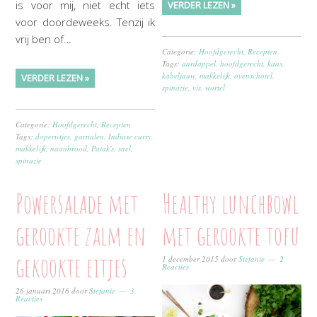
is voor mij, niet echt iets
VERDER LEZEN »
voor doordeweeks. Tenzij ik
vrij ben of…
Categorie:
Hoofdgerecht
,
Recepten
Tags:
aardappel
,
hoofdgerecht
,
kaas
,
kabeljauw
,
makkelijk
,
ovenschotel
,
VERDER LEZEN »
spinazie
,
vis
,
wortel
Categorie:
Hoofdgerecht
,
Recepten
Tags:
doperwtjes
,
garnalen
,
Indiase curry
,
makkelijk
,
naanbrood
,
Patak's
,
snel
,
spinazie
Powersalade met
Healthy lunchbowl
gerookte zalm en
met gerookte tofu
gekookte eitjes
1 december 2015
door
Stefanie
2
Reacties
26 januari 2016
door
Stefanie
3
Reacties