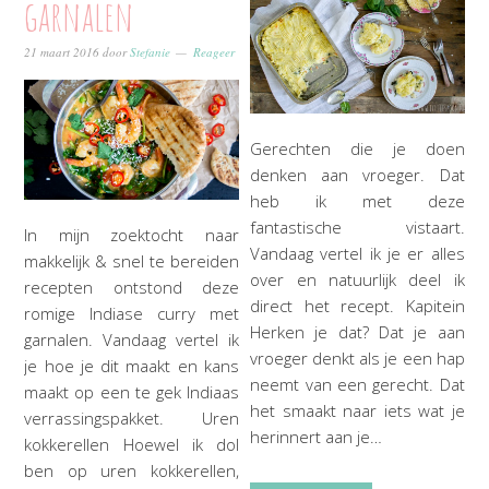
garnalen
21 maart 2016
door
Stefanie
Reageer
Gerechten die je doen
denken aan vroeger. Dat
heb ik met deze
fantastische vistaart.
In mijn zoektocht naar
Vandaag vertel ik je er alles
makkelijk & snel te bereiden
over en natuurlijk deel ik
recepten ontstond deze
direct het recept. Kapitein
romige Indiase curry met
Herken je dat? Dat je aan
garnalen. Vandaag vertel ik
vroeger denkt als je een hap
je hoe je dit maakt en kans
neemt van een gerecht. Dat
maakt op een te gek Indiaas
het smaakt naar iets wat je
verrassingspakket. Uren
herinnert aan je…
kokkerellen Hoewel ik dol
ben op uren kokkerellen,