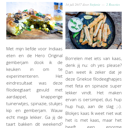
14 juli 2017
door
Stefanie
2 Reacties
Met mijn liefde voor Indiaas
eten en de Hero Original
Borrelen met iets van kaas,
gemberjam dook ik de
denk jij nu: oh yes please?
keuken in om te
Dan weet ik zeker dat je
experimenteren. Het
deze Griekse filodeeghapjes
eindresultaat was deze
met feta en spinazie super
filodeegtaart gevuld met
lekker vindt. Het maken
aardappel, knapperige
ervan is oersimpel, dus hup
tuinerwtjes, spinazie, stukjes
hup hup, aan de slag ;-).
kip en gemberjam. Wauw
Blokjes kaas Ik weet niet wat
echt mega lekker. Ga jij de
het is met kaas, maar het
taart bakken dit weekend?
heeft een enorme