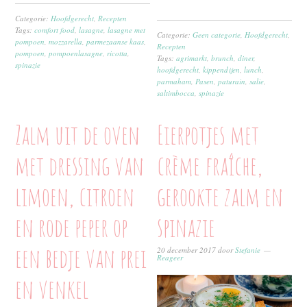
Categorie:
Hoofdgerecht
,
Recepten
Tags:
comfort food
,
lasagne
,
lasagne met
Categorie:
Geen categorie
,
Hoofdgerecht
,
pompoen
,
mozzarella
,
parmezaanse kaas
,
Recepten
pompoen
,
pompoenlasagne
,
ricotta
,
Tags:
agrimarkt
,
brunch
,
diner
,
spinazie
hoofdgerecht
,
kippendijen
,
lunch
,
parmaham
,
Pasen
,
paturain
,
salie
,
saltimbocca
,
spinazie
Zalm uit de oven
Eierpotjes met
met dressing van
crème fraîche,
limoen, citroen
gerookte zalm en
en rode peper op
spinazie
een bedje van prei
20 december 2017
door
Stefanie
Reageer
en venkel