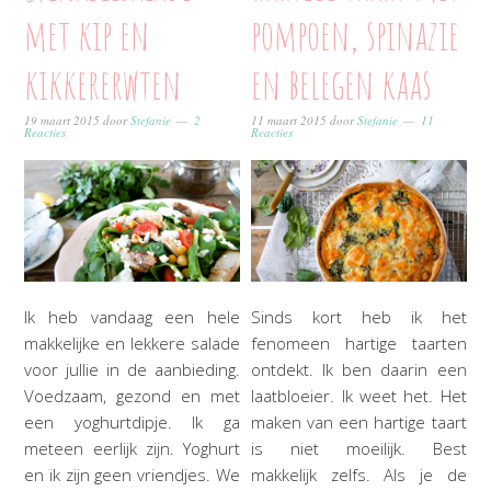
met kip en
pompoen, spinazie
kikkererwten
en belegen kaas
19 maart 2015
door
Stefanie
2
11 maart 2015
door
Stefanie
11
Reacties
Reacties
Ik heb vandaag een hele
Sinds kort heb ik het
makkelijke en lekkere salade
fenomeen hartige taarten
voor jullie in de aanbieding.
ontdekt. Ik ben daarin een
Voedzaam, gezond en met
laatbloeier. Ik weet het. Het
een yoghurtdipje. Ik ga
maken van een hartige taart
meteen eerlijk zijn. Yoghurt
is niet moeilijk. Best
en ik zijn geen vriendjes. We
makkelijk zelfs. Als je de