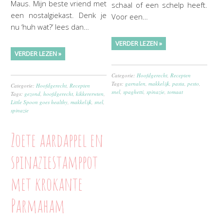
Maus. Mijn beste vriend met
schaal of een schelp heeft.
een nostalgiekast. Denk je
Voor een…
nu ‘huh wat?’ lees dan…
VERDER LEZEN »
VERDER LEZEN »
Categorie:
Hoofdgerecht
,
Recepten
Tags:
garnalen
,
makkelijk
,
pasta
,
pesto
,
Categorie:
Hoofdgerecht
,
Recepten
snel
,
spaghetti
,
spinazie
,
tomaat
Tags:
gezond
,
hoofdgerecht
,
kikkererwten
,
Little Spoon goes healthy
,
makkelijk
,
snel
,
spinazie
Zoete aardappel en
spinaziestamppot
met krokante
Parmaham