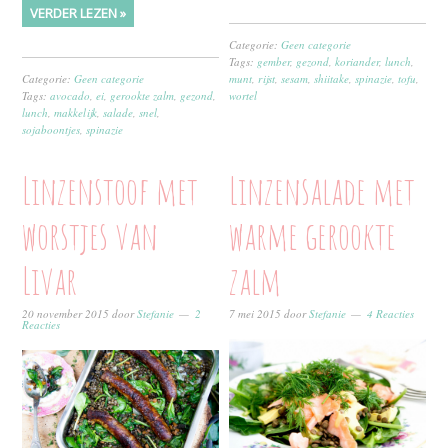
VERDER LEZEN »
Categorie:
Geen categorie
Tags:
gember
,
gezond
,
koriander
,
lunch
,
Categorie:
Geen categorie
munt
,
rijst
,
sesam
,
shiitake
,
spinazie
,
tofu
,
Tags:
avocado
,
ei
,
gerookte zalm
,
gezond
,
wortel
lunch
,
makkelijk
,
salade
,
snel
,
sojaboontjes
,
spinazie
Linzenstoof met
Linzensalade met
worstjes van
warme gerookte
Livar
zalm
20 november 2015
door
Stefanie
2
7 mei 2015
door
Stefanie
4 Reacties
Reacties