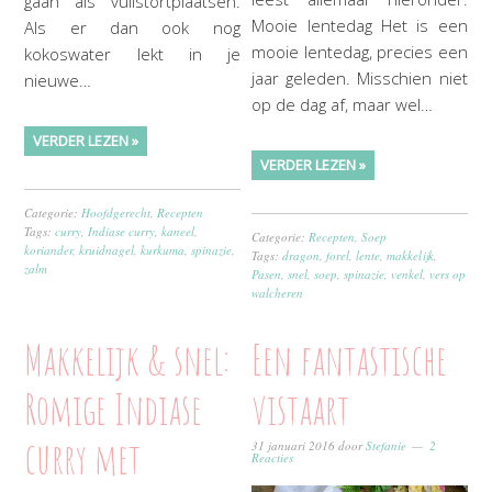
gaan als vuilstortplaatsen.
Mooie lentedag Het is een
Als er dan ook nog
mooie lentedag, precies een
kokoswater lekt in je
jaar geleden. Misschien niet
nieuwe…
op de dag af, maar wel…
VERDER LEZEN »
VERDER LEZEN »
Categorie:
Hoofdgerecht
,
Recepten
Tags:
curry
,
Indiase curry
,
kaneel
,
Categorie:
Recepten
,
Soep
koriander
,
kruidnagel
,
kurkuma
,
spinazie
,
Tags:
dragon
,
forel
,
lente
,
makkelijk
,
zalm
Pasen
,
snel
,
soep
,
spinazie
,
venkel
,
vers op
walcheren
Makkelijk & snel:
Een fantastische
Romige Indiase
vistaart
curry met
31 januari 2016
door
Stefanie
2
Reacties