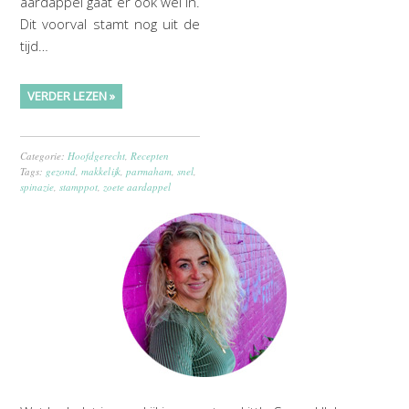
aardappel gaat er ook wel in.
Dit voorval stamt nog uit de
tijd…
VERDER LEZEN »
Categorie:
Hoofdgerecht
,
Recepten
Tags:
gezond
,
makkelijk
,
parmaham
,
snel
,
spinazie
,
stamppot
,
zoete aardappel