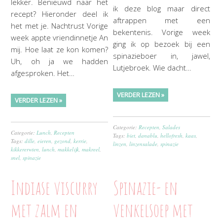
lekker. Benieuwd naar het
ik deze blog maar direct
recept? Hieronder deel ik
aftrappen met een
het met je. Nachtrust Vorige
bekentenis. Vorige week
week appte vriendinnetje An
ging ik op bezoek bij een
mij. Hoe laat ze kon komen?
spinazieboer in, jawel,
Uh, oh ja we hadden
Lutjebroek. Wie dacht…
afgesproken. Het…
VERDER LEZEN »
VERDER LEZEN »
Categorie:
Recepten
,
Salades
Categorie:
Lunch
,
Recepten
Tags:
biet
,
danablu
,
hellofresh
,
kaas
,
Tags:
dille
,
eieren
,
gezond
,
kerrie
,
linzen
,
linzensalade
,
spinazie
kikkererwten
,
lunch
,
makkelijk
,
makreel
,
snel
,
spinazie
Indiase viscurry
Spinazie- en
met zalm en
venkelsoep met