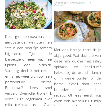
11 april 2017
door
Stefanie
5
Reacties
Deze groene couscous met
geroosterde walnoten en
feta is een heel fijn zomers
Met een hartige taart zit je
bijgerecht. Tijdens de
altijd goed. Wat dacht je van
barbecue of neem wat mee
deze mini quiche met zalm,
tijdens een picknick.
spinazie en basilicum?
Vandaag deel ik het recept
Lekker bij de brunch, lunch
en is het weer tijd voor een
of in kleine punten bij de
persoonlijke biecht.
borrel. Scroll door naar
Benieuwd? Lees snel
beneden voor het
verder. Overvolle trolley Ik
recept. Of lees eerst nog
vertel jullie regelmatig over
even een avontuur uit mijn
mijn treinavonturen. Over