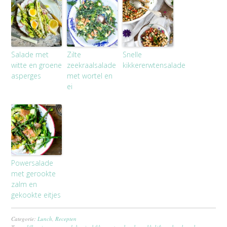
Salade met
Zilte
Snelle
witte en groene
zeekraalsalade
kikkererwtensalade
asperges
met wortel en
ei
Powersalade
met gerookte
zalm en
gekookte eitjes
Categorie:
Lunch
,
Recepten