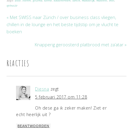
Tags:
dille
,
eieren
,
gezond
,
kerrie
,
kikkererwten
,
lunch
,
makkelijk
,
makreel
,
snel
,
spinazie
« Met SWISS naar Zürich / over business class vliegen,
chillen in de lounge en het beste tijdstip om je vlucht te
boeken
Knapperig geroosterd platbrood met za’atar »
REACTIES
Diesna
zegt
5 februari 2017 om 11:28
Oh dese ga ik zeker maken! Ziet er
echt heerlijk uit ?
BEANTWOORDEN