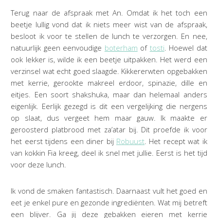
Terug naar de afspraak met An. Omdat ik het toch een
beetje lullig vond dat ik niets meer wist van de afspraak,
besloot ik voor te stellen de lunch te verzorgen. En nee,
natuurlijk geen eenvoudige
boterham
of
tosti
. Hoewel dat
ook lekker is, wilde ik een beetje uitpakken. Het werd een
verzinsel wat echt goed slaagde. Kikkererwten opgebakken
met kerrie, gerookte makreel erdoor, spinazie, dille en
eitjes. Een soort shakshuka, maar dan helemaal anders
eigenlijk. Eerlijk gezegd is dit een vergelijking die nergens
op slaat, dus vergeet hem maar gauw. Ik maakte er
geroosterd platbrood met za’atar bij. Dit proefde ik voor
het eerst tijdens een diner bij
Robuust
. Het recept wat ik
van kokkin Fia kreeg, deel ik snel met jullie. Eerst is het tijd
voor deze lunch.
Ik vond de smaken fantastisch. Daarnaast vult het goed en
eet je enkel pure en gezonde ingrediënten. Wat mij betreft
een blijver. Ga jij deze gebakken eieren met kerrie