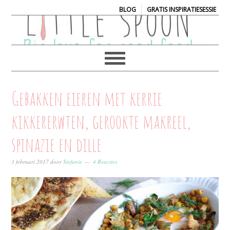
|
BLOG
GRATIS INSPIRATIESESSIE
Gebakken eieren met kerrie
kikkererwten, gerookte makreel,
spinazie en dille
3 februari 2017
door
Stefanie
4 Reacties