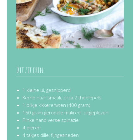
Dit zit erin:
1 kleine ui, gesnipperd
Kerrie naar smaak, circa 2 theelepels
1 blikje kikkererwten (400 gram)
150 gram gerookte makreel, uitgeplozen
Flinke hand verse spinazie
4 eieren
4 takjes dille, fijngesneden