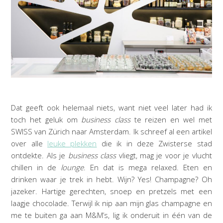
Dat geeft ook helemaal niets, want niet veel later had ik
toch het geluk om
business class
te reizen en wel met
SWISS van Zürich naar Amsterdam. Ik schreef al een artikel
over alle
leuke plekken
die ik in deze Zwisterse stad
ontdekte. Als je
business
class
vliegt, mag je voor je vlucht
chillen in de
lounge
. En dat is mega relaxed. Eten en
drinken waar je trek in hebt. Wijn? Yes! Champagne? Oh
jazeker. Hartige gerechten, snoep en pretzels met een
laagje chocolade. Terwijl ik nip aan mijn glas champagne en
me te buiten ga aan M&M’s, lig ik onderuit in één van de