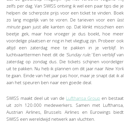
zelfs per dag. Van SWISS ontving ik wel een paar tips die je
helpen de scherpste prijs voor een ticket te vinden. Boek
zo lang mogelijk van te voren. De tarieven voor een
last
minute
gaan juist alle kanten op. Dat klinkt misschien een
beetje gek, maar hoe vroeger je dus boekt, hoe meer
voordelige plaatsen er nog in het vliegtuig zijn. Probeer ook
altijd een zaterdag mee te pakken in je verblijf. In
luchtvaarttermen heet dit de
‘Sunday rule.’
Een verblijf van
zaterdag op zondag dus. Die tickets schijnen voordeliger
uit te pakken. Nu heb ik plannen om dit jaar naar
New York
te gaan. Einde van het jaar pas hoor, maar je snapt dat ik al
aan het speuren ben naar een goede deal.
SWISS maakt deel uit van de
Lufthansa Group
en bestaat
uit zo’n 120.000 medewerkers. Samen met Lufthansa,
Austrian Airlines, Brussels Airlines en Eurowings biedt
SWISS een wereldwijd netwerk aan vluchten.