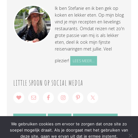
Ik ben Stefanie en ik ben gek op
koken en lekker eten. Op mijn blog
vind je mijn recepten en lievelings
restaurants. Omdat reizen net zo'n
grote passie van mij is als lekker
eten, deel ik ook mijn fijnste
reiservaringen met jullie. Veel
plezier!
LEES MEER...
LITTLE SPOON OP SOCIAL MEDIA
SAMENWERKEN
CONTACT
PRIVACY VERKLARING
We gebruiken cookies om ervoor te zorgen dat onze site zo
soepel mogelijk draait. Als je doorgaat met het gebruiken van
deze site, gaan we ervan uit dat je ermee instemt.