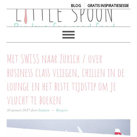
|
BLOG
GRATIS INSPIRATIESESSIE
Met SWISS naar Zürich / over
business class vliegen, chillen in de
lounge en het beste tijdstip om je
vlucht te boeken
30 januari 2017
door
Stefanie
Reageer