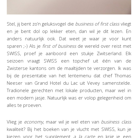
Stel, jij bent zo’n geluksvogel die
business of first class
vliegt
en je bent dol op lekker eten, dan wil je dit lezen. En
anders natuurlijk ook. Dat weet je waar je voor kunt
sparen ;-) Als je
first of business
de wereld over reist met
SWISS, proef je aanboord een stukje Zwitserland. Elk
seizoen vraagt SWISS een topchef uit één van de
Zwisterse kantons om de maaltijden te verzorgen. Ik was
bij de presentatie van het lentemenu dat chef Thomas
Neeser van Grand Hotel du Lac uit Vevey samenstelde.
Tradionele gerechten met lokale producten, maar wel in
een modern jasje. Natuurlijk was er volop gelegenheid om
alles te proeven.
Vlieg je
economy
, maar wil je wel eten van
business class
kwaliteit? Bij het boeken van je vlucht met SWISS, kun je
kiezen voor het supplement
a la carte
en krijg je een