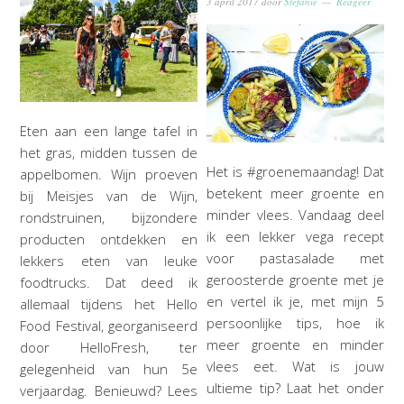
3 april 2017
door
Stefanie
Reageer
Eten aan een lange tafel in
het gras, midden tussen de
Het is #groenemaandag! Dat
appelbomen. Wijn proeven
betekent meer groente en
bij Meisjes van de Wijn,
minder vlees. Vandaag deel
rondstruinen, bijzondere
ik een lekker vega recept
producten ontdekken en
voor pastasalade met
lekkers eten van leuke
geroosterde groente met je
foodtrucks. Dat deed ik
en vertel ik je, met mijn 5
allemaal tijdens het Hello
persoonlijke tips, hoe ik
Food Festival, georganiseerd
meer groente en minder
door HelloFresh, ter
vlees eet. Wat is jouw
gelegenheid van hun 5e
ultieme tip? Laat het onder
verjaardag. Benieuwd? Lees