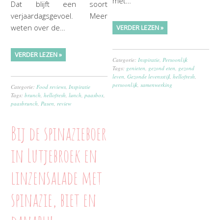
met…
Dat blijft een soort
verjaardagsgevoel. Meer
weten over de…
VERDER LEZEN »
VERDER LEZEN »
Categorie:
Inspiratie
,
Persoonlijk
Tags:
genieten
,
gezond eten
,
gezond
leven
,
Gezonde levensstijl
,
hellofresh
,
persoonlijk
,
samenwerking
Categorie:
Food reviews
,
Inspiratie
Tags:
brunch
,
hellofresh
,
lunch
,
paasbox
,
paasbrunch
,
Pasen
,
review
Bij de spinazieboer
in Lutjebroek en
linzensalade met
spinazie, biet en