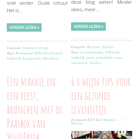
deze blog weten! Minder
snel verder. Oude schuur
vlees, meer…
Het is…
VERDER LEZEN »
VERDER LEZEN »
Categorie:
Recepten
,
Salades
Categorie:
Inspiratie
,
Overig
Tags:
groenemaandag
,
hellofresh
,
Tags:
Boomgaard
,
Hello Food Festival
,
makkelijk
,
pasta
,
pastasalade
,
vega
,
hellofresh
,
Landgoed de Olmenhorst
vegetarisch
,
vleesloos
Een makkie en
6 x mijn tips voor
een feest,
een gezonde
brunchen met de
levensstijl
Paasbox van
24 januari 2017
door
Stefanie
3
Reacties
HelloFresh