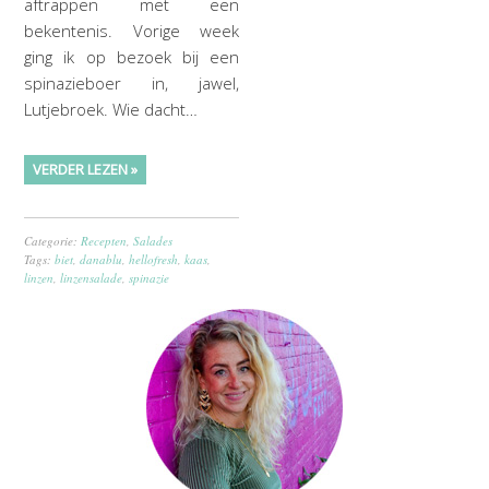
aftrappen met een
bekentenis. Vorige week
ging ik op bezoek bij een
spinazieboer in, jawel,
Lutjebroek. Wie dacht…
VERDER LEZEN »
Categorie:
Recepten
,
Salades
Tags:
biet
,
danablu
,
hellofresh
,
kaas
,
linzen
,
linzensalade
,
spinazie