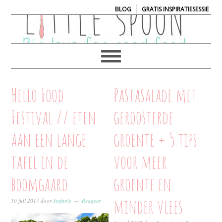
|
BLOG
GRATIS INSPIRATIESESSIE
Hello Food
Pastasalade met
Festival // eten
geroosterde
aan een lange
groente + 5 tips
tafel in de
voor meer
boomgaard
groente en
minder vlees
10 juli 2017
door
Stefanie
Reageer