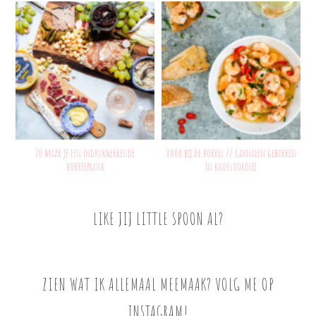
Zo maak je een indrukwekkende
Voor bij de borrel // Garnalen gebakken
borrelplank
in knoflookolie
LIKE JIJ LITTLE SPOON AL?
ZIEN WAT IK ALLEMAAL MEEMAAK? VOLG ME OP
INSTAGRAM!