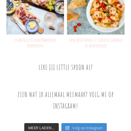
Zo maak je een indrukwekkende
Voor bij de borrel // Garnalen gebakken
borrelplank
in knoflookolie
LIKE JIJ LITTLE SPOON AL?
ZIEN WAT IK ALLEMAAL MEEMAAK? VOLG ME OP
INSTAGRAM!
MEER LADEN...
Volg op Instagram