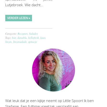
Lutjebroek. Wie dacht…
VERDER LEZEN »
Categorie:
Recepten
,
Salades
Tags:
biet
,
danablu
,
hellofresh
,
kaas
,
linzen
,
linzensalade
,
spinazie
Wat leuk dat je een kijkje neemt op Little Spoon! Ik ben
Stefanie. Een fulltime vreetzak, verslaafd aan