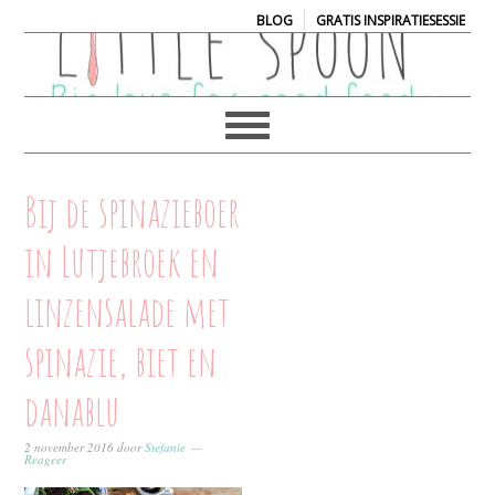
|
BLOG
GRATIS INSPIRATIESESSIE
Bij de spinazieboer
in Lutjebroek en
linzensalade met
spinazie, biet en
danablu
2 november 2016
door
Stefanie
Reageer