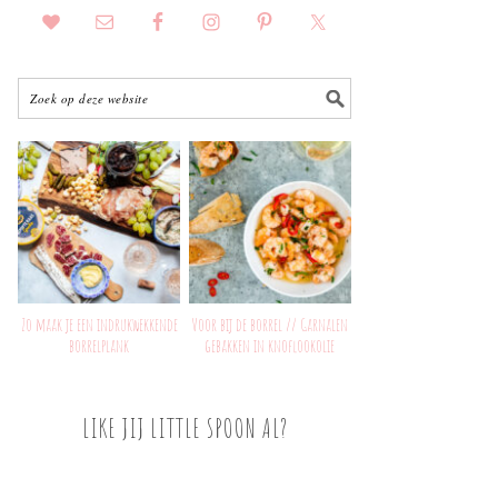
Zo maak je een indrukwekkende
Voor bij de borrel // Garnalen
borrelplank
gebakken in knoflookolie
LIKE JIJ LITTLE SPOON AL?