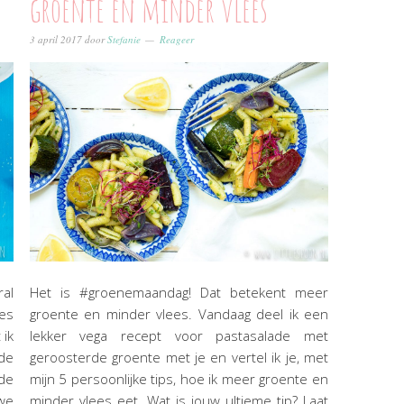
groente en minder vlees
3 april 2017
door
Stefanie
Reageer
ral
Het is #groenemaandag! Dat betekent meer
ges
groente en minder vlees. Vandaag deel ik een
 ik
lekker vega recept voor pastasalade met
 de
geroosterde groente met je en vertel ik je, met
de
mijn 5 persoonlijke tips, hoe ik meer groente en
we
minder vlees eet. Wat is jouw ultieme tip? Laat