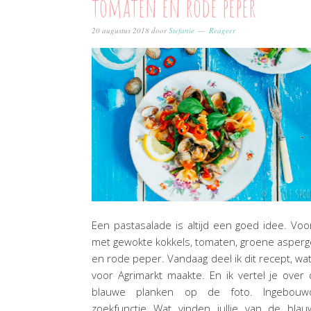
tomaten en rode peper
20 augustus 2018
door
Stefanie
Reageer
Een pastasalade is altijd een goed idee. Voo
met gewokte kokkels, tomaten, groene asper
en rode peper. Vandaag deel ik dit recept, wat
voor Agrimarkt maakte. En ik vertel je over
blauwe planken op de foto. Ingebouw
zoekfunctie Wat vinden jullie van de blau