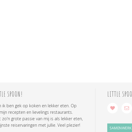
TLE SPOON!
LITTLE SPO
n ik ben gek op koken en lekker eten. Op
 mijn recepten en lievelings restaurants.
zo'n grote passie van mij is als lekker eten,
ijnste reiservaringen met jullie. Veel plezier!
SAMENWERK