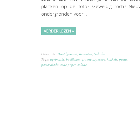
planken op de foto? Geweldig toch? Nieu
ondergronden voor…
VERDER LEZEN »
Categorie:
Hoofdgerecht
,
Recepten
,
Salades
Tags:
agrimarkt
,
basilicum
,
groene asperges
,
kokkels
,
pasta
,
pastasalade
,
rode peper
,
salade