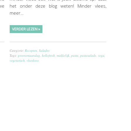
we
het onder deze blog weten! Minder vlees,
meer…
VERDER LEZEN »
Categorie:
Recepten
,
Salades
Tags:
groenemaandag
,
hellofresh
,
makkelijk
,
pasta
,
pastasalade
,
vega
,
vegetarisch
,
vleesloos