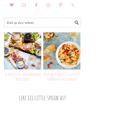
Zo maak je een indrukwekkende
Voor bij de borrel // Garnalen
borrelplank
gebakken in knoflookolie
LIKE JIJ LITTLE SPOON AL?