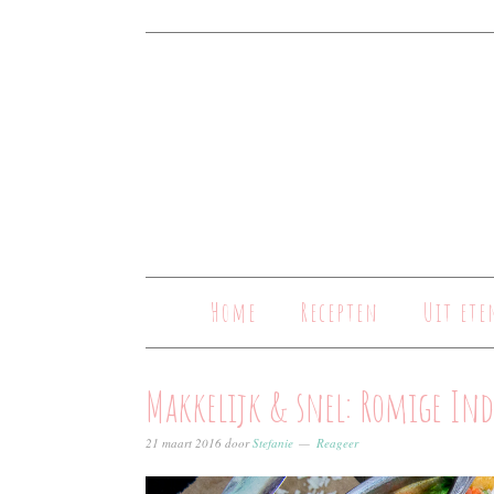
Home
Recepten
Uit ete
Makkelijk & snel: Romige In
21 maart 2016
door
Stefanie
Reageer