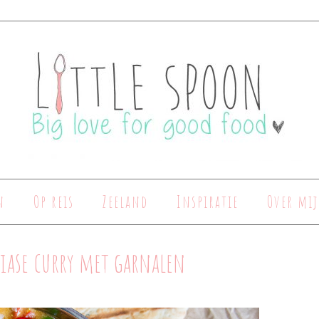
n
Op reis
Zeeland
Inspiratie
Over mij
diase curry met garnalen