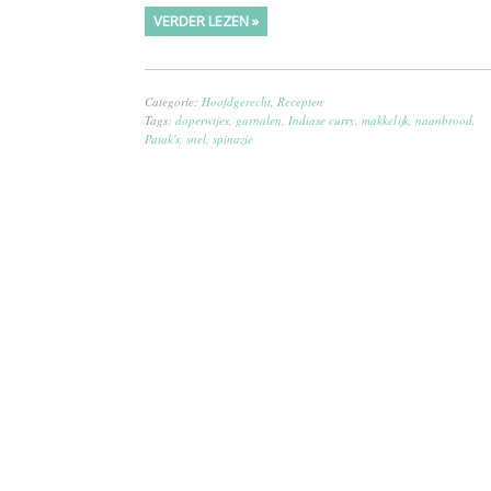
VERDER LEZEN »
Categorie:
Hoofdgerecht
,
Recepten
Tags:
doperwtjes
,
garnalen
,
Indiase curry
,
makkelijk
,
naanbrood
,
Patak's
,
snel
,
spinazie