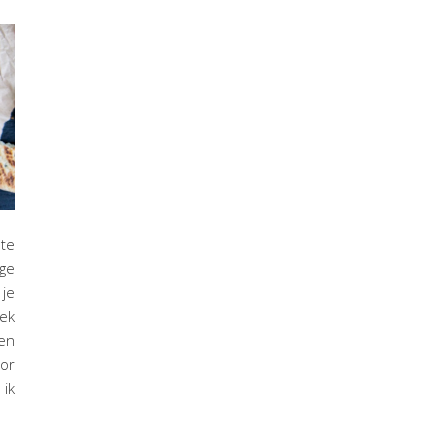
te
ge
 je
gek
en
oor
 ik