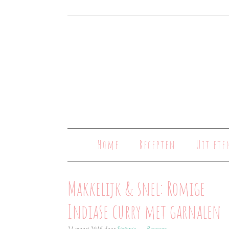
Home
Recepten
Uit ete
Makkelijk & snel: Romige
Indiase curry met garnalen
21 maart 2016
door
Stefanie
Reageer