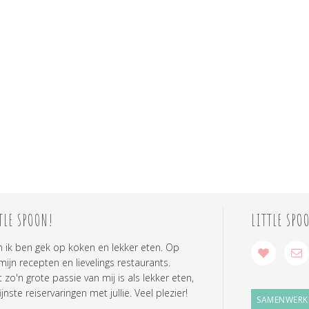
TLE SPOON!
LITTLE SPO
n ik ben gek op koken en lekker eten. Op
 mijn recepten en lievelings restaurants.
zo'n grote passie van mij is als lekker eten,
ijnste reiservaringen met jullie. Veel plezier!
SAMENWERK