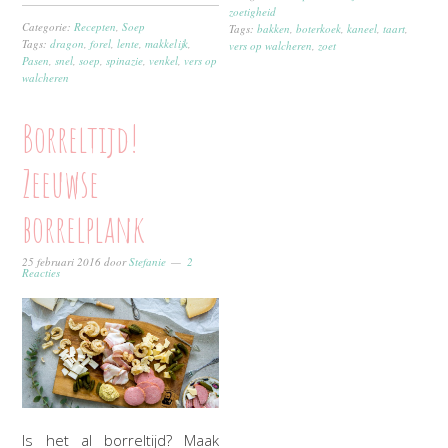
zoetigheid
Categorie:
Recepten
,
Soep
Tags:
bakken
,
boterkoek
,
kaneel
,
taart
,
Tags:
dragon
,
forel
,
lente
,
makkelijk
,
vers op walcheren
,
zoet
Pasen
,
snel
,
soep
,
spinazie
,
venkel
,
vers op
walcheren
Borreltijd!
Zeeuwse
borrelplank
25 februari 2016
door
Stefanie
2
Reacties
Is het al borreltijd? Maak