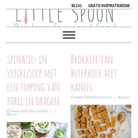
|
BLOG
GRATIS INSPIRATIESESSIE
Spinazie- en
Brokken van
venkelsoep met
boterkoek met
een topping van
kaneel
forel en dragon
12 maart 2016
door
Stefanie
Reageer
22 maart 2016
door
Stefanie
1
Reactie