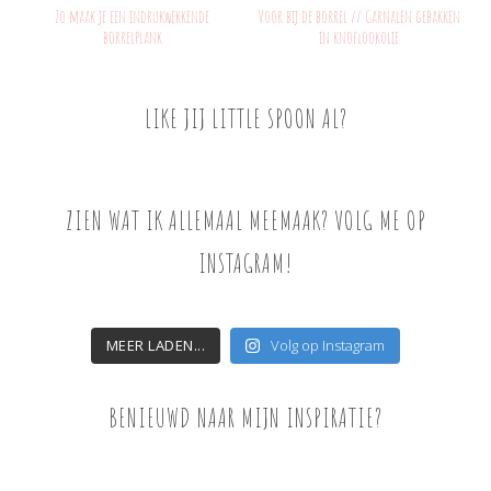
Zo maak je een indrukwekkende
Voor bij de borrel // Garnalen gebakken
borrelplank
in knoflookolie
LIKE JIJ LITTLE SPOON AL?
ZIEN WAT IK ALLEMAAL MEEMAAK? VOLG ME OP
INSTAGRAM!
MEER LADEN...
Volg op Instagram
BENIEUWD NAAR MIJN INSPIRATIE?