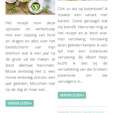
Ook zo dol op boterkoek? Ik
maakte een variant met
kaneel. Goed geslaagd wat
Het recept voor deze
mij betreft. Hieronder krijg je
spinazie- en venkelsoep
het recept en je leest over
met een topping van forel
mijn verslaving. Verslaving
en dragon en alles over het
Jaren geleden kampte ik een
beeldscherm van mijn
tijd met een boterkoek
telefoon wat ik een jaar na
verslaving. Bij Albert Heijn
de grote val liet maken. Je
kocht ik dan bij de
leest allemaal hieronder.
versafdeling van die brokken
Mooie lentedag Het is een
boterkoek om die
mooie lentedag, precies een
vervolgens in…
jaar geleden. Misschien niet
op de dag af, maar wel…
VERDER LEZEN »
VERDER LEZEN »
Categorie:
Recepten
,
Taartjes en andere