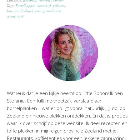
Categorie:
Recepten
,
Voor bij de borrel
Tags:
Borrelhappen
,
borreltijd
,
grilworst
,
kaas
,
knabbelspek
,
vers op walcheren
,
zeeuws spek
Wat leuk dat je een kijkje neemt op Little Spoon! Ik ben
Stefanie. Een fulltime vreetzak, verslaafd aan
borrelplanken – wat er op ligt vooral natuurlijk ;-), dol op
Zeeland en nieuwe plekken ontdekken. En dat is precies
waar ik over schrijf op deze website. Ik deel recepten en
toffe plekken in mijn eigen provincie Zeeland met je.
Restaurants, koffietentjes voor een lekkere cappuccino,