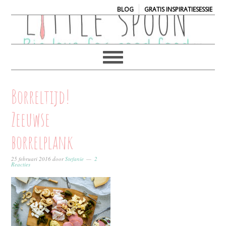
|
BLOG
GRATIS INSPIRATIESESSIE
Borreltijd!
Zeeuwse
borrelplank
25 februari 2016
door
Stefanie
2
Reacties