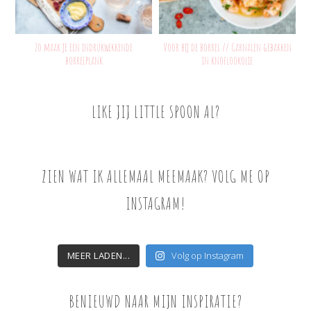
Zo maak je een indrukwekkende
Voor bij de borrel // Garnalen gebakken
borrelplank
in knoflookolie
LIKE JIJ LITTLE SPOON AL?
ZIEN WAT IK ALLEMAAL MEEMAAK? VOLG ME OP
INSTAGRAM!
MEER LADEN...
Volg op Instagram
BENIEUWD NAAR MIJN INSPIRATIE?