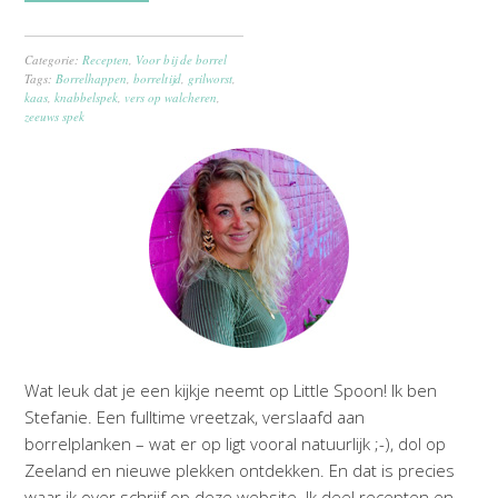
Categorie:
Recepten
,
Voor bij de borrel
Tags:
Borrelhappen
,
borreltijd
,
grilworst
,
kaas
,
knabbelspek
,
vers op walcheren
,
zeeuws spek
Wat leuk dat je een kijkje neemt op Little Spoon! Ik ben
Stefanie. Een fulltime vreetzak, verslaafd aan
borrelplanken – wat er op ligt vooral natuurlijk ;-), dol op
Zeeland en nieuwe plekken ontdekken. En dat is precies
waar ik over schrijf op deze website. Ik deel recepten en