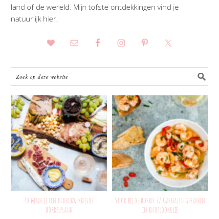
land of de wereld. Mijn tofste ontdekkingen vind je
natuurlijk hier.
Zo maak je een indrukwekkende
Voor bij de borrel // Garnalen gebakken
borrelplank
in knoflookolie