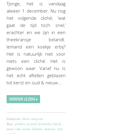
Tjonge, het is vandaag
alweer 1 december. Nu nog
het volgende cliché; ‘wat
gaat de tijd toch snel,’
erachter en we zijn in een
theekransje belandt.
Iemand een koekje erbij?
Het is natuurlijk niet voor
niets een cliché. Het is
gewoon waar. Vanaf nu is
het echt aftellen geblazen
tot kerst en oud & nieuw….
VERDER LEZEN »
Categorie:
Geen categorie
Tags:
gember
,
gezond
,
koriander
,
lunch
,
munt
,
rijst
,
sesam
,
shiitake
,
spinazie
,
tofu
,
wortel