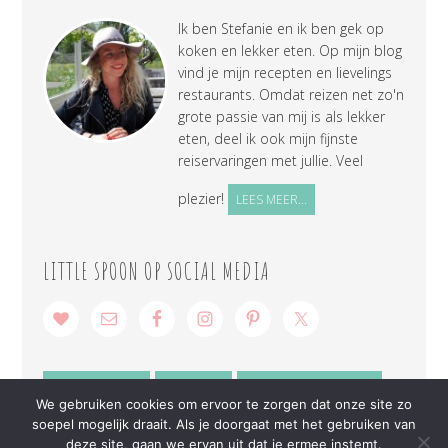
Ik ben Stefanie en ik ben gek op
koken en lekker eten. Op mijn blog
vind je mijn recepten en lievelings
restaurants. Omdat reizen net zo'n
grote passie van mij is als lekker
eten, deel ik ook mijn fijnste
reiservaringen met jullie. Veel
plezier!
LEES MEER...
LITTLE SPOON OP SOCIAL MEDIA
SAMENWERKEN
CONTACT
PRIVACY VERKLARING
We gebruiken cookies om ervoor te zorgen dat onze site zo
soepel mogelijk draait. Als je doorgaat met het gebruiken van
deze site, gaan we ervan uit dat je ermee instemt.