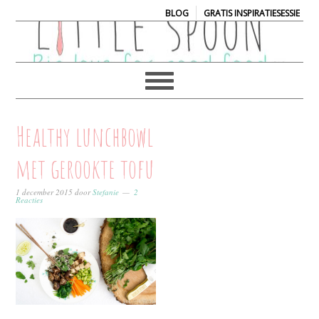
|
BLOG
GRATIS INSPIRATIESESSIE
Healthy lunchbowl
met gerookte tofu
1 december 2015
door
Stefanie
2
Reacties