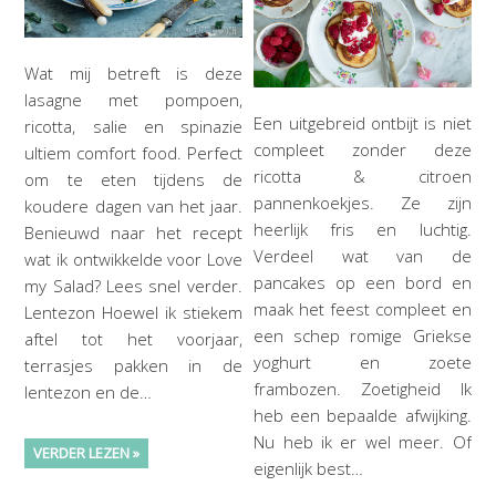
Wat mij betreft is deze
lasagne met pompoen,
Een uitgebreid ontbijt is niet
ricotta, salie en spinazie
compleet zonder deze
ultiem comfort food. Perfect
ricotta & citroen
om te eten tijdens de
pannenkoekjes. Ze zijn
koudere dagen van het jaar.
heerlijk fris en luchtig.
Benieuwd naar het recept
Verdeel wat van de
wat ik ontwikkelde voor Love
pancakes op een bord en
my Salad? Lees snel verder.
maak het feest compleet en
Lentezon Hoewel ik stiekem
een schep romige Griekse
aftel tot het voorjaar,
yoghurt en zoete
terrasjes pakken in de
frambozen. Zoetigheid Ik
lentezon en de…
heb een bepaalde afwijking.
Nu heb ik er wel meer. Of
VERDER LEZEN »
eigenlijk best…