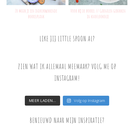
Zo maak je een indrukwekkende
Voor bij de borrel // Garnalen gebakken
borrelplank
in knoflookolie
LIKE JIJ LITTLE SPOON AL?
ZIEN WAT IK ALLEMAAL MEEMAAK? VOLG ME OP
INSTAGRAM!
MEER LADEN...
Volg op Instagram
BENIEUWD NAAR MIJN INSPIRATIE?