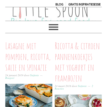
|
BLOG
GRATIS INSPIRATIESESSIE
Lasagne met
Ricotta & citroen
pompoen, ricotta,
pannenkoekjes
salie en spinazie
met yoghurt en
frambozen
24 januari 2019
door
Stefanie
Reageer
24 maart 2018
door
Stefanie
2
Reacties