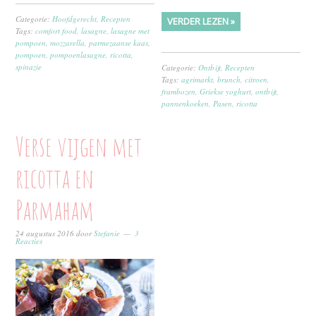
Categorie:
Hoofdgerecht
,
Recepten
VERDER LEZEN »
Tags:
comfort food
,
lasagne
,
lasagne met
pompoen
,
mozzarella
,
parmezaanse kaas
,
pompoen
,
pompoenlasagne
,
ricotta
,
spinazie
Categorie:
Ontbijt
,
Recepten
Tags:
agrimarkt
,
brunch
,
citroen
,
frambozen
,
Griekse yoghurt
,
ontbijt
,
pannenkoeken
,
Pasen
,
ricotta
Verse vijgen met
ricotta en
Parmaham
24 augustus 2016
door
Stefanie
3
Reacties