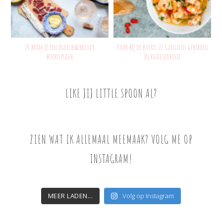
Zo maak je een indrukwekkende
Voor bij de borrel // Garnalen gebakken
borrelplank
in knoflookolie
LIKE JIJ LITTLE SPOON AL?
ZIEN WAT IK ALLEMAAL MEEMAAK? VOLG ME OP
INSTAGRAM!
MEER LADEN...
Volg op Instagram