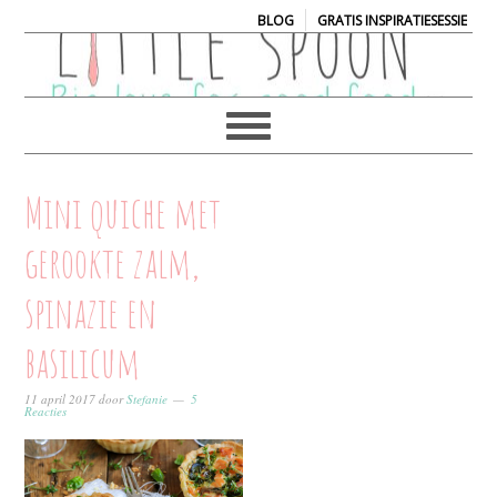
|
BLOG
GRATIS INSPIRATIESESSIE
Mini quiche met
gerookte zalm,
spinazie en
basilicum
11 april 2017
door
Stefanie
5
Reacties