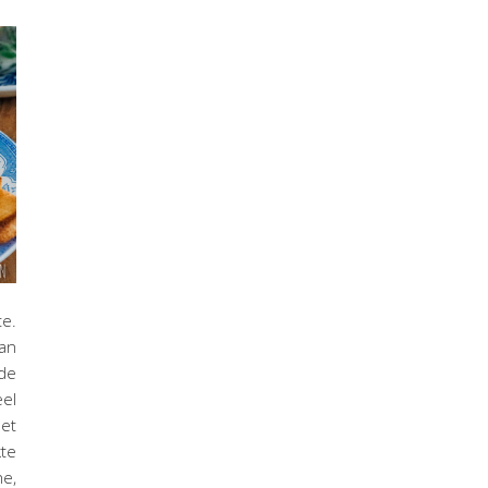
te.
dan
de
el
Met
te
e,