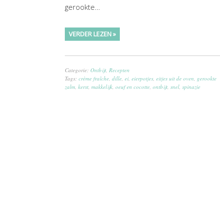
gerookte…
VERDER LEZEN »
Categorie:
Ontbijt
,
Recepten
Tags:
crème fraîche
,
dille
,
ei
,
eierpotjes
,
eitjes uit de oven
,
gerookte
zalm
,
kerst
,
makkelijk
,
oeuf en cocotte
,
ontbijt
,
snel
,
spinazie