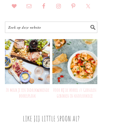
Zo maak je een indrukwekkende
Voor bij de borrel // Garnalen
borrelplank
gebakken in knoflookolie
LIKE JIJ LITTLE SPOON AL?