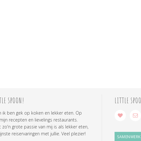
TLE SPOON!
LITTLE SPO
n ik ben gek op koken en lekker eten. Op
 mijn recepten en lievelings restaurants.
zo'n grote passie van mij is als lekker eten,
ijnste reiservaringen met jullie. Veel plezier!
SAMENWERK