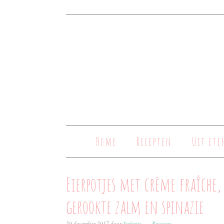
Home
Recepten
Uit ete
Eierpotjes met crème fraîche,
gerookte zalm en spinazie
20 december 2017
door
Stefanie
Reageer